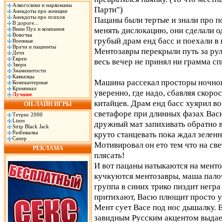
Алкоголики и наркоманы
Парти")
Анекдоты про женщин
Анекдоты про психов
Пацаны были тертые и знали про п
В дороге...
менять дислокацию, они сделали о
Вини Пух и компания
Вовочка
грубый драм енд басс и поехали в
Военные
Врачи и пациенты
Ментозавры перекрыли путь за рул
Дети
Евреи
весь вечер не принял ни грамма сп
Звери
Знаменитости
Кавказцы
Машина рассекал просторы ночнов
Компьютерные
Криминал
уверенно, где надо, сбавляя скоро
Лучшие
китайцев. Драм енд басс хуярил во 
ОН-ЛАЙН ИГРЫ
светафоре при длинных фазах Васю
Тетрис 2000
Lines
дружный мат запихивать обратно в 
Strip Black Jack
Разбивалка
круто станцевать пока ждал зеленн
Сапер
Мотивировал он ето тем что на све
РЕКЛАМА
плясать!
И вот пацаны натыкаются на менто
кучкуются ментозавры, маша палоч
группа в синих трико пиздит негр
притихают, Васю плющит просто у
Мент сует Васе под нос дышалку. В
завидным Русским акцентом выдае