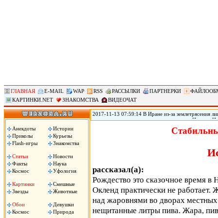
ГЛАВНАЯ
E-MAIL
WAP
RSS
РАССЫЛКИ
ПАРТНЕРКИ
ФАЙЛООБ
КАРТИНКИ.NET
ЗНАКОМСТВА
ВИДЕОЧАТ
2017-11-13 07:59:14 В Иране из-за землетрясения лиш
произошедшего в воскресенье на границе Ирана с Ир
временном жилье, сообщил источник в иранском Кра
Анекдоты
Истории
Стабильны
вырасти, передает РИА «Новости».
Приколы
Курьезы
Flash-игры
Знакомства
И
Статьи
Новости
Факты
Наука
рассказал(а):
Космос
Уфология
Рождество это сказочное время в 
Картинки
Смешные
Окленд практически не работает. 
Звезды
Животные
над жаровнями во дворах местны
Обои
Девушки
нещитанные литры пива. Жара, пив
Космос
Природа