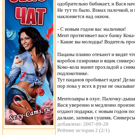
одобрительно бибикает, и Вася нач
Не тут то было. Взмах палочкой, и
наклоняется над окном.
- С новым годом вас мальчики!
Мент протягивает васе банку Кока
- Какие вы молодцы! Водитель про
Пацаны плавно отекают и видят чт
коробок газировки и ящик сникерс
Коко-кола манит прохладой а сник
подлокотнике.
Тут пацанов пробивает идея! Делае
пор пока у всех в руке не оказыва
Ментозавры в охуе. Палочку-дышал
Вася уверенно и медленно произн
отдают подарки, с новым годом по
дальше, запивая сушняк. Сникерсы
добавлено: 2007-09-28
Рейтинг истории 2 (2/1)