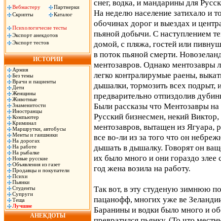
снег, водка, и мандарины для Русск
Вебмастеру
Партнерки
На неделю население затихало и т
Скрипты
Каталог
обочинах дорог и выездах и центр
Психологичесие тесты
пьяной добычи. С наступлением т
Экспорт анекдотов
домой, с пляжа, гостей или пивну
Экспорт тестов
в поток пьяной смерти. Новозелан
ИСТОРИИ
ментозавров. Однако ментозавры л
Армия
легко контралирумые раены, выкат
Без темы
Врачи и пациенты
дышалки, тормозить всех подрыт, 
Дети
Женщины
предварительно отпиздолив дубинк
Животные
Были рассказы что Ментозавры на 
Знаменитости
Иностранцы
Русский бизнесмен, некий Виктор,
Компьютер
Криминал
ментозавров, вытащен из Ягуара, р
Маршрутки, автобусы
Менты и гаишники
все во-ли из за того что он небре
На дорогах
дышать в дышалку. Говорят он ващ
На работе
На рыбалке
их было много и они гораздо злее 
Новые русские
Объявления из газет
год жена возила на работу.
Продавцы и покупатели
Психи
Пьянки
Так вот, в эту студеную зимнюю по
Студенты
Супруги
пацанофф, многих уже ве Зеландии 
Теща
Лучшие
Баранины и водки было много и об
АНЕКДОТЫ
превратился пьянку. (То что мест