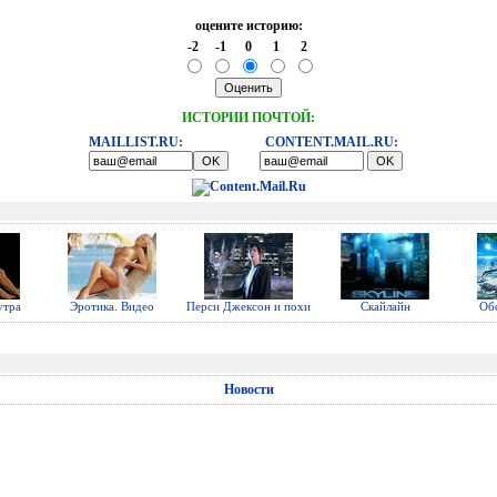
оцените историю:
-2
-1
0
1
2
ИСТОРИИ ПОЧТОЙ:
MAILLIST.RU:
CONTENT.MAIL.RU:
утра
Эротика. Видео
Перси Джексон и похи
Скайлайн
Об
Новости