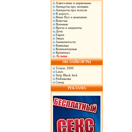
Алкоголики и наркоманы
Анекдоты про женщин
Анекдоты про психов
В дороге...
Вини Пух и компания
Вовочка
Военные
Врачи и пациенты
Дети
Евреи
Звери
Знаменитости
Кавказцы
Компьютерные
Криминал
Лучшие
ОН-ЛАЙН ИГРЫ
Тетрис 2000
Lines
Strip Black Jack
Разбивалка
Сапер
РЕКЛАМА