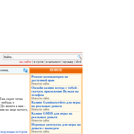
на сайте
|
в гугле
|
в каталоге
|
музыку
|
dvd
НОВОЕ
сения,
ждаются во
Ремонт компьютеров по
а может
доступной цене
Новости сайта
Онлайн казино всегда с тобой -
скачать приложение Вулкан на
телефон
Новости сайта
Там сидит тетка
- нибудь о
Казино Gaminatorslots для игры
До визита к вам -
на реальные деньги
няя на лице ничего,
Новости сайта
Казино GMSD для игры на
реальные деньги
Новости сайта
Игровые автоматы для игры на
деньги с выводом
ледующая история
Новости сайта