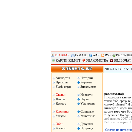
ГЛАВНАЯ
E-MAIL
WAP
RSS
РАССЫЛК
КАРТИНКИ.NET
ЗНАКОМСТВА
ВИДЕОЧАТ
2017-11-13 07:59:1
произошедшего в во
временном жилье, 
Анекдоты
Истории
вырасти, передает
Приколы
Курьезы
Flash-игры
Знакомства
рассказал(а):
Статьи
Новости
Проходил я как-то 
Факты
Наука
такая 2х2, сразу в
Космос
Уфология
самоубийстве?" И с
никогда!" Рядом ко
Картинки
Смешные
кроме того что бро
"Шутник." Но "допу
Звезды
Животные
добавлено: 2007-1
Рейтинг истории 1.
Обои
Девушки
Космос
Природа
Ссылка на истори