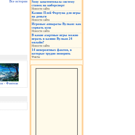
Все истории
Sony запатентовала систему
ставок на киберспорт
Новости сайта
Казино Плей Фортуна для игры
на деньги
Новости сайта
Игровые аппараты Вулкан: как
сорвать куш
Новости сайта
В какие азартные игры можно
играть в казино Вулкан 24
онлайн?
Новости сайта
14 невероятных фактов, в
которые трудно поверить
Факты
ои - Фэнтези