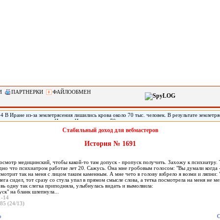
И
ПАРТНЕРКИ
ФАЙЛООБМЕН
4 В Иране из-за землетрясения лишились крова около 70 тыс. человек. В результате землетря
скресенье на границе Ирана с Ираком, около 70 тыс. человек лишились крова и срочно ну
сообщил источник в иранском Красном Полумесяце. В организации уточнили, что эта цифр
Стабильный доход для вебмастеров
 РИА «Новости».
История № 1691
осмотр медицинский, чтобы какой-то там допуск - пропуск получить. Захожу к психиатру. 
идно что психиатром работае лет 20. Сажусь. Она мне гробовым голосом: "Вы думали когда 
мотрит так на меня с лицом таким каменным. А мне чето в голову взбрело я возми и ляпни: "
лега сидел, тот сразу со стула упал в прямом смысле слова, а тетка посмотрела на меня не ме
вь одну так слегка приподняла, улыбнулась видать и вымолвила:
ск" на бланк шлепнула...
1-14
85 (24/13)
ю
С