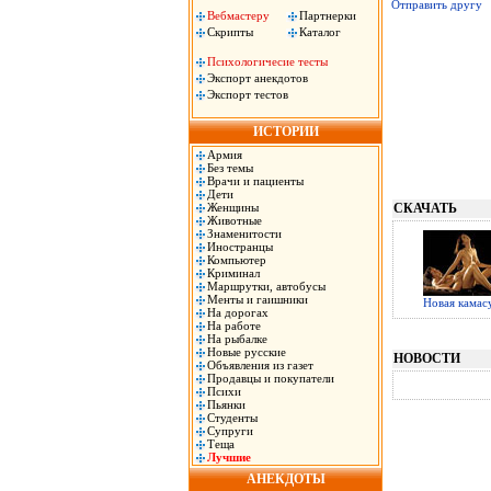
Отправить другу
Вебмастеру
Партнерки
Скрипты
Каталог
Психологичесие тесты
Экспорт анекдотов
Экспорт тестов
ИСТОРИИ
Армия
Без темы
Врачи и пациенты
Дети
Женщины
СКАЧАТЬ
Животные
Знаменитости
Иностранцы
Компьютер
Криминал
Маршрутки, автобусы
Менты и гаишники
Новая камас
На дорогах
На работе
На рыбалке
Новые русские
НОВОСТИ
Объявления из газет
Продавцы и покупатели
Психи
Пьянки
Студенты
Супруги
Теща
Лучшие
АНЕКДОТЫ