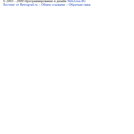
© 2003 - 2009 Программирование и дизайн
WebZona.RU
Хостинг от Retrograd.ru
::
Обмен ссылками
::
Обратная связь