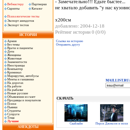
- Замечательно!!! Едьте быстее...
Вебмастеру
Партнерки
не хватало добавить "у нас кузовно
Скрипты
Каталог
Психологичесие тесты
х200см
Экспорт анекдотов
добавлено: 2004-12-18
Экспорт тестов
Рейтинг истории 0 (0/0)
ИСТОРИИ
Армия
Ссылка на историю
Без темы
Отправить другу
Врачи и пациенты
Дети
Женщины
Животные
Знаменитости
Иностранцы
Компьютер
Криминал
Маршрутки, автобусы
Менты и гаишники
MAILLIST.RU
На дорогах
На работе
На рыбалке
Новые русские
Объявления из газет
СКАЧАТЬ
Продавцы и покупатели
Психи
Пьянки
Студенты
Супруги
Теща
Лучшие
Скайлайн
Перси Джексон и похи
АНЕКДОТЫ