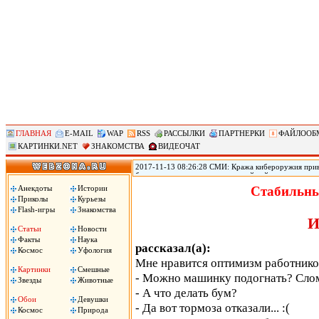
ГЛАВНАЯ
E-MAIL
WAP
RSS
РАССЫЛКИ
ПАРТНЕРКИ
ФАЙЛООБ
КАРТИНКИ.NET
ЗНАКОМСТВА
ВИДЕОЧАТ
2017-11-13 08:26:28 СМИ: Кража кибероружия прив
безопасности переживает крупнейший кризис из-за т
использовавшихся АНБ для проникновения в устройст
Анекдоты
Истории
Стабильны
Shadow Brokers опубликовала программный код ряда
Приколы
Курьезы
создания вирусов, принесших большой ущерб по всем
Flash-игры
Знакомства
И
Статьи
Новости
Факты
Наука
рассказал(а):
Космос
Уфология
Мне нравится оптимизм работников
Картинки
Смешные
- Можно машинку подогнать? Слома
Звезды
Животные
- А что делать бум?
Обои
Девушки
- Да вот тормоза отказали... :(
Космос
Природа