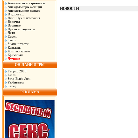
Алкоголики и наркоманы
Анекдоты про женщин
НОВОСТИ
Анекдоты про психов
В дороге...
Вини Пух и компания
Вовочка
Военные
Врачи и пациенты
Дети
Евреи
Звери
Знаменитости
Кавказцы
Компьютерные
Криминал
Лучшие
ОН-ЛАЙН ИГРЫ
Тетрис 2000
Lines
Strip Black Jack
Разбивалка
Сапер
РЕКЛАМА