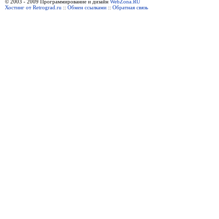
© 2003 - 2009 Программирование и дизайн
WebZona.RU
Хостинг от Retrograd.ru
::
Обмен ссылками
::
Обратная связь