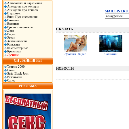
Алкоголики и наркоманы
Анекдоты про женщин
Анекдоты про психов
MAILLIST.RU
В дороге...
Вини Пух и компания
Вовочка
Военные
Врачи и пациенты
СКАЧАТЬ
Дети
Евреи
Звери
Знаменитости
Кавказцы
Компьютерные
Криминал
Эротика. Видео
Скайлайн
Лучшие
ОН-ЛАЙН ИГРЫ
Тетрис 2000
НОВОСТИ
Lines
Strip Black Jack
Разбивалка
Сапер
РЕКЛАМА