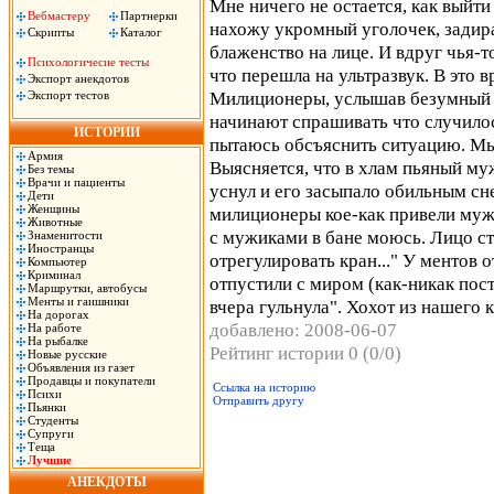
Мне ничего не остается, как выйт
Вебмастеру
Партнерки
нахожу укромный уголочек, задир
Скрипты
Каталог
блаженство на лице. И вдруг чья-то
Психологичесие тесты
что перешла на ультразвук. В это
Экспорт анекдотов
Милиционеры, услышав безумный в
Экспорт тестов
начинают спрашивать что случилос
ИСТОРИИ
пытаюсь обсъяснить ситуацию. Мы 
Армия
Выясняется, что в хлам пьяный муж
Без темы
Врачи и пациенты
уснул и его засыпало обильным сн
Дети
Женщины
милиционеры кое-как привели мужич
Животные
с мужиками в бане моюсь. Лицо ст
Знаменитости
Иностранцы
отрегулировать кран..." У ментов 
Компьютер
Криминал
отпустили с миром (как-никак пост
Маршрутки, автобусы
Менты и гаишники
вчера гульнула". Хохот из нашего 
На дорогах
добавлено: 2008-06-07
На работе
На рыбалке
Рейтинг истории 0 (0/0)
Новые русские
Объявления из газет
Продавцы и покупатели
Ссылка на историю
Психи
Отправить другу
Пьянки
Студенты
Супруги
Теща
Лучшие
АНЕКДОТЫ