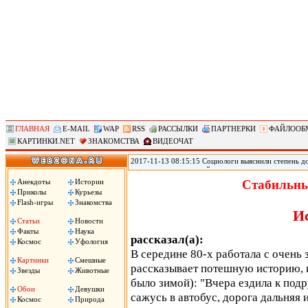
ГЛАВНАЯ
E-MAIL
WAP
RSS
РАССЫЛКИ
ПАРТНЕРКИ
ФАЙЛООБ
КАРТИНКИ.NET
ЗНАКОМСТВА
ВИДЕОЧАТ
2017-11-13 08:15:15 Социологи выяснили степень д
журналистам и полицейским, следует из результато
(ВЦИОМ). Согласно данным исследования ВЦИОМ, по
Анекдоты
Истории
Стабильны
полицейские – 3,12 баллов. При этом 40% заявили, 
Приколы
Курьезы
услышали это слово, передает РИА «Новости».
Flash-игры
Знакомства
И
Статьи
Новости
Факты
Наука
рассказал(а):
Космос
Уфология
В середине 80-х работала с очень 
Картинки
Смешные
рассказывает потешную историю, 
Звезды
Животные
было зимой): "Вчера ездила к подр
Обои
Девушки
сажусь в автобус, дорога дальняя 
Космос
Природа