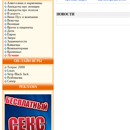
Алкоголики и наркоманы
Анекдоты про женщин
Анекдоты про психов
В дороге...
НОВОСТИ
Вини Пух и компания
Вовочка
Военные
Врачи и пациенты
Дети
Евреи
Звери
Знаменитости
Кавказцы
Компьютерные
Криминал
Лучшие
ОН-ЛАЙН ИГРЫ
Тетрис 2000
Lines
Strip Black Jack
Разбивалка
Сапер
РЕКЛАМА