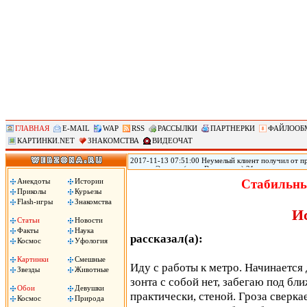
ГЛАВНАЯ
E-MAIL
WAP
RSS
РАССЫЛКИ
ПАРТНЕРКИ
ФАЙЛООБ
КАРТИНКИ.NET
ЗНАКОМСТВА
ВИДЕОЧАТ
2017-11-13 07:51:00 Неумелый клиент получил от пр
городе Эверетт (штат Вашингтон) 21-летняя прости
голову из-за того, что ей не понравился оральный 
Анекдоты
Истории
Стабильны
Пули застряли у него в голове, он не может говорить
Приколы
Курьезы
Flash-игры
Знакомства
И
Статьи
Новости
Факты
Наука
рассказал(а):
Космос
Уфология
Картинки
Смешные
Иду с работы к метро. Начинается
Звезды
Животные
зонта с собой нет, забегаю под б
Обои
Девушки
практически, стеной. Гроза сверка
Космос
Природа