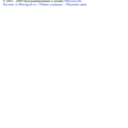
© 2003 - 2009 Программирование и дизайн
WebZona.RU
Хостинг от Retrograd.ru
::
Обмен ссылками
::
Обратная связь