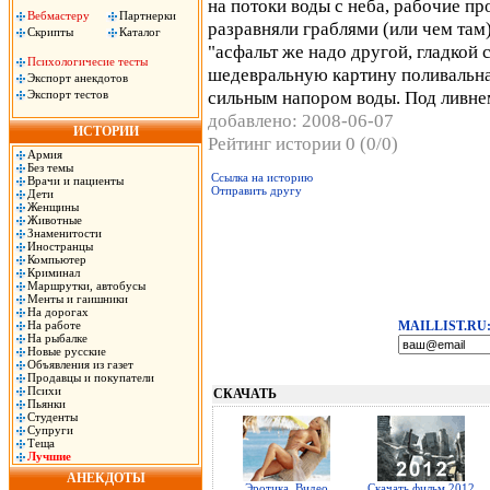
на потоки воды с неба, рабочие пр
Вебмастеру
Партнерки
разравняли граблями (или чем там)
Скрипты
Каталог
"асфальт же надо другой, гладкой 
Психологичесие тесты
шедевральную картину поливальна
Экспорт анекдотов
сильным напором воды. Под ливнем
Экспорт тестов
добавлено: 2008-06-07
ИСТОРИИ
Рейтинг истории 0 (0/0)
Армия
Без темы
Ссылка на историю
Врачи и пациенты
Отправить другу
Дети
Женщины
Животные
Знаменитости
Иностранцы
Компьютер
Криминал
Маршрутки, автобусы
Менты и гаишники
На дорогах
На работе
MAILLIST.RU
На рыбалке
Новые русские
Объявления из газет
Продавцы и покупатели
Психи
СКАЧАТЬ
Пьянки
Студенты
Супруги
Теща
Лучшие
АНЕКДОТЫ
Эротика. Видео
Скачать фильм 2012