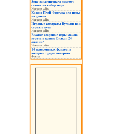
Sony запатентовала систему
ставок на киберспорт
Новости сайта
Казино Плей Фортуна для игры
на деньги
Новости сайта
Игровые аппараты Вулкан: как
сорвать куш
Новости сайта
В какие азартные игры можно
играть в казино Вулкан 24
онлайн?
Новости сайта
14 невероятных фактов, в
которые трудно поверить
Факты