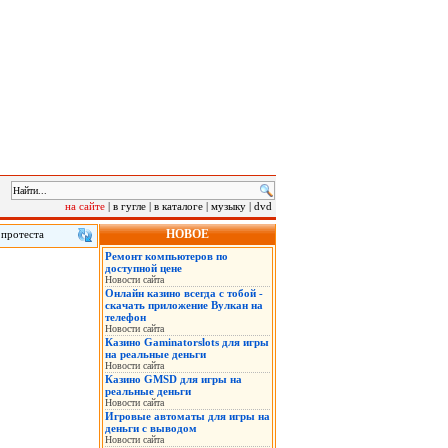
на сайте
|
в гугле
|
в каталоге
|
музыку
|
dvd
НОВОЕ
 протеста
лу на саммит
Ремонт компьютеров по
 в понедельник
доступной цене
нская военная
Новости сайта
Онлайн казино всегда с тобой -
скачать приложение Вулкан на
телефон
Новости сайта
Казино Gaminatorslots для игры
на реальные деньги
Новости сайта
Казино GMSD для игры на
реальные деньги
Новости сайта
Игровые автоматы для игры на
деньги с выводом
Новости сайта