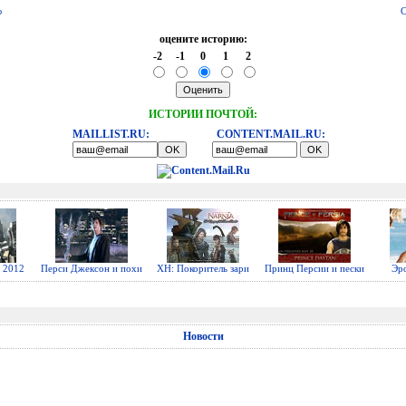
ю
С
оцените историю:
-2
-1
0
1
2
ИСТОРИИ ПОЧТОЙ:
MAILLIST.RU:
CONTENT.MAIL.RU:
 2012
Перси Джексон и похи
ХН: Покоритель зари
Принц Персии и пески
Эр
Новости