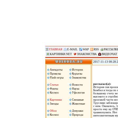
ГЛАВНАЯ
E-MAIL
WAP
RSS
РАССЫЛК
КАРТИНКИ.NET
ЗНАКОМСТВА
ВИДЕОЧАТ
2017-11-13 08:28:
против «американс
Ассоциации госуд
Анекдоты
Истории
вместе с началом 
Приколы
Курьезы
машина!», сожгли 
Flash-игры
Знакомства
рассказал(а):
Статьи
Новости
История сия произо
Факты
Наука
Бомбил я тогда по 
Космос
Уфология
большому счету не
высокого и стройно
Картинки
Смешные
проезжей части не
Трусливо заблокиро
Звезды
Животные
с ним. Оказалось, 
просто ему ну ОЧЕ
Обои
Девушки
травмопункта. Нет 
Космос
Природа
интеллигентным му