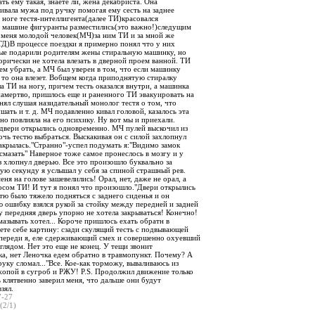
ать ему такая, знаете ли, жена декабриста. Она
ивала мужа под ручку помогая ему сесть на заднее
 ноге тестя-интеллигента(далее ТИ)красовался
В машине фигуранты разместились(это важно!)следущим
т меня молодой человек(МЧ)за ним ТИ и за мной же
ТД)В процессе поездки я примерно понял что у них
е подарили родителям жены стиральную машинку, но
рически не хотела влезать в дверной проем ванной. ТИ
ем убрать, а МЧ был уверен в том, что если машинку
 то она влезет. Вобщем когда приподнятую стиралку
а ТИ на ногу, причем тесть оказался внутри, а машинка
намертво, пришлось еще и раненного ТИ эвакуировать на
онял слушая назидательный монолог тестя о том, что
ать и т. д. МЧ подавленно кивал головой, казалось эта
но повлияла на его психику. Ну вот мы и приехали.
 двери открылись одновременно. МЧ пулей выскочил из
чь тестю выбраться. Выскакивая он с силой захлопнул
закрылась."Странно"-успел подумать я:"Видимо замок
 смазать" Наверное тоже самое пронеслось в мозгу и у
 хлопнул дверью. Все это произошло буквально за
ую секунду я услышал у себя за спиной страшный рев.
еня на голове зашевелились! Орал, нет, даже не орал, а
осом ТИ! И тут я понял что произошло."Двери открылись
тю было тяжело подняться с заднего сиденья и он
 ошибку взялся рукой за стойку между передней и задней
 передняя дверь упорно не хотела закрываться! Конечно!
мазывать хотел... Короче пришлось ехать обратн в
ете себе картину: сзади скулящий тесть с подвывающей
 спереди я, еле сдерживающий смех и совершенно охуевший
зглядом. Нет это еще не конец. У тещи звонит
ка, нет Леночка едем обратно в травмопункт. Почему? А
руку сломал..."Все. Кое-как торможу, вываливаюсь из
опой в сугроб и РЖУ! P.S. Продолжил движение только
ть клятвенно заверил меня, что дальше они будут
зял.
7-27
(2/1)