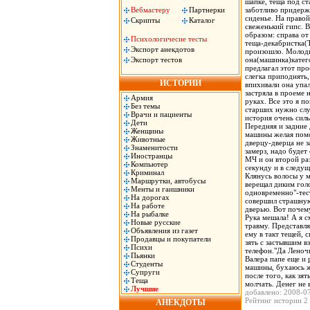
шапке, теща под ст
Вебмастеру
Партнерки
заботливо придерж
сиденье. На правой
Скрипты
Каталог
свеженький гипс. 
образом: справа о
Психологичесие тесты
теща-декабристка(
Экспорт анекдотов
произошло. Молоды
Экспорт тестов
она(машинка)катего
предлагал этот про
слегка приподнять,
ИСТОРИИ
впихивали она упал
застряла в проеме 
Армия
руках. Все это я п
Без темы
старших нужно слуш
Врачи и пациенты
история очень силь
Дети
Передняя и задние
Женщины
машины желая помо
Животные
дверцу-дверца не 
Знаменитости
замерз, надо будет
Иностранцы
МЧ и он второй раз
Компьютер
секунду и в следущ
Криминал
Клянусь волосы у м
Маршрутки, автобусы
верещал диким гол
Менты и гаишники
одновременно"-тес
На дорогах
совершил страшную
На работе
дверью. Вот почему
На рыбалке
Рука мешала! А я с
Новые русские
травму. Представля
Объявления из газет
ему в такт тещей,
Продавцы и покупатели
зять с застывшим в
Психи
телефон."Да Леноч
Пьянки
Валера папе еще и 
Студенты
машины, бухаюсь ж
Супруги
после того, как зя
Теща
молчать. Денег не в
Лучшие
добавлено: 2008-0
Рейтинг истории 2 
АНЕКДОТЫ