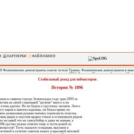
И
ПАРТНЕРКИ
ФАЙЛООБМЕН
28 Филиппинские демонстранты сожгли чучело Трампа. Филиппинские демонстранты в знак
кого империализма» сожгли чучело президента США Дональда Трампа, прибывшего в Мани
арств Юго-Восточной Азии (АСЕАН). По сообщению местных СМИ, демонстрация началась
Стабильный доход для вебмастеров
31-го саммита АСЕАН. Демонстранты, скандируя «США - империалисты!» и «Стоп, америка
чучело президента Трампа.
История № 1896
шла в славном городе Зеленограде году эдак 2005-м.
ночам на своей старенькой "десятке" много и по
 очень удачно. Но не будем о грустном -начнем. Этого
го парня я заметил издалека, он бежал прямо по
лепо размахивая руками пытаясь тормознуть попутку.
вав двери и опустив правое стекло я остановился рядом
что ни какой это не самоубийца и даже не маньяк, а
НЬ срочно нужно отвезти тещу и тестя домой из
вопросов! Тесть оказался солидным, высоким и
жчиной в отлично сшитом пальто и красивой меховой