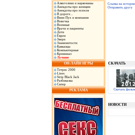
Алкоголики и наркоманы
Ссылка на истори
Анекдоты про женщин
Отправить другу
Анекдоты про психов
В дороге...
Вини Пух и компания
Вовочка
Военные
Врачи и пациенты
Дети
Евреи
Звери
Знаменитости
Кавказцы
Компьютерные
Криминал
Лучшие
ОН-ЛАЙН ИГРЫ
СКАЧАТЬ
Тетрис 2000
Lines
Strip Black Jack
Разбивалка
Сапер
Скачать фильм
РЕКЛАМА
НОВОСТИ