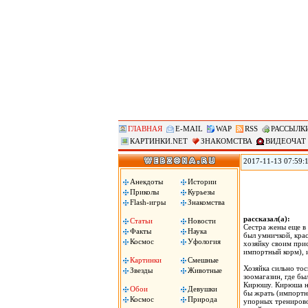
ГЛАВНАЯ
E-MAIL
WAP
RSS
РАССЫЛК
КАРТИНКИ.NET
ЗНАКОМСТВА
ВИДЕОЧАТ
2017-11-13 07:59:1
произошедшего в во
временном жилье, 
Анекдоты
Истории
вырасти, передает
Приколы
Курьезы
Flash-игры
Знакомства
рассказал(а):
Статьи
Новости
Сестра жены еще в 
Факты
Наука
был умничкой, кра
Космос
Уфология
хозяйку своим прис
импортный корм), 
Картинки
Смешные
Хозяйка сильно тоск
Звезды
Животные
зоомагазин, где бы
Кирюшу. Кирюша на
Обои
Девушки
бы жрать (импортны
Космос
Природа
упорных тренировок