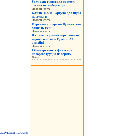
Sony запатентовала систему
ставок на киберспорт
Новости сайта
Казино Плей Фортуна для игры
на деньги
Новости сайта
Игровые аппараты Вулкан: как
сорвать куш
Новости сайта
В какие азартные игры можно
играть в казино Вулкан 24
онлайн?
Новости сайта
14 невероятных фактов, в
которые трудно поверить
Факты
ледующая история