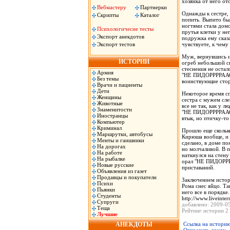
хозяйка от него отс
Вебмастеру
Партнерки
Однажды к сестре,
Скрипты
Каталог
попить. Выпито бы
ногтями стала дом
Психологичесие тесты
прутья клетки у не
Экспорт анекдотов
подружка ему сказа
Экспорт тестов
чувствуете, к чему 
Муж, вернувшись из
ИСТОРИИ
огреб небольшой ск
стеснения не остал
Армия
"НЕ ПИДОРРРРААС!
Без темы
воинствующие стор
Врачи и пациенты
Дети
Некоторое время сп
Женщины
сестра с мужем сле
Животные
все не так, как у 
Знаменитости
"НЕ ПИДОРРРРААС!
Иностранцы
втык, но птичку-то
Компьютер
Криминал
Прошло еще скольк
Маршрутки, автобусы
Кирюша вообще, и 
Менты и гаишники
сделано, в доме по
На дорогах
но молчаливой. В 
На работе
наткнулся на стену
На рыбалке
орал "НЕ ПИДОРРР
Новые русские
приставаний.
Объявления из газет
Продавцы и покупатели
Заключением истор
Психи
Рома снес яйцо. Та
Пьянки
него все в порядке.
Студенты
http://www.liveinte
Супруги
добавлено: 2009-0
Теща
Рейтинг истории 2 
Лучшие
АНЕКДОТЫ
Ссылка на истори