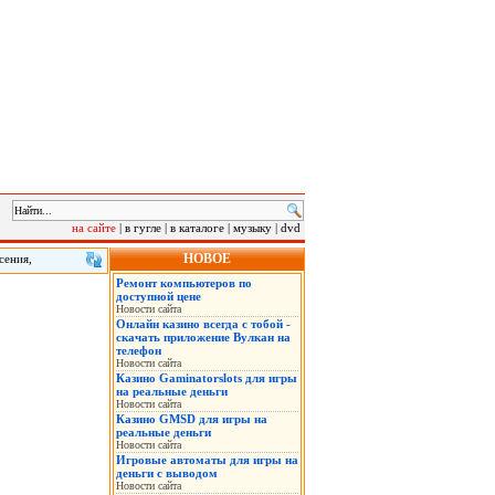
на сайте
|
в гугле
|
в каталоге
|
музыку
|
dvd
НОВОЕ
сения,
ждаются во
Ремонт компьютеров по
а может
доступной цене
Новости сайта
Онлайн казино всегда с тобой -
скачать приложение Вулкан на
телефон
Новости сайта
Казино Gaminatorslots для игры
на реальные деньги
Новости сайта
Казино GMSD для игры на
реальные деньги
Новости сайта
Игровые автоматы для игры на
деньги с выводом
Новости сайта