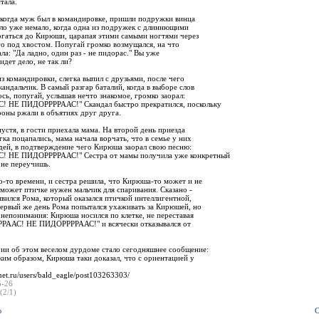
тала.
 когда муж был в командировке, пришли подружки винца
ло уже немало, когда одна из подружек с длиннющими
огаться до Кирюши, царапая этими самыми ногтями через
го под хвостом. Попугай громко возмущался, на что
ла: "Да ладно, один раз - не пидорас." Вы уже
идет дело, не так ли?
 командировки, слегка выпил с друзьями, после чего
андальчик. В самый разгар баталий, когда в выборе слов
ось, попугай, услышав нечто знакомое, громко заорал:
 НЕ ПИДОРРРРААС!" Скандал быстро прекратился, поскольку
оны ржали в объятиях друг друга.
устя, в гости приехала мама. На второй день приезда
гка поцапались, мама начала ворчать, что в семье у них
людей, в подтверждение чего Кирюша заорал свою песню:
 НЕ ПИДОРРРРААС!" Сестра от мамы получила уже конкретный
 не переучишь.
о-то времени, и сестра решила, что Кирюша-то может и не
может птичке нужен мальчик для спаривания. Сказано -
явился Рома, который оказался птичкой интеллигентной,
первый же день Рома попытался ухаживать за Кирюшей, но
 непонимания: Кирюша носился по клетке, не переставая
РААС! НЕ ПИДОРРРРААС!" и всячески отказывался от
ии об этом веселом дурдоме стало сегодняшнее сообщение:
ким образом, Кирюша таки доказал, что с ориентацией у
rnet.ru/users/bald_eagle/post103263303/
5-26
(2/1)
ю
С