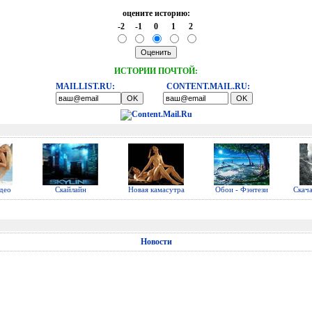
оцените историю:
-2
-1
0
1
2
ИСТОРИИ ПОЧТОЙ:
MAILLIST.RU:
CONTENT.MAIL.RU:
део
Скайлайн
Новая камасутра
Обои - Фэнтези
Скач
Новости