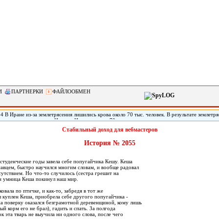
И
ПАРТНЕРКИ
ФАЙЛООБМЕН
4 В Иране из-за землетрясения лишились крова около 70 тыс. человек. В результате землетря
скресенье на границе Ирана с Ираком, около 70 тыс. человек лишились крова и срочно ну
сообщил источник в иранском Красном Полумесяце. В организации уточнили, что эта цифр
Стабильный доход для вебмастеров
 РИА «Новости».
История № 2055
студенческие годы завела себе попугайчика Кешу. Кеша
савцем, быстро научился многим словам, и вообще радовал
утствием. Но что-то случилось (сестра грешит на
и умница Кеша покинул наш мир.
овала по птичке, и как-то, забредя в тот же
л куплен Кеша, приобрела себе другого попугайчика -
 поверку оказался безграмотной деревенщиной, кому лишь
й корм его не брал), гадить и спать. За полгода
 эта тварь не выучила ни одного слова, после чего