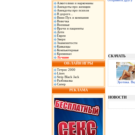
Отправить другу
Алкоголики и наркоманы
Анекдоты про женщин
Анекдоты про психов
В дороге...
Вини Пух и компания
Вовочка
Военные
Врачи и пациенты
Дети
Евреи
Звери
Знаменитости
Кавказцы
Компьютерные
Криминал
СКАЧАТЬ
Лучшие
ОН-ЛАЙН ИГРЫ
Тетрис 2000
Lines
Strip Black Jack
Разбивалка
Эротика. Ви
Сапер
РЕКЛАМА
НОВОСТИ