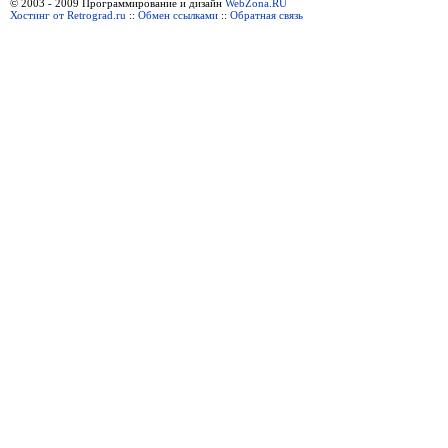
© 2003 - 2009 Программирование и дизайн
WebZona.RU
Хостинг от Retrograd.ru
::
Обмен ссылками
::
Обратная связь