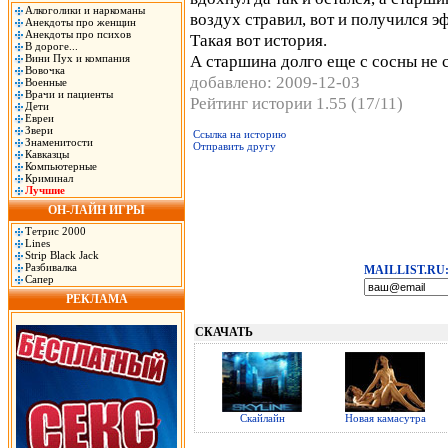
Алкоголики и наркоманы
воздух стравил, вот и получился э
Анекдоты про женщин
Анекдоты про психов
Такая вот история.
В дороге...
А старшина долго еще с сосны не с
Вини Пух и компания
Вовочка
добавлено: 2009-12-03
Военные
Врачи и пациенты
Рейтинг истории 1.55 (17/11)
Дети
Евреи
Звери
Ссылка на историю
Знаменитости
Отправить другу
Кавказцы
Компьютерные
Криминал
Лучшие
ОН-ЛАЙН ИГРЫ
Тетрис 2000
Lines
Strip Black Jack
Разбивалка
MAILLIST.RU
Сапер
РЕКЛАМА
СКАЧАТЬ
Скайлайн
Новая камасутра