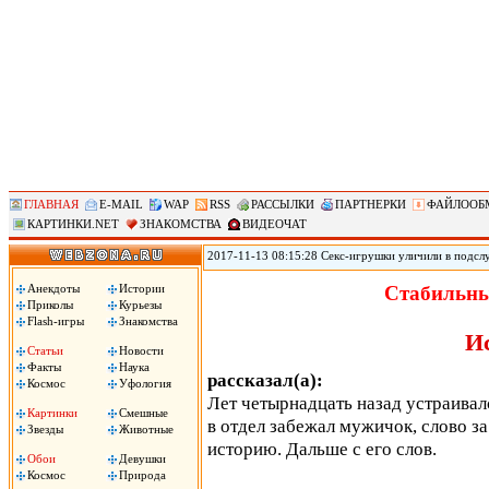
ГЛАВНАЯ
E-MAIL
WAP
RSS
РАССЫЛКИ
ПАРТНЕРКИ
ФАЙЛООБ
КАРТИНКИ.NET
ЗНАКОМСТВА
ВИДЕОЧАТ
2017-11-13 08:15:28 Секс-игрушки уличили в подсл
позволяет удаленно контролировать секс-игрушки, по
использования устройств. По данным юзеров, прило
Анекдоты
Истории
Стабильны
затем сохраняло в памяти телефона. .
Приколы
Курьезы
Flash-игры
Знакомства
И
Статьи
Новости
Факты
Наука
рассказал(а):
Космос
Уфология
Лет четырнадцать назад устраивал
Картинки
Смешные
в отдел забежал мужичок, слово за
Звезды
Животные
историю. Дальше с его слов.
Обои
Девушки
Космос
Природа