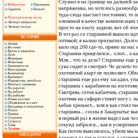
Служил я на границе на дальней за
Вебмастеру
Партнерки
напряженка, но хотелось разнообра
Скрипты
Каталог
туда-сюда шастает постоянно, то 
Психологичесие тесты
олениной в качестве компенсации т
Экспорт анекдотов
просто на охоту ходили, вот об этом
Экспорт тестов
В тот раз со старшиной выпало идт
ИСТОРИИ
оптикой, я калаш прихватил. Дол
Армия
кило под 200 где-то, прямо на нас 
Без темы
Врачи и пациенты
Старшина прицелился... хлоп... а к
Дети
Женщины
Мля... что за дела? Старшина еще р
Животные
сука сидит и смотрит. Че делать-т
Знаменитости
Иностранцы
охотничий азарт не позволяет. Обх
Компьютер
Криминал
старшина еще раз ему засадил, уп
Маршрутки, автобусы
Менты и гаишники
старшина с карабином на изготовку
На дорогах
Смотрим, готов кабанчик, старшин
На работе
На рыбалке
охотник на сафари ставит ногу с л
Новые русские
Объявления из газет
кабан хрюкает... мля я как стоял та
Продавцы и покупатели
Психи
старшина... сосны в Закарпатье выс
Пьянки
я первый раз в жизни видел как че
Студенты
Супруги
секунд забрался... как в ускоренно
Теща
Лучшие
Как потом выяснилось, убили мы к
АНЕКДОТЫ
вдохнул да так и остался, а старши