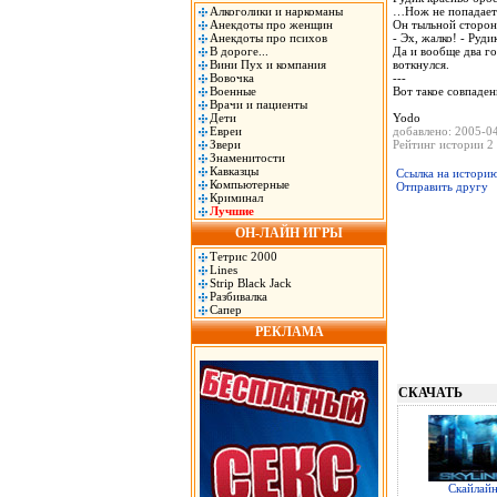
Алкоголики и наркоманы
…Нож не попадает 
Анекдоты про женщин
Он тыльной сторон
Анекдоты про психов
- Эх, жалко! - Руд
В дороге...
Да и вообще два го
Вини Пух и компания
воткнулся.
Вовочка
---
Военные
Вот такое совпаден
Врачи и пациенты
Дети
Yodo
Евреи
добавлено: 2005-0
Звери
Рейтинг истории 2 
Знаменитости
Кавказцы
Ссылка на истори
Компьютерные
Отправить другу
Криминал
Лучшие
ОН-ЛАЙН ИГРЫ
Тетрис 2000
Lines
Strip Black Jack
Разбивалка
Сапер
РЕКЛАМА
СКАЧАТЬ
Скайлай