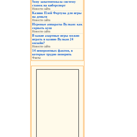
Sony запатентовала систему
ставок на киберспорт
Новости сайта
Казино Плей Фортуна для игры
на деньги
Новости сайта
Игровые аппараты Вулкан: как
сорвать куш
Новости сайта
В какие азартные игры можно
играть в казино Вулкан 24
онлайн?
Новости сайта
14 невероятных фактов, в
которые трудно поверить
Факты