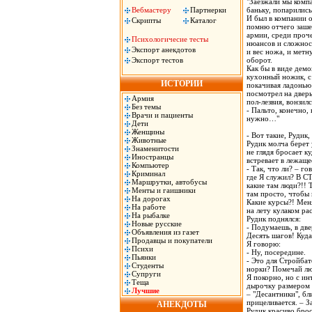
"Заезжали мы комп
Вебмастеру
Партнерки
баньку, попарились
И был в компании 
Скрипты
Каталог
помню отчего зашел
армии, среди проче
Психологичесие тесты
нюансов и сложност
Экспорт анекдотов
и вес ножа, и метн
Экспорт тестов
оборот.
Как бы в виде дем
кухонный ножик, с
ИСТОРИИ
покачивая ладонью
посмотрел на дверь
Армия
пол-лезвия, вонзилс
Без темы
- Пальто, конечно, 
Врачи и пациенты
нужно…"
Дети
Женщины
- Вот такие, Рудик,
Животные
Рудик молча берет 
Знаменитости
не глядя бросает к
Иностранцы
встревает в лежаще
Компьютер
- Так, что ли? – г
Криминал
где Я служил? В СТ
Маршрутки, автобусы
какие там люди?!! 
Менты и гаишники
там просто, чтобы
На дорогах
Какие курсы?! Мен
На работе
на лету кулаком р
На рыбалке
Рудик поднялся:
Новые русские
- Подумаешь, в две
Объявления из газет
Десять шагов! Куда
Продавцы и покупатели
Я говорю:
Психи
- Ну, посередине.
Пьянки
- Это для Стройба
Студенты
норки? Помечай л
Супруги
Я покорно, но с ин
Теща
дырочку размером 
Лучшие
– "Десантники", бл
прицеливается. – З
АНЕКДОТЫ
Рудик красиво брос