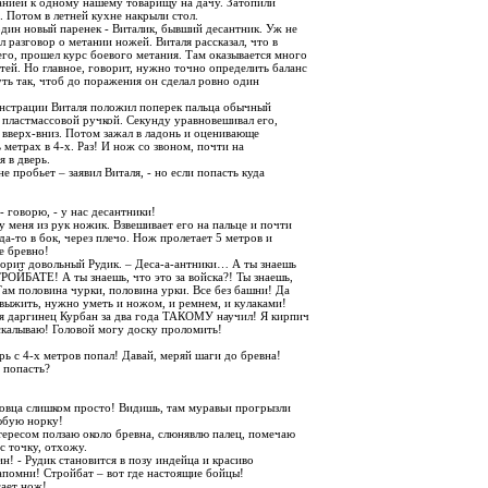
анией к одному нашему товарищу на дачу. Затопили
. Потом в летней кухне накрыли стол.
один новый паренек - Виталик, бывший десантник. Уж не
 разговор о метании ножей. Виталя рассказал, что в
го, прошел курс боевого метания. Там оказывается много
ей. Но главное, говорит, нужно точно определить баланс
уть так, чтоб до поражения он сделал ровно один
онстрации Виталя положил поперек пальца обычный
 пластмассовой ручкой. Секунду уравновешивал его,
 вверх-вниз. Потом зажал в ладонь и оценивающе
 метрах в 4-х. Раз! И нож со звоном, почти на
я в дверь.
не пробьет – заявил Виталя, - но если попасть куда
 - говорю, - у нас десантники!
у меня из рук ножик. Взвешивает его на пальце и почти
уда-то в бок, через плечо. Нож пролетает 5 метров и
е бревно!
оворит довольный Рудик. – Деса-а-антники… А ты знаешь
РОЙБАТЕ! А ты знаешь, что это за войска?! Ты знаешь,
Там половина чурки, половина урки. Все без башни! Да
 выжить, нужно уметь и ножом, и ремнем, и кулаками!
я даргинец Курбан за два года ТАКОМУ научил! Я кирпич
аскалываю! Головой могу доску проломить!
рь с 4-х метров попал! Давай, меряй шаги до бревна!
 попасть?
товца слишком просто! Видишь, там муравьи прогрызли
юбую норку!
тересом ползаю около бревна, слюнявлю палец, помечаю
с точку, отхожу.
ин! - Рудик становится в позу индейца и красиво
апомни! Стройбат – вот где настоящие бойцы!
ает нож!..