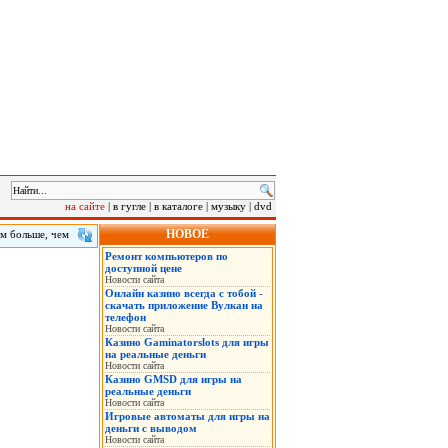
на сайте
|
в гугле
|
в каталоге
|
музыку
|
dvd
НОВОЕ
ам больше, чем
мнения
Ремонт компьютеров по
ы – 3,13, а
доступной цене
впервые
Новости сайта
Онлайн казино всегда с тобой -
скачать приложение Вулкан на
телефон
Новости сайта
Казино Gaminatorslots для игры
на реальные деньги
Новости сайта
Казино GMSD для игры на
реальные деньги
Новости сайта
Игровые автоматы для игры на
деньги с выводом
Новости сайта