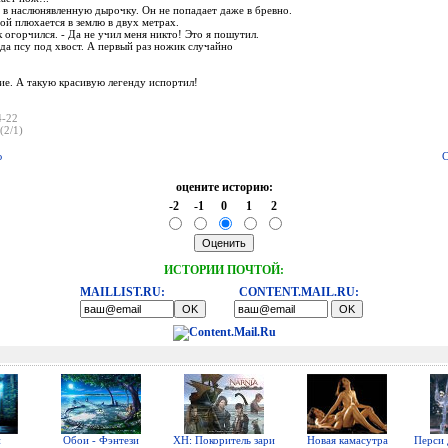
в наслюнявленную дырочку. Он не попадает даже в бревно.
ой плюхается в землю в двух метрах.
ик огорчился. - Да не учил меня никто! Это я пошутил.
да псу под хвост. А первый раз ножик случайно
ие. А такую красивую легенду испортил!
4-22
(2/1)
ю
С
оцените историю:
-2
-1
0
1
2
ИСТОРИИ ПОЧТОЙ:
MAILLIST.RU:
CONTENT.MAIL.RU:
н
Обои - Фэнтези
ХН: Покоритель зари
Новая камасутра
Перси 