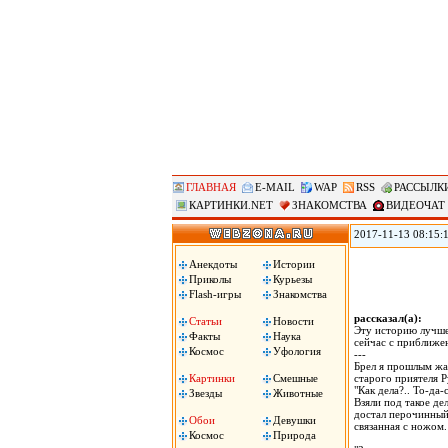
ГЛАВНАЯ
E-MAIL
WAP
RSS
РАССЫЛК
КАРТИНКИ.NET
ЗНАКОМСТВА
ВИДЕОЧАТ
2017-11-13 08:15:
журналистам и пол
(ВЦИОМ). Согласно
Анекдоты
Истории
полицейские – 3,12
Приколы
Курьезы
услышали это слов
Flash-игры
Знакомства
рассказал(а):
Статьи
Новости
Эту историю лучше
Факты
Наука
сейчас с приближе
Космос
Уфология
---
Брел я прошлым жар
Картинки
Смешные
старого приятеля Р
"Как дела?.. То-да
Звезды
Животные
Взяли под такое де
достал перочинный
Обои
Девушки
связанная с ножом.
Космос
Природа