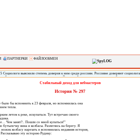
И
ПАРТНЕРКИ
ФАЙЛООБМЕН
15 Социологи выяснили степень доверия к ним среди россиян. Россияне доверяют социолог
ицейским, следует из результатов опроса Всероссийского центра изучения общественного 
 данным исследования ВЦИОМ, по пятибалльной шкале социологи набрали 3,33, журналист
Стабильный доход для вебмастеров
 баллов. При этом 40% заявили, что знают, что такое социология и лишь 1% респондентов 
о, передает РИА «Новости».
История № 297
 было бы вспомнить к 23 февраля, но вспомнилась она
нием тепла.
ким летом к реке, искупаться. Тут встречаю своего
удика.
-се… Чем занят?.. Пошли со мной купаться!"
ло бутылочку вина и колбасы. Разлеглись на берегу. Я
 ножик колбасу нарезать и вспомнилась недавняя история,
 Рассказываю эту историю Рудику: