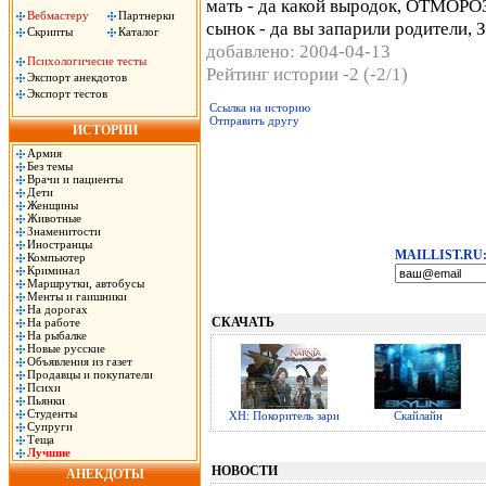
мать - да какой выродок, ОТМОРО
Вебмастеру
Партнерки
сынок - да вы запарили родител
Скрипты
Каталог
добавлено: 2004-04-13
Психологичесие тесты
Рейтинг истории -2 (-2/1)
Экспорт анекдотов
Экспорт тестов
Ссылка на историю
Отправить другу
ИСТОРИИ
Армия
Без темы
Врачи и пациенты
Дети
Женщины
Животные
Знаменитости
Иностранцы
MAILLIST.RU
Компьютер
Криминал
Маршрутки, автобусы
Менты и гаишники
На дорогах
СКАЧАТЬ
На работе
На рыбалке
Новые русские
Объявления из газет
Продавцы и покупатели
Психи
Пьянки
Студенты
ХН: Покоритель зари
Скайлайн
Супруги
Теща
Лучшие
НОВОСТИ
АНЕКДОТЫ