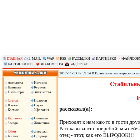
ГЛАВНАЯ
E-MAIL
WAP
RSS
РАССЫЛКИ
ПАРТНЕРКИ
ФАЙЛООБ
КАРТИНКИ.NET
ЗНАКОМСТВА
ВИДЕОЧАТ
2017-11-13 07:59:14 В Иране из-за землетрясения лиш
произошедшего в воскресенье на границе Ирана с Ир
временном жилье, сообщил источник в иранском Кра
Анекдоты
Истории
Стабильны
вырасти, передает РИА «Новости».
Приколы
Курьезы
Flash-игры
Знакомства
Статьи
Новости
Факты
Наука
рассказал(а):
Космос
Уфология
Картинки
Смешные
Приходят к нам как-то в гости друз
Звезды
Животные
Рассказывают наперебой: мы сейча
Обои
Девушки
отец - этот, как его ВЫРОДОК!!!
Космос
Природа