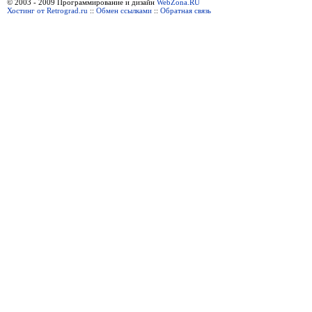
© 2003 - 2009 Программирование и дизайн
WebZona.RU
Хостинг от Retrograd.ru
::
Обмен ссылками
::
Обратная связь