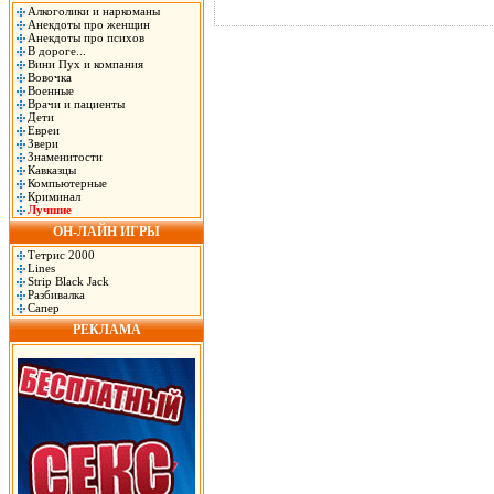
Алкоголики и наркоманы
Анекдоты про женщин
Анекдоты про психов
В дороге...
Вини Пух и компания
Вовочка
Военные
Врачи и пациенты
Дети
Евреи
Звери
Знаменитости
Кавказцы
Компьютерные
Криминал
Лучшие
ОН-ЛАЙН ИГРЫ
Тетрис 2000
Lines
Strip Black Jack
Разбивалка
Сапер
РЕКЛАМА