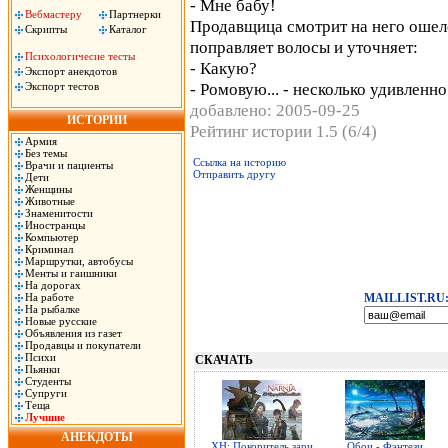
- Мне бабу!
Вебмастеру
Партнерки
Продавщица смотрит на него ошел
Скрипты
Каталог
поправляет волосы и уточняет:
Психологичесие тесты
- Какую?
Экспорт анекдотов
- Ромовую... - несколько удивленно
Экспорт тестов
добавлено: 2005-09-25
ИСТОРИИ
Рейтинг истории 1.5 (6/4)
Армия
Без темы
Ссылка на историю
Врачи и пациенты
Отправить другу
Дети
Женщины
Животные
Знаменитости
Иностранцы
Компьютер
Криминал
Маршрутки, автобусы
Менты и гаишники
На дорогах
На работе
MAILLIST.RU
На рыбалке
Новые русские
Объявления из газет
Продавцы и покупатели
Психи
СКАЧАТЬ
Пьянки
Студенты
Супруги
Теща
Лучшие
АНЕКДОТЫ
ХН: Покоритель зари
Обои - Фэнтези