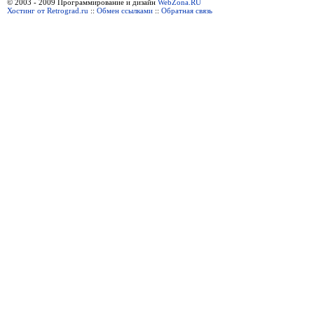
© 2003 - 2009 Программирование и дизайн
WebZona.RU
Хостинг от Retrograd.ru
::
Обмен ссылками
::
Обратная связь