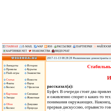
ГЛАВНАЯ
E-MAIL
WAP
RSS
РАССЫЛКИ
ПАРТНЕРКИ
ФАЙЛООБ
КАРТИНКИ.NET
ЗНАКОМСТВА
ВИДЕОЧАТ
2017-11-13 08:28:28 Филиппинские демонстранты с
против «американского империализма» сожгли чуче
Ассоциации государств Юго-Восточной Азии (АСЕА
Анекдоты
Истории
Стабильны
вместе с началом 31-го саммита АСЕАН. Демонстран
Приколы
Курьезы
машина!», сожгли чучело президента Трампа.
Flash-игры
Знакомства
И
Статьи
Новости
Факты
Наука
рассказал(а):
Космос
Уфология
Буфет. В очереди стоят два привл
Картинки
Смешные
и оживленно спорят о каких-то те
Звезды
Животные
понимания окружающих. Наконец, 
Обои
Девушки
прервав дискуссию, отрывисто гов
Космос
Природа