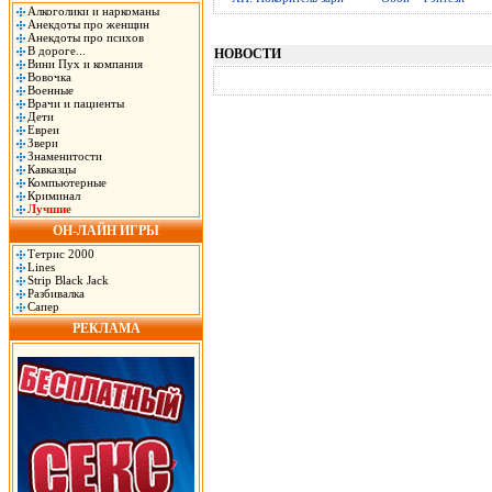
Алкоголики и наркоманы
Анекдоты про женщин
Анекдоты про психов
В дороге...
НОВОСТИ
Вини Пух и компания
Вовочка
Военные
Врачи и пациенты
Дети
Евреи
Звери
Знаменитости
Кавказцы
Компьютерные
Криминал
Лучшие
ОН-ЛАЙН ИГРЫ
Тетрис 2000
Lines
Strip Black Jack
Разбивалка
Сапер
РЕКЛАМА