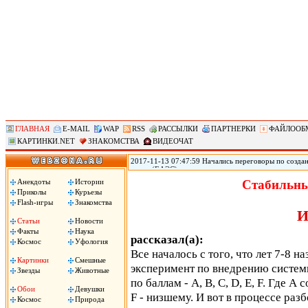
ГЛАВНАЯ
E-MAIL
WAP
RSS
РАССЫЛКИ
ПАРТНЕРКИ
ФАЙЛООБ
КАРТИНКИ.NET
ЗНАКОМСТВА
ВИДЕОЧАТ
2017-11-13 07:47:59 Начались переговоры по созд
союза (ЕАЭС) заинтересованы в максимально широк
(АСЕАН), два объединения уже ведут переговоры о 
Анекдоты
Истории
Стабильны
России Дмитрий Медведев. «Мы обсуждаем зону св
Приколы
Курьезы
Медведев на деловом и инвестиционном саммите АС
Flash-игры
Знакомства
И
Статьи
Новости
Факты
Наука
рассказал(а):
Космос
Уфология
Все началось с того, что лет 7-8 н
Картинки
Смешные
эксперимент по внедрению системы
Звезды
Животные
по баллам - A, B, C, D, E, F. Где А
Обои
Девушки
F - низшему. И вот в процессе раз
Космос
Природа