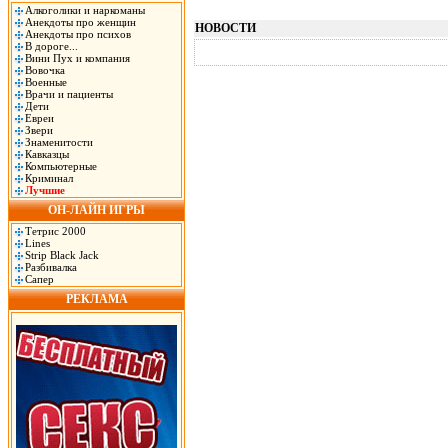
Алкоголики и наркоманы
Анекдоты про женщин
НОВОСТИ
Анекдоты про психов
В дороге...
Вини Пух и компания
Вовочка
Военные
Врачи и пациенты
Дети
Евреи
Звери
Знаменитости
Кавказцы
Компьютерные
Криминал
Лучшие
ОН-ЛАЙН ИГРЫ
Тетрис 2000
Lines
Strip Black Jack
Разбивалка
Сапер
РЕКЛАМА