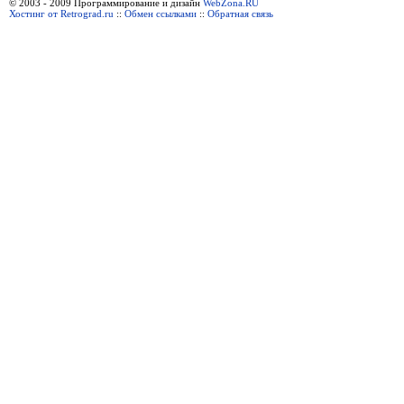
© 2003 - 2009 Программирование и дизайн
WebZona.RU
Хостинг от Retrograd.ru
::
Обмен ссылками
::
Обратная связь