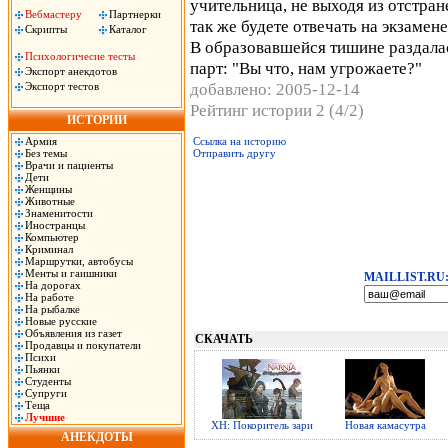
учительница, не выходя из отстра
Вебмастеру
Партнерки
так же будете отвечать на экзамене
Скрипты
Каталог
В образовавшейся тишине раздалас
Психологичесие тесты
парт: "Вы что, нам угрожаете?"
Экспорт анекдотов
добавлено: 2005-12-14
Экспорт тестов
Рейтинг истории 2 (4/2)
ИСТОРИИ
Армия
Ссылка на историю
Без темы
Отправить другу
Врачи и пациенты
Дети
Женщины
Животные
Знаменитости
Иностранцы
Компьютер
Криминал
Маршрутки, автобусы
Менты и гаишники
MAILLIST.RU
На дорогах
На работе
На рыбалке
Новые русские
Объявления из газет
СКАЧАТЬ
Продавцы и покупатели
Психи
Пьянки
Студенты
Супруги
Теща
Лучшие
ХН: Покоритель зари
Новая камасутра
АНЕКДОТЫ