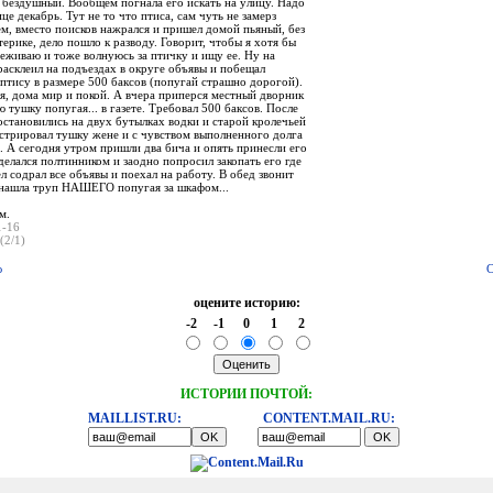
й бездушный. Вообщем погнала его искать на улицу. Надо
це декабрь. Тут не то что птиса, сам чуть не замерз
ем, вместо поисков нажрался и пришел домой пьяный, без
терике, дело пошло к разводу. Говорит, чтобы я хотя бы
реживаю и тоже волнуюсь за птичку и ищу ее. Ну на
расклеил на подъездах в округе объявы и побещал
птису в размере 500 баксов (попугай страшно дорогой).
я, дома мир и покой. А вчера приперся местный дворник
 тушку попугая... в газете. Требовал 500 баксов. После
остановились на двух бутылках водки и старой кролечьей
стрировал тушку жене и с чувством выполненного долга
. А сегодня утром пришли два бича и опять принесли его
елался полтинником и заодно попросил закопать его где
л содрал все объявы и поехал на работу. В обед звонит
 нашла труп НАШЕГО попугая за шкафом...
м.
1-16
(2/1)
ю
С
оцените историю:
-2
-1
0
1
2
ИСТОРИИ ПОЧТОЙ:
MAILLIST.RU:
CONTENT.MAIL.RU: