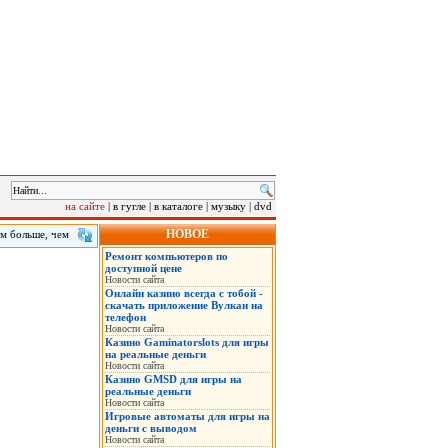
на сайте
|
в гугле
|
в каталоге
|
музыку
|
dvd
НОВОЕ
ам больше, чем
мнения
Ремонт компьютеров по
ы – 3,13, а
доступной цене
впервые
Новости сайта
Онлайн казино всегда с тобой -
скачать приложение Вулкан на
телефон
Новости сайта
Казино Gaminatorslots для игры
на реальные деньги
Новости сайта
Казино GMSD для игры на
реальные деньги
Новости сайта
Игровые автоматы для игры на
деньги с выводом
Новости сайта