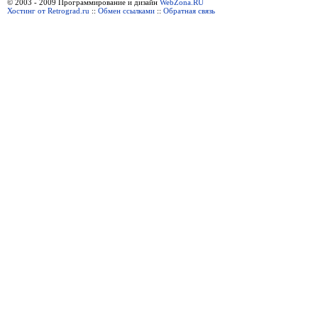
© 2003 - 2009 Программирование и дизайн
WebZona.RU
Хостинг от Retrograd.ru
::
Обмен ссылками
::
Обратная связь