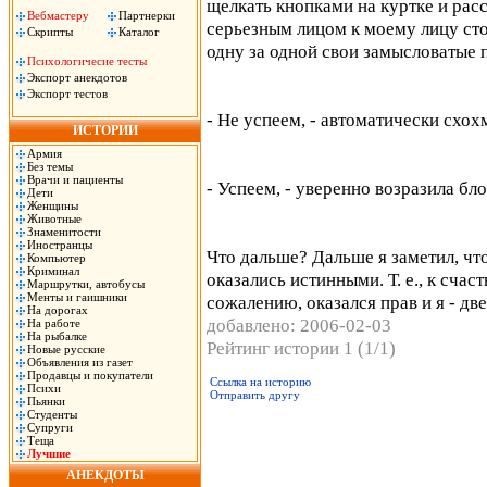
щелкать кнопками на куртке и рас
Вебмастеру
Партнерки
серьезным лицом к моему лицу сто
Скрипты
Каталог
одну за одной свои замысловатые 
Психологичесие тесты
Экспорт анекдотов
Экспорт тестов
- Не успеем, - автоматически схох
ИСТОРИИ
Армия
Без темы
Врачи и пациенты
- Успеем, - уверенно возразила бл
Дети
Женщины
Животные
Знаменитости
Иностранцы
Что дальше? Дальше я заметил, ч
Компьютер
Криминал
оказались истинными. Т. е., к счас
Маршрутки, автобусы
Менты и гаишники
сожалению, оказался прав и я - дв
На дорогах
добавлено: 2006-02-03
На работе
На рыбалке
Рейтинг истории 1 (1/1)
Новые русские
Объявления из газет
Продавцы и покупатели
Ссылка на историю
Психи
Отправить другу
Пьянки
Студенты
Супруги
Теща
Лучшие
АНЕКДОТЫ