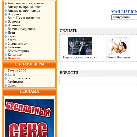
Алкоголики и наркоманы
Анекдоты про женщин
Анекдоты про психов
MAILLIST.RU
В дороге...
Вини Пух и компания
Вовочка
Военные
Врачи и пациенты
СКАЧАТЬ
Дети
Евреи
Звери
Знаменитости
Кавказцы
Компьютерные
Криминал
Перси Джексон и похи
Обои - Девушки
Лучшие
ОН-ЛАЙН ИГРЫ
Тетрис 2000
НОВОСТИ
Lines
Strip Black Jack
Разбивалка
Сапер
РЕКЛАМА