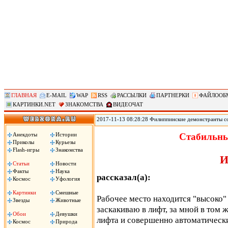
ГЛАВНАЯ
E-MAIL
WAP
RSS
РАССЫЛКИ
ПАРТНЕРКИ
ФАЙЛООБ
КАРТИНКИ.NET
ЗНАКОМСТВА
ВИДЕОЧАТ
2017-11-13 08:28:28 Филиппинские демонстранты с
против «американского империализма» сожгли чуче
Ассоциации государств Юго-Восточной Азии (АСЕА
Анекдоты
Истории
Стабильны
вместе с началом 31-го саммита АСЕАН. Демонстран
Приколы
Курьезы
машина!», сожгли чучело президента Трампа.
Flash-игры
Знакомства
И
Статьи
Новости
Факты
Наука
рассказал(а):
Космос
Уфология
Картинки
Смешные
Рабочее место находится "высоко" 
Звезды
Животные
заскакиваю в лифт, за мной в том 
Обои
Девушки
лифта и совершенно автоматическ
Космос
Природа