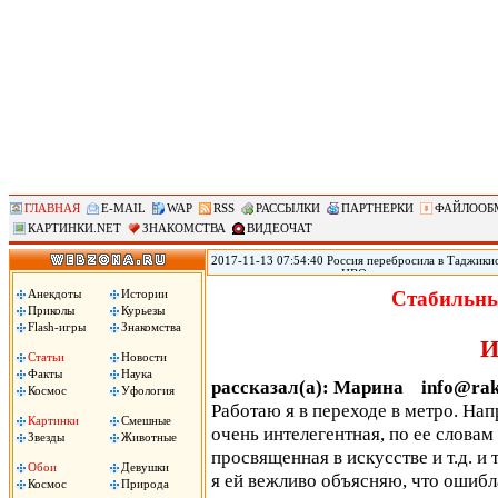
ГЛАВНАЯ
E-MAIL
WAP
RSS
РАССЫЛКИ
ПАРТНЕРКИ
ФАЙЛООБ
КАРТИНКИ.NET
ЗНАКОМСТВА
ВИДЕОЧАТ
2017-11-13 07:54:40 Россия перебросила в Таджикис
самолетов и вертолетов ЦВО на антитеррористическ
Таджикистан, сообщил помощник командующего вой
Анекдоты
Истории
Стабильны
вертолетов Центрального военного округа переброш
Приколы
Курьезы
в совместных учениях по антитеррору, в которых пр
Flash-игры
Знакомства
цитирует РИА «Новости» Рощупкина.
И
Статьи
Новости
Факты
Наука
рассказал(а): Марина info@raki
Космос
Уфология
Работаю я в переходе в метро. На
Картинки
Смешные
очень интелегентная, по ее слова
Звезды
Животные
просвященная в искусстве и т.д. и 
Обои
Девушки
я ей вежливо объясняю, что ошибла
Космос
Природа