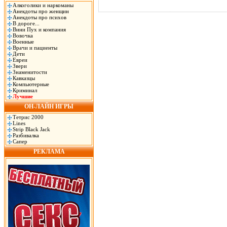
Алкоголики и наркоманы
Анекдоты про женщин
Анекдоты про психов
В дороге...
Вини Пух и компания
Вовочка
Военные
Врачи и пациенты
Дети
Евреи
Звери
Знаменитости
Кавказцы
Компьютерные
Криминал
Лучшие
ОН-ЛАЙН ИГРЫ
Тетрис 2000
Lines
Strip Black Jack
Разбивалка
Сапер
РЕКЛАМА