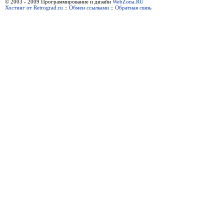
© 2003 - 2009 Программирование и дизайн
WebZona.RU
Хостинг от Retrograd.ru
::
Обмен ссылками
::
Обратная связь