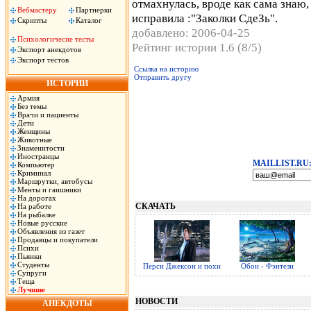
отмахнулась, вроде как сама знаю
Вебмастеру
Партнерки
исправила :"Заколки СдеЗь".
Скрипты
Каталог
добавлено: 2006-04-25
Психологичесие тесты
Рейтинг истории 1.6 (8/5)
Экспорт анекдотов
Экспорт тестов
Ссылка на историю
Отправить другу
ИСТОРИИ
Армия
Без темы
Врачи и пациенты
Дети
Женщины
Животные
Знаменитости
Иностранцы
MAILLIST.RU
Компьютер
Криминал
Маршрутки, автобусы
Менты и гаишники
На дорогах
СКАЧАТЬ
На работе
На рыбалке
Новые русские
Объявления из газет
Продавцы и покупатели
Психи
Пьянки
Студенты
Перси Джексон и похи
Обои - Фэнтези
Супруги
Теща
Лучшие
НОВОСТИ
АНЕКДОТЫ