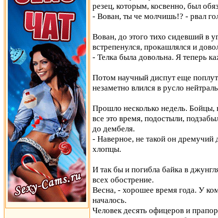
резец, которым, косвенно, был обя
- Вован, ты че молчишь!? - рвал го
Вован, до этого тихо сидевший в у
встрепенулся, прокашлялся и дово
- Телка была довольна. Я теперь к
Потом научный диспут еще поплут
незаметно влился в русло нейтрал
Прошло несколько недель. Бойцы, 
все это время, подостыли, подзабыл
до дембеля.
- Наверное, не такой он дремучий д
хлопцы.
И так бы и погибла байка в джунгл
всех обострение.
Весна, - хорошее время года. У к
началось.
Человек десять офицеров и прапор