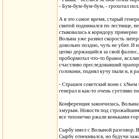
- Бум-бум-бум-бум, - грохотал пол
А в это самое время, старый гене
свитой поднимался по лестнице, н
стыковалась к коридору примерно п
Волына уже развил скорость литер
довольно поздно, чуть не убит. И 
цепко держащийся за свой фаллос,
пробормотал что-то бравое, всхли
счастливо преследовавший прапор
головами, поднял кучу пыли и, в р
- Страшен советский воин с х№ем 
генерал и как-то очень суетливо п
Конференция закончилась, Волына 
хмурым. Новости под строжайшим 
все тихонечко ржали коньками-го
Сырбу имел с Волыной разговор. Во
Сырбу отнекивался, но будучи зажа