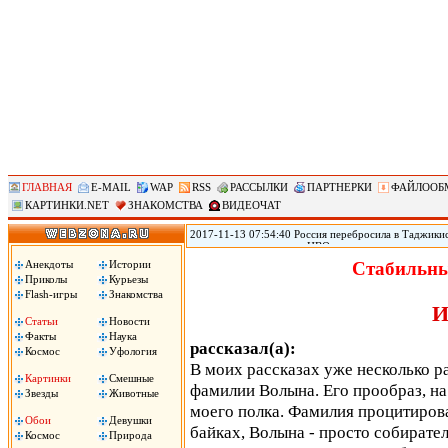
ГЛАВНАЯ
E-MAIL
WAP
RSS
РАССЫЛКИ
ПАРТНЕРКИ
ФАЙЛООБ
КАРТИНКИ.NET
ЗНАКОМСТВА
ВИДЕОЧАТ
2017-11-13 07:54:40 Россия перебросила в Таджикис
самолетов и вертолетов ЦВО на антитеррористическ
Таджикистан, сообщил помощник командующего вой
Анекдоты
Истории
Стабильны
вертолетов Центрального военного округа переброш
Приколы
Курьезы
в совместных учениях по антитеррору, в которых пр
Flash-игры
Знакомства
цитирует РИА «Новости» Рощупкина.
И
Статьи
Новости
Факты
Наука
рассказал(а):
Космос
Уфология
В моих рассказах уже несколько р
Картинки
Смешные
фамилии Волына. Его прообраз, на
Звезды
Животные
моего полка. Фамилия процитирова
Обои
Девушки
байках, Волына - просто собират
Космос
Природа