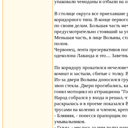
упаковали чемоданы и отбыли на
В столице округа все приехавшие 
коридорного типа. В конце первог
по своим делам. Большая часть меч
предусмотрительно стоявший за у
Меньшая часть, в лице Волыны, ст
полом.
Червонец, лента презервативов по
одеколона Лаванда и это.... Завет
По коридору прокатился нечелове
комнат и застыли, сбитые с толку.
Из-за двери Волыны доносился гру
звон стекла. Двери прогибались, к
гонял мотоцикл из аттракциона "Го
Народ собрался у входа и решал, чт
раскрылась и в проеме показался 
трусами на коленях и членом, креп
- Бляяяяя, - понесся прапорщик п
умывальников.
- Гыыы, - неслась за ним толпа нар