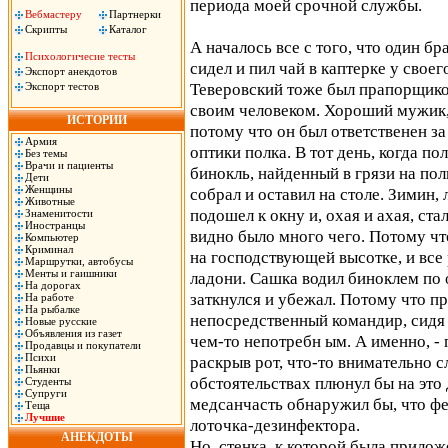
периода моей срочной службы.
Вебмастеру
Партнерки
Скрипты
Каталог
А началось все с того, что один б
Психологичесие тесты
сидел и пил чай в каптерке у сво
Экспорт анекдотов
Теверовский тоже был прапорщиком,
Экспорт тестов
своим человеком. Хороший мужик,
ИСТОРИИ
потому что он был ответственен з
Армия
оптики полка. В тот день, когда п
Без темы
Врачи и пациенты
бинокль, найденный в грязи на пол
Дети
Женщины
собрал и оставил на столе. Зимин,
Животные
подошел к окну и, охая и ахая, ста
Знаменитости
Иностранцы
видно было много чего. Потому чт
Компьютер
Криминал
на господствующей высотке, и все
Маршрутки, автобусы
Менты и гаишники
ладони. Сашка водил биноклем по 
На дорогах
заткнулся и убежал. Потому что п
На работе
На рыбалке
непосредственный командир, сидя
Новые русские
Объявления из газет
чем-то непотребн ым. А именно, - 
Продавцы и покупатели
Психи
раскрыв рот, что-то внимательно 
Пьянки
обстоятельствах плюнул бы на это 
Студенты
Супруги
медсанчасть обнаружил бы, что фе
Теща
Лучшие
лоточка-дезинфектора.
АНЕКДОТЫ
Но, стенка, к которой была прило