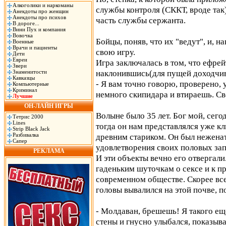
Алкоголики и наркоманы
службы контроля (СККТ, вроде так)
Анекдоты про женщин
Анекдоты про психов
часть службы сержанта.
В дороге...
Вини Пух и компания
Вовочка
Бойцы, поняв, что их "ведут", и, н
Военные
Врачи и пациенты
свою игру.
Дети
Евреи
Игра заключалась в том, что ефрей
Звери
наклонившись(для пущей доходчив
Знаменитости
Кавказцы
- Я вам точно говорю, проверено, 
Компьютерные
Криминал
немного скипидара и втираешь. Све
Лучшие
ОН-ЛАЙН ИГРЫ
Волыне было 35 лет. Бог мой, сегод
Тетрис 2000
Lines
тогда он нам представлялся уже к
Strip Black Jack
Разбивалка
древним стариком. Он был неженат
Сапер
удовлетворения своих половых зап
РЕКЛАМА
И эти объекты вечно его отвергали
гаденьким шуточкам о сексе и к 
современном обществе. Скорее все
головы вывалился на этой почве, 
- Молдаван, брешешь! Я такого еще
стены и гнусно улыбался, показы