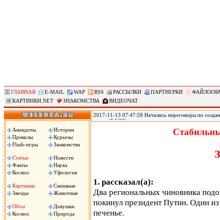
ГЛАВНАЯ
E-MAIL
WAP
RSS
РАССЫЛКИ
ПАРТНЕРКИ
ФАЙЛООБ
КАРТИНКИ.NET
ЗНАКОМСТВА
ВИДЕОЧАТ
2017-11-13 07:47:59 Начались переговоры по созд
союза (ЕАЭС) заинтересованы в максимально широк
(АСЕАН), два объединения уже ведут переговоры о 
Анекдоты
Истории
Стабильны
России Дмитрий Медведев. «Мы обсуждаем зону св
Приколы
Курьезы
Медведев на деловом и инвестиционном саммите АС
Flash-игры
Знакомства
Статьи
Новости
Факты
Наука
Космос
Уфология
1. рассказал(а):
Картинки
Смешные
Два региональных чиновника подош
Звезды
Животные
покинул президент Путин. Один из
Обои
Девушки
печенье.
Космос
Природа