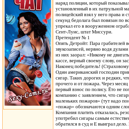
наряд полиции, который показыва
установленный в их патрульной ма
полицейский взял у него права и с
секунд бедолага был повязан по в
упрекал его в вооруженном ограбл
Сент-Луис, штат Миссури.
Претендент № 1
Опять Детройт: Пара грабителей в
звукозаписей, нервно водя дулами
из них заорал: «Никому не двигать
кассе, верный своему слову, он за
Наконец победитель! (Страховому
Один американский господин прик
сигар. Таких дорогих и редких, чт
прочего и от пожара. Через месяц
первый взнос по полису. Ёто не п
компанию с заявлением, что сигар
маленьких пожаров» (тут надо пон
«пожар» обозначаются одним слово
Компания платить отказалась, резо
употребил сигары самым естестве
обратился в суд и Е выиграл дело