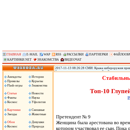
ГЛАВНАЯ
E-MAIL
WAP
RSS
РАССЫЛКИ
ПАРТНЕРКИ
ФАЙЛООБ
КАРТИНКИ.NET
ЗНАКОМСТВА
ВИДЕОЧАТ
2017-11-13 08:26:28 СМИ: Кража кибероружия прив
безопасности переживает крупнейший кризис из-за т
использовавшихся АНБ для проникновения в устройст
Анекдоты
Истории
Стабильны
Shadow Brokers опубликовала программный код ряда
Приколы
Курьезы
создания вирусов, принесших большой ущерб по всем
Flash-игры
Знакомства
Топ-10 Глупе
Статьи
Новости
В
Факты
Наука
Космос
Уфология
Картинки
Смешные
Звезды
Животные
Претендент № 9
Женщина была арестована во время
Обои
Девушки
Космос
Природа
котором участвовал ее сын. Пока о