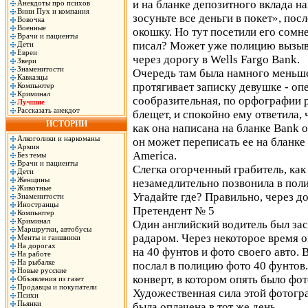
и на бланке депозитного вклада на
Анекдоты про психов
Вини Пух и компания
зосуньте все деньги в покет», пос
Вовочка
Военные
окошку. Но тут посетили его сомнен
Врачи и пациенты
писал? Может уже полицию вызыва
Дети
Евреи
через дорогу в Wells Fargo Bank.
Звери
Знаменитости
Очередь там была намного меньше,
Кавказцы
протягивает записку девушке - оп
Компьютер
Криминал
сообразительная, по орфографии р
Лучшие
Рассказать анекдот
блещет, и спокойно ему ответила, 
ИСТОРИИ
как она написана на бланке Bank o
Алкоголики и наркоманы
он может переписать ее на бланке 
Армия
America.
Без темы
Врачи и пациенты
Слегка огорченный грабитель, как 
Дети
Женщины
незамедлительно позвонила в поли
Животные
Угадайте где? Правильно, через д
Знаменитости
Иностранцы
Претендент № 5
Компьютер
Криминал
Один английский водитель был за
Маршрутки, автобусы
радаром. Через некоторое время 
Менты и гаишники
На дорогах
на 40 фунтов и фото своего авто. 
На работе
На рыбалке
послал в полицию фото 40 фунтов.
Новые русские
конверт, в котором опять было фот
Объявления из газет
Продавцы и покупатели
Художественная сила этой фотогра
Психи
Пьянки
была оплачена в тот же день.