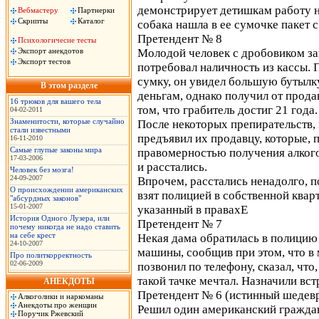
демонстрирует детишкам работу н
Вебмастеру
Партнерки
Скрипты
Каталог
собака нашла в ее сумочке пакет с
Претендент № 8
Психологичесие тесты
Экспорт анекдотов
Молодой человек с дробовиком за
Экспорт тестов
потребовал наличность из кассы. 
сумку, он увидел большую бутылку
В этом разделе
деньгам, однако получил от прода
16 трюков для вашего тела
том, что грабитель достиг 21 года.
04-02-2011
Знаменитости, которые случайно
После некоторых препирательств, 
стали известными
предъявил их продавцу, которые, 
16-11-2010
Самые глупые законы мира
правомерностью получения алкогол
17-03-2006
и расстались.
Человек без мозга!
24-09-2007
Впрочем, расстались ненадолго, п
О происхождении американских
взят полицией в собственной квар
"абсурдных законов"
15-01-2007
указанный в правахЕ
История Одного Лузера, или
Претендент № 7
почему никогда не надо ставить
на себе крест
Некая дама обратилась в полицию 
24-10-2007
машины, сообщив при этом, что в
Про политкорректность
02-06-2009
позвонил по телефону, сказал, что,
такой тачке мечтал. Назначили вст
АНЕКДОТЫ
Претендент № 6 (истинный шедевр
Алкоголики и наркоманы
Анекдоты про женщин
Решил один американский граждан
Поручик Ржевский