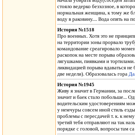
начала убирать воду(соседей зата
стояло ведерко безхозное, в котор
нормальная женщина, к тому же б
воду в раковину.... Вода опять на п
История №1518
Про военных. Хотя это не принципи
на территории зоны прорвало трубу
командование среагировало момент
раскопок на месте порыва образо
лягушками, пиявками и тортилами
ликвидацией порыва вдаваться не б
две недели). Образовалась гора
Да
История №1945
Живу я значит в Германии, за пос
значит и баек стало побольше... О
водительским удостоверениям можно
у немчуры совсем иной стиль езд
проблемы с пересдачей т. к. к нему
третий тебя отправляют на так наз
порядке с головой, вопросы там с