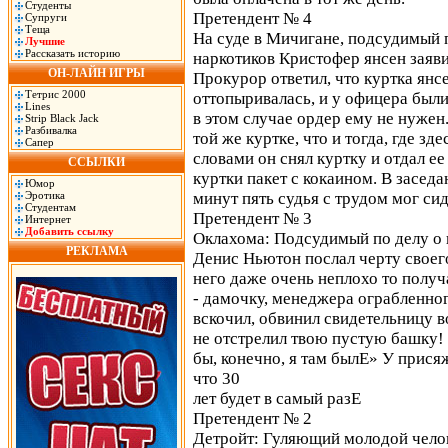
Студенты
Претендент № 4
Супруги
Теща
На суде в Мичигане, подсудимый 
Лучшие
Рассказать историю
наркотиков Кристофер янсен заяви
ОН-ЛАЙН ИГРЫ
Прокурор ответил, что куртка янс
Тетрис 2000
оттопыривалась, и у офицера были 
Lines
в этом случае ордер ему не нужен.
Strip Black Jack
Разбивалка
той же куртке, что и тогда, где зд
Сапер
словами он снял куртку и отдал ее
ССЫЛКИ
куртки пакет с кокаином. В засед
Юмор
Эротика
минут пять судья с трудом мог сид
Студентам
Претендент № 3
Интернет
Добавить ссылку
Оклахома: Подсудимый по делу о
РЕКЛАМА
Денис Ньютон послал черту своего
него даже очень неплохо то получ
- дамочку, менеджера ограбленног
вскочил, обвинил свидетельницу во
не отстрелил твою пустую башку! 
бы, конечно, я там былЕ» У прися
что 30
лет будет в самый разЕ
Претендент № 2
Детройт: Гуляющий молодой чело