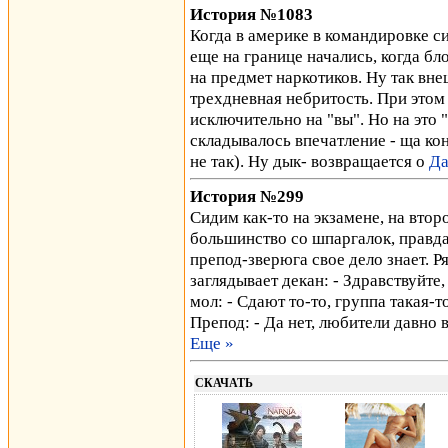
История №1083
Когда в америке в командировке си
еще на границе начались, когда бл
на предмет наркотиков. Ну так вне
трехдневная небритость. При этом
исключительно на "вы". Но на это
складывалось впечатление - ща ко
не так). Ну дык- возвращается о
Да
История №299
Сидим как-то на экзамене, на второ
большинство со шпаргалок, правда
препод-зверюга свое дело знает. Р
заглядывает декан: - Здравствуйте,
мол: - Сдают то-то, группа такая-
Препод: - Да нет, любители давно 
Еще »
СКАЧАТЬ