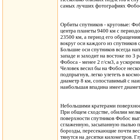
самых лучших фотографиях Фобоса
Орбиты спутников - круговые: Фо
центра планеты 9400 км с периодо
23500 км, а период его обращения
вокруг оси каждого из спутников
Большие оси спутников всегда нап
западе и заходит на востоке по 3 
Фобоса - менее 2 г/см3, а ускорен
Человек весил бы на Фобосе неско
подпрыгнув, легко улететь в косм
диаметр 8 км, сопоставимый с на
наибольшая впадина имеет диамет
Небольшими кратерами поверхност
При общем сходстве, обилии мелк
поверхности спутников Фобос выг
сглаженную, засыпанную пылью п
борозды, пересекающие почти вес
тянутся на десятки километров. Гл