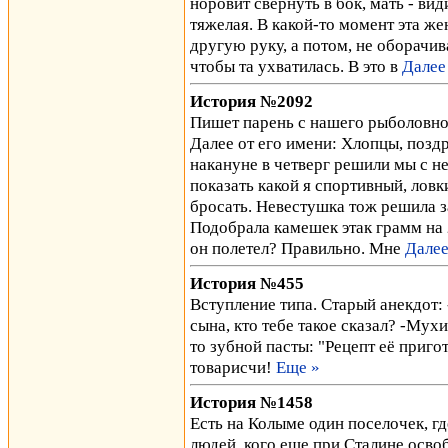
норовит свернуть в бок, мать - ви
тяжелая. В какой-то момент эта же
другую руку, а потом, не оборачив
чтобы та ухватилась. В это в
Далее
История №2092
Пишет парень с нашего рыболовног
Далее от его имени: Хлопцы, поздр
накануне в четверг решили мы с не
показать какой я спортивный, ловк
бросать. Невестушка тож решила з
Подобрала камешек этак грамм на 2
он полетел? Правильно. Мне
Далее
История №455
Вступление типа. Старый анекдот: 
сына, кто тебе такое сказал? -Мухи
то зубной пасты: "Рецепт её приго
товарисчи!
Еще »
История №1458
Есть на Колыме один поселочек, гд
людей, кого еще при Сталине осво