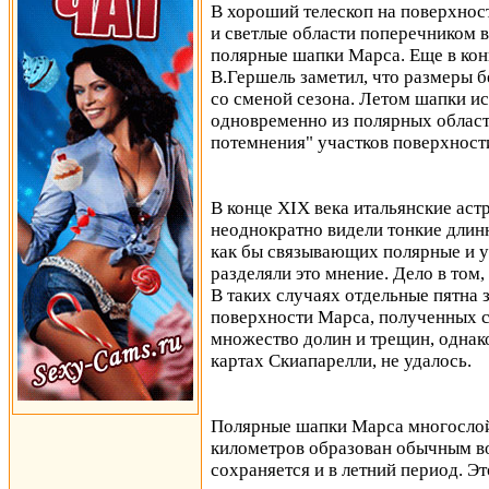
В хороший телескоп на поверхно
и светлые области поперечником 
полярные шапки Марса. Еще в кон
В.Гершель заметил, что размеры 
со сменой сезона. Летом шапки и
одновременно из полярных област
потемнения" участков поверхност
В конце XIX века итальянские ас
неоднократно видели тонкие длин
как бы связывающих полярные и у
разделяли это мнение. Дело в том,
В таких случаях отдельные пятна
поверхности Марса, полученных 
множество долин и трещин, однако
картах Скиапарелли, не удалось.
Полярные шапки Марса многослой
километров образован обычным в
сохраняется и в летний период. 