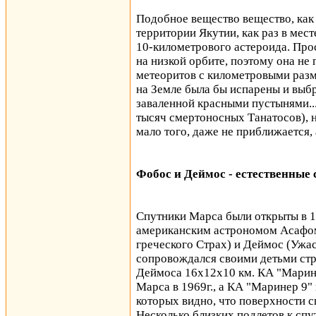
Подобное вещество вещество, как 
территории Якутии, как раз в мест
10-километрового астероида. Прос
на низкой орбите, поэтому она 
метеоритов с километровыми разм
на Земле была бы испарены и выбр
заваленной красными пустынями... 
тысяч смертоносных Танатосов), н
мало того, даже не приближается, 
Фобос и Деймос - естественные
Спутники Марса были открыты в 1
американским астрономом Асафом 
греческого Страх) и Деймос (Ужас
сопровождался своими детьми стр
Деймоса 16х12х10 км. КА "Марин
Марса в 1969г., а КА "Маринер 9"
которых видно, что поверхности 
Несколько близких подлетов к сп