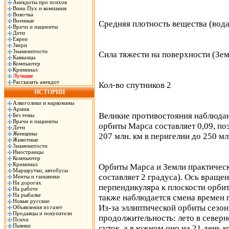
Анекдоты про психов
Вини Пух и компания
Вовочка
Военные
Средняя плотность вещества (вода
Врачи и пациенты
Дети
Евреи
Звери
Знаменитости
Сила тяжести на поверхности (Зем
Кавказцы
Компьютер
Криминал
Лучшие
Рассказать анекдот
Кол-во спутников 2
ИСТОРИИ
Алкоголики и наркоманы
Армия
Великие противостояния наблюдаю
Без темы
Врачи и пациенты
орбиты Марса составляет 0,09, по
Дети
Женщины
207 млн. км в перигелии до 250 мл
Животные
Знаменитости
Иностранцы
Компьютер
Криминал
Орбиты Марса и Земли практическ
Маршрутки, автобусы
составляет 2 градуса). Ось вращен
Менты и гаишники
На дорогах
перпендикуляра к плоскости орби
На работе
На рыбалке
также наблюдается смена времен г
Новые русские
Из-за эллиптической орбиты сез
Объявления из газет
Продавцы и покупатели
продолжительность: лето в север
Психи
Пьянки
суток, а в южном оно на 21 день к