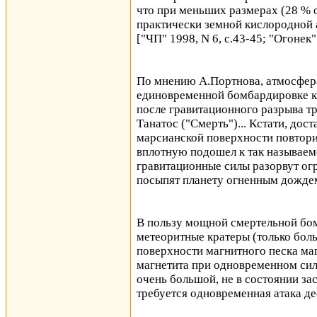
что при меньших размерах (28 % 
практически земной кислородной 
["ЧП" 1998, N 6, с.43-45; "Огонек"
По мнению А.Портнова, атмосфера
единовременной бомбардировке к
после гравитационного разрыва тр
Танатос ("Смерть")... Кстати, до
марсианской поверхности повтори
вплотную подошел к так называем
гравитационные силы разорвут ог
посыпят планету огненным дождем
В пользу мощной смертельной бом
метеоритные кратеры (только боль
поверхности магнитного песка маг
магнетита при одновременном си
очень большой, не в состоянии за
требуется одновременная атака де