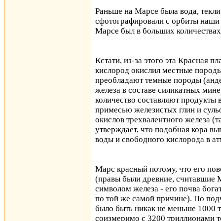
Раньше на Марсе была вода, текл
сфотографировали с орбиты наши 
Марсе был в больших количествах
Кстати, из-за этого эта Красная п
кислород окислил местные породы
преобладают темные породы (анде
железа в составе силикатных мине
количество составляют продукты 
примесью железистых глин и суль
окислов трехвалентного железа (
утверждает, что подобная кора вы
воды и свободного кислорода в а
Марс красный потому, что его по
(правы были древние, считавшие 
символом железа - его почва бога
по той же самой причине). По по
было быть никак не меньше 1000 т
соизмеримо с 3200 триллионами то