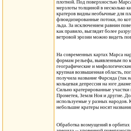
плотной. Под поверхностью Марса
мерзлоты толщиной в несколько ки
кратеров видны необычные для пл
флюидизированные потоки, по ко
льда. За исключением равнин пов
как правило, выглядят более раз
ветровой эрозии можно видеть по
На современных картах Марса на
формам рельефа, выявленным по 
географические и мифологические
крупная возвышенная область, по
получила название Фарсида (так н
кольцевая депрессия на юге диаме
Сильно кратерированные участки 
Прометея, Земля Ноя и другие. Д
используемые у разных народов. К
небольшие кратеры носят названи
Обработка возмущений в орбитах 
ареоида -- уровенной поверхности