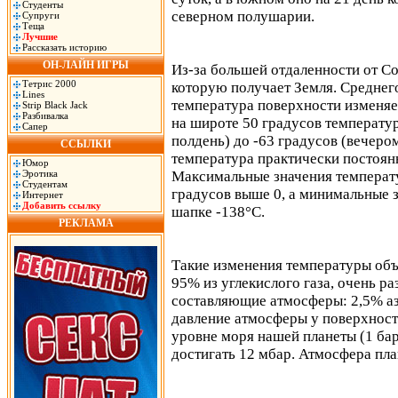
Студенты
северном полушарии.
Супруги
Теща
Лучшие
Рассказать историю
ОН-ЛАЙН ИГРЫ
Из-за большей отдаленности от С
Тетрис 2000
которую получает Земля. Среднего
Lines
температура поверхности изменя
Strip Black Jack
Разбивалка
на широте 50 градусов температур
Сапер
полдень) до -63 градусов (вечеро
ССЫЛКИ
температура практически постоянна
Юмор
Эротика
Максимальные значения температ
Студентам
градусов выше 0, а минимальные 
Интернет
Добавить ссылку
шапке -138°С.
РЕКЛАМА
Такие изменения температуры объ
95% из углекислого газа, очень р
составляющие атмосферы: 2,5% азо
давление атмосферы у поверхности
уровне моря нашей планеты (1 ба
достигать 12 мбар. Атмосфера пла