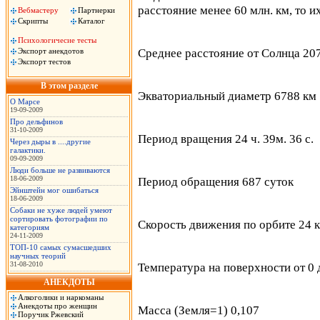
расстояние менее 60 млн. км, то 
Вебмастеру
Партнерки
Скрипты
Каталог
Психологичесие тесты
Экспорт анекдотов
Среднее расстояние от Солнца 20
Экспорт тестов
В этом разделе
Экваториальный диаметр 6788 км
О Марсе
19-09-2009
Про дельфинов
31-10-2009
Период вращения 24 ч. 39м. 36 с.
Через дыры в ....другие
галактики.
09-09-2009
Люди больше не развиваются
18-06-2009
Период обращения 687 суток
Эйнштейн мог ошибаться
18-06-2009
Собаки не хуже людей умеют
сортировать фотографии по
Скорость движения по орбите 24 
категориям
24-11-2009
ТОП-10 самых сумасшедших
научных теорий
31-08-2010
Температура на поверхности от 0 
АНЕКДОТЫ
Алкоголики и наркоманы
Анекдоты про женщин
Масса (Земля=1) 0,107
Поручик Ржевский