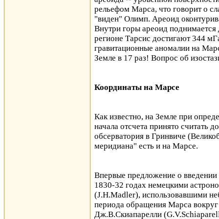
рельефом Марса, что говорит о с
"виден" Олимп. Ареоид оконтурива
Внутри горы ареоид поднимается 
регионе Тарсис достигают 344 мГа
гравитационные аномалии на Марс
Земле в 17 раз! Вопрос об изоста
Координаты на Марсе
Как известно, на Земле при опред
начала отсчета принято считать д
обсерватория в Гринвиче (Великоб
меридиана" есть и на Марсе.
Впервые предложение о введении 
1830-32 годах немецкими астрон
(J.H.Madler), использовавшими не
периода обращения Марса вокруг 
Дж.В.Скиапарелли (G.V.Schiaparell