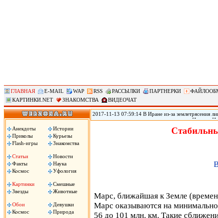
ГЛАВНАЯ
E-MAIL
WAP
RSS
РАССЫЛКИ
ПАРТНЕРКИ
ФАЙЛООБ
КАРТИНКИ.NET
ЗНАКОМСТВА
ВИДЕОЧАТ
2017-11-13 07:59:14 В Иране из-за землетрясения лиш
произошедшего в воскресенье на границе Ирана с Ир
временном жилье, сообщил источник в иранском Кра
Анекдоты
Истории
Стабильны
вырасти, передает РИА «Новости».
Приколы
Курьезы
Flash-игры
Знакомства
Статьи
Новости
В
Факты
Наука
Космос
Уфология
Картинки
Смешные
Звезды
Животные
Марс, ближайшая к Земле (времен
Марс оказываются на минимальном
Обои
Девушки
Космос
Природа
56 до 101 млн. км. Такие сближен