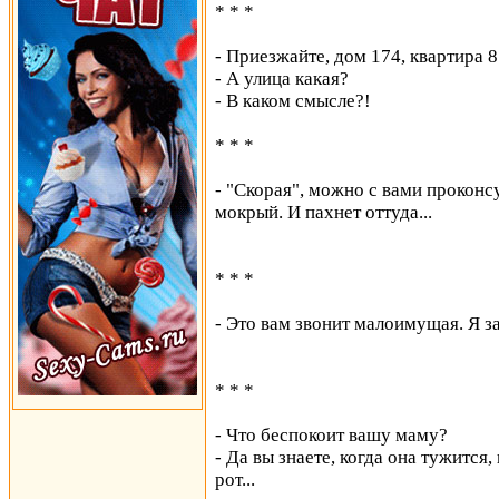
* * *
- Приезжайте, дом 174, квартира 8
- А улица какая?
- В каком смысле?!
* * *
- "Скорая", можно с вами проконсу
мокрый. И пахнет оттуда...
* * *
- Это вам звонит малоимущая. Я за
* * *
- Что беспокоит вашу маму?
- Да вы знаете, когда она тужится,
рот...