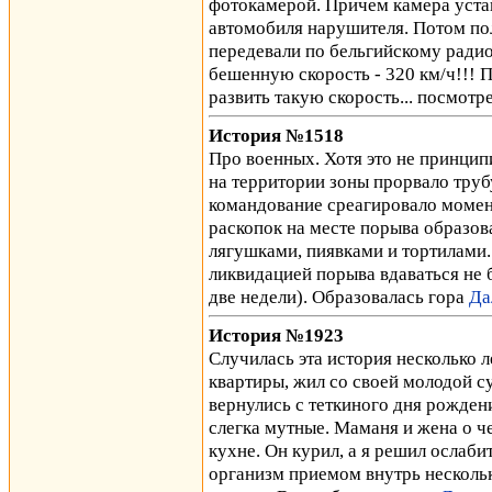
фотокамерой. Причем камера уста
автомобиля нарушителя. Потом по
передевали по бельгийскому радио
бешенную скорость - 320 км/ч!!! 
развить такую скорость... посмотре
История №1518
Про военных. Хотя это не принципи
на территории зоны прорвало трубу
командование среагировало момент
раскопок на месте порыва образо
лягушками, пиявками и тортилами
ликвидацией порыва вдаваться не б
две недели). Образовалась гора
Да
История №1923
Случилась эта история несколько л
квартиры, жил со своей молодой с
вернулись с теткиного дня рождени
слегка мутные. Маманя и жена о че
кухне. Он курил, а я решил ослаби
организм приемом внутрь нескольк