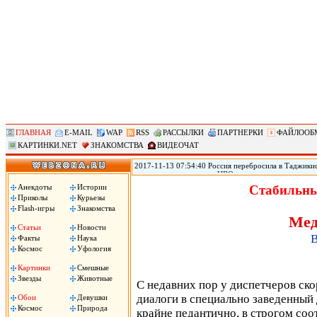
ГЛАВНАЯ
E-MAIL
WAP
RSS
РАССЫЛКИ
ПАРТНЕРКИ
ФАЙЛООБ
КАРТИНКИ.NET
ЗНАКОМСТВА
ВИДЕОЧАТ
2017-11-13 07:54:40 Россия перебросила в Таджикис
самолетов и вертолетов ЦВО на антитеррористическ
Таджикистан, сообщил помощник командующего вой
Анекдоты
Истории
Стабильны
вертолетов Центрального военного округа переброш
Приколы
Курьезы
в совместных учениях по антитеррору, в которых пр
Flash-игры
Знакомства
цитирует РИА «Новости» Рощупкина.
Мед
Статьи
Новости
В
Факты
Наука
Космос
Уфология
Картинки
Смешные
Звезды
Животные
С недавних пор у диспетчеров ск
диалоги в специально заведенный 
Обои
Девушки
Космос
Природа
крайне педантично, в строгом соо