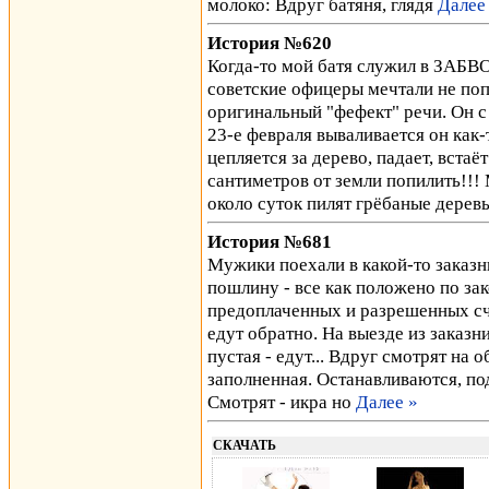
молоко: Вдруг батяня, глядя
Далее
История №620
Когда-то мой батя служил в ЗАБВО
советские офицеры мечтали не поп
оригинальный "фефект" речи. Он с 
23-е февраля вываливается он как-
цепляется за дерево, падает, встаёт
сантиметров от земли попилить!!!
около суток пилят грёбаные дерев
История №681
Мужики поехали в какой-то заказни
пошлину - все как положено по за
предоплаченных и разрешенных сч
едут обратно. На выезде из заказн
пустая - едут... Вдруг смотрят на 
заполненная. Останавливаются, подх
Смотрят - икра но
Далее »
СКАЧАТЬ