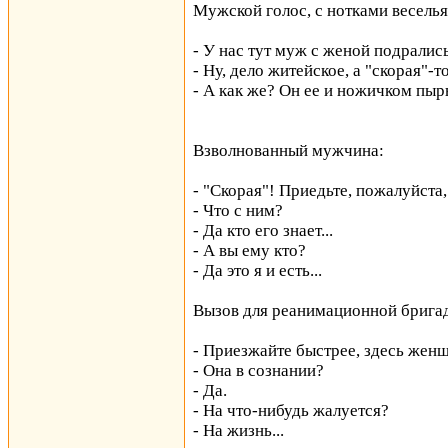
Мужской голос, с нотками веселья
- У нас тут муж с женой подралис
- Ну, дело житейское, а "скорая"-т
- А как же? Он ее и ножичком пырн
Взволнованный мужчина:
- "Скорая"! Приедьте, пожалуйста,
- Что с ним?
- Да кто его знает...
- А вы ему кто?
- Да это я и есть...
Вызов для реанимационной бригад
- Приезжайте быстрее, здесь женщ
- Она в сознании?
- Да.
- На что-нибудь жалуется?
- На жизнь...