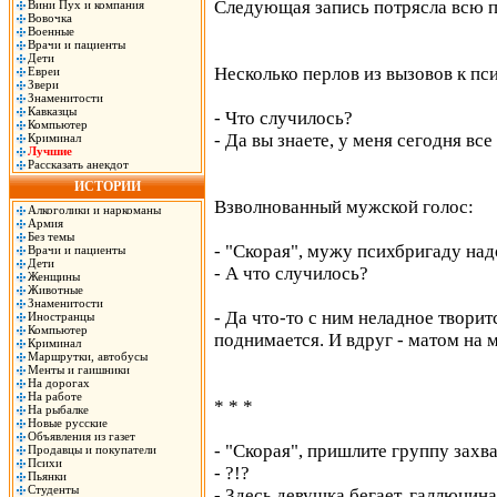
Следующая запись потрясла всю 
Вини Пух и компания
Вовочка
Военные
Врачи и пациенты
Дети
Несколько перлов из вызовов к п
Евреи
Звери
Знаменитости
Кавказцы
- Что случилось?
Компьютер
- Да вы знаете, у меня сегодня все 
Криминал
Лучшие
Рассказать анекдот
ИСТОРИИ
Взволнованный мужской голос:
Алкоголики и наркоманы
Армия
Без темы
- "Скорая", мужу психбригаду над
Врачи и пациенты
Дети
- А что случилось?
Женщины
Животные
Знаменитости
- Да что-то с ним неладное творит
Иностранцы
Компьютер
поднимается. И вдруг - матом на 
Криминал
Маршрутки, автобусы
Менты и гаишники
На дорогах
На работе
* * *
На рыбалке
Новые русские
Объявления из газет
- "Скорая", пришлите группу захва
Продавцы и покупатели
Психи
- ?!?
Пьянки
Студенты
- Здесь девушка бегает, галлюцина