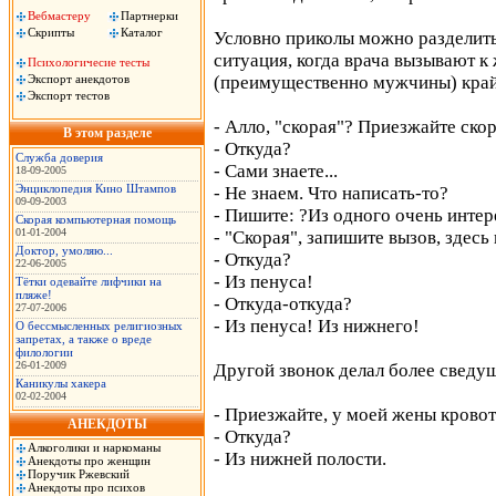
Вебмастеру
Партнерки
Скрипты
Каталог
Условно приколы можно разделить 
ситуация, когда врача вызывают 
Психологичесие тесты
Экспорт анекдотов
(преимущественно мужчины) крайн
Экспорт тестов
- Алло, "скорая"? Приезжайте скор
В этом разделе
- Откуда?
Служба доверия
- Сами знаете...
18-09-2005
Энциклопедия Кино Штампов
- Не знаем. Что написать-то?
09-09-2003
- Пишите: ?Из одного очень интер
Скорая компьютерная помощь
01-01-2004
- "Скорая", запишите вызов, здесь
Доктор, умоляю...
- Откуда?
22-06-2005
- Из пенуса!
Тётки одевайте лифчики на
пляже!
- Откуда-откуда?
27-07-2006
- Из пенуса! Из нижнего!
О бессмысленных религиозных
запретах, а также о вреде
филологии
26-01-2009
Другой звонок делал более сведу
Каникулы хакера
02-02-2004
- Приезжайте, у моей жены кровот
АНЕКДОТЫ
- Откуда?
Алкоголики и наркоманы
- Из нижней полости.
Анекдоты про женщин
Поручик Ржевский
Анекдоты про психов