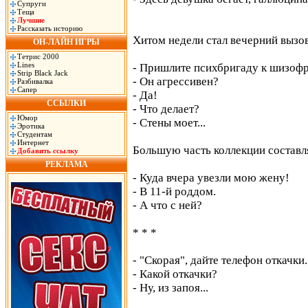
Супруги
Теща
Лучшие
Рассказать историю
Хитом недели стал вечерний вызо
ОН-ЛАЙН ИГРЫ
Тетрис 2000
Lines
- Пришлите психбригаду к шизофр
Strip Black Jack
- Он агрессивен?
Разбивалка
Сапер
- Да!
ССЫЛКИ
- Что делает?
Юмор
- Стены моет...
Эротика
Студентам
Интернет
Большую часть коллекции состав
Добавить ссылку
РЕКЛАМА
- Куда вчера увезли мою жену!
- В 11-й роддом.
- А что с ней?
* * *
- "Скорая", дайте телефон откачки.
- Какой откачки?
- Ну, из запоя...