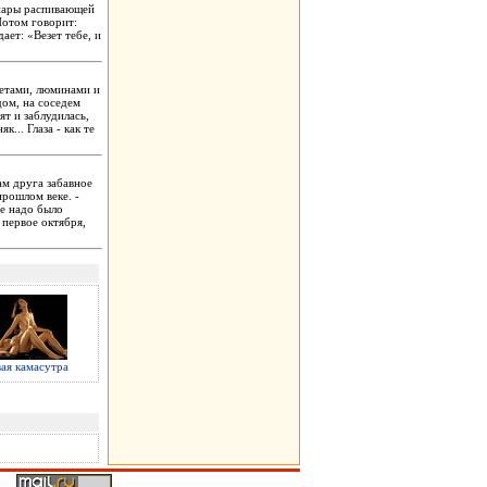
 пары распивающей
 Потом говорит:
ает: «Везет тебе, и
летами, люминами и
дом, на соседем
т и заблудилась,
... Глаза - как те
зам друга забавное
прошлом веке. -
ее надо было
 первое октября,
ая камасутра