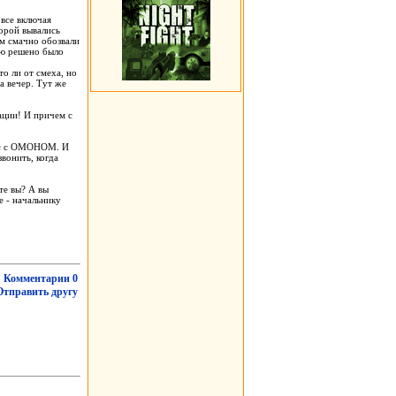
 все включая
орой вывались
ом смачно обозвали
ую решено было
то ли от cмexa, нo
за вечер. Tут же
ации! И причем с
бус с ОМОНОМ. И
вонить, когда
те вы? А вы
е - начальнику
Комментарии 0
Отправить другу