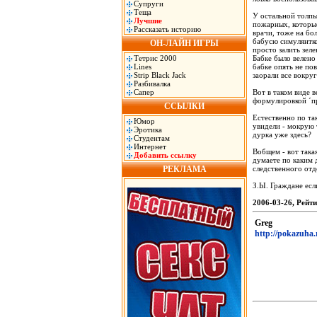
Супруги
Теща
У остальной толпы
Лучшие
пожарных, которые
Рассказать историю
врачи, тоже на бо
бабусю симулянтко
ОН-ЛАЙН ИГРЫ
просто залить зеле
Тетрис 2000
Бабке было велено 
Lines
бабке опять не пов
Strip Black Jack
заорали все вокру
Разбивалка
Сапер
Вот в таком виде 
формулировкой ´пр
ССЫЛКИ
Естественно по та
Юмор
увидели - мокрую 
Эротика
дурка уже здесь?
Студентам
Интернет
Вобщем - вот такая
Добавить ссылку
думаете по каким 
РЕКЛАМА
следственного отд
З.Ы. Граждане если
2006-03-26, Рейти
Greg
http://pokazuha