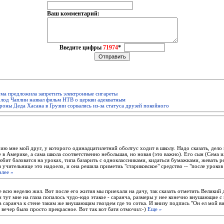
Ваш комментарий:
Введите цифры
71974
*
ма предложила запретить электронные сигареты
лод Чаплин назвал фильм НТВ о церкви адекватным
оны Деда Хасана в Грузии сорвались из-за статуса друзей покойного
рию мне мой друг, у которого одинадцатилетний оболтус ходит в школу. Надо сказать, дело
в Америке, а сама школа соответственно небольшая, но новая (это важно). Его сын (Сема 
юбит баловатся на уроках, типа базарить с одноклассниками, кидаться бумажками, жевать ре
в учительнице это надоело, и она решила приметиь "стариковское" средство -- "после уроков
алее »
е всю неделю жил. Вот после его жития мы приехали на дачу, так сказать отметить Великий
 тут мне на глаза попалось чудо-юдо этакое - саранча, размеры у нее конечно внушающие с
а саранча к стене таким же внушающим гвоздем где то сотка. И внизу подпись "Он ел мой в
 вечер было просто прекрасное. Вот так вот батя отмочил:-)
Еще »