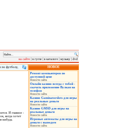
на сайте
|
в гугле
|
в каталоге
|
музыку
|
dvd
НОВОЕ
и по футболу,
елям магазина
Ремонт компьютеров по
те —
доступной цене
Новости сайта
Онлайн казино всегда с тобой -
скачать приложение Вулкан на
телефон
Новости сайта
Казино Gaminatorslots для игры
на реальные деньги
Новости сайта
Казино GMSD для игры на
реальные деньги
ится. И главное -
Новости сайта
ок, когда хочет
Игровые автоматы для игры на
ая-нибудь
деньги с выводом
Новости сайта