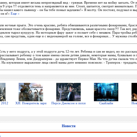
ину, которая имеет весьма неприглядный вид - грязная. Времени нет на мойку заехать. От
в 9 утра !!! отделяется тень и направляется ко мне. Стоит, шатается, смотрит внимательно.
 бы нашел какого пьяницу - он бы тебе помыл задешево!» Я молчу. Он постоял, подумал и выд
т он я!»
Еще »
ли ночные прыги. Это очень красиво, ребята обвешиваются различными фонариками, брас
земления тоже обозначивается фонарями. Представляешь, какая красота снизу?!! Так вот, ря
иклом тырил кукурузу. На мотоцикле фару зажег и ползает себе с мешком. Пара-тройка ребя
а, сам представь, один еще и с видеокамерой на голове, все в фонариках... У мужика столбняк
Есть у него подруга, а у этой подруги дочь 12-ти лет. Ребенка я сам не видел, но по расска
 рассказывает ребенку о том какие имена своим детям давали, некоторые мамы, буквально в 
 Владимир Ленин, или Даздраперма - да здравствует Первое Мая. На что дочка сказала что 
. На изумленное выражение лица своей мамы дите невинно пояснило: - Триперок - тридцать
 2012
ХН: Покоритель зари
Перси Джексон и похи
Скайлайн
Нов
Новости