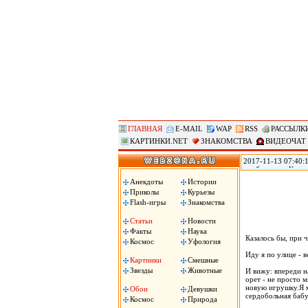
ГЛАВНАЯ
E-MAIL
WAP
RSS
РАССЫЛК
КАРТИНКИ.NET
ЗНАКОМСТВА
ВИДЕОЧАТ
2017-11-13 07:40:
прибывшие в Копен
женского белья Vic
Анекдоты
Истории
футболисты. .
Приколы
Курьезы
Flash-игры
Знакомства
Статьи
Новости
Факты
Наука
Казалось бы, при ч
Космос
Уфология
Иду я по улице - 
Картинки
Смешные
Звезды
Животные
И вижу: впереди на
орет - не просто 
новую игрушку.Я м
Обои
Девушки
сердобольная бабу
Космос
Природа