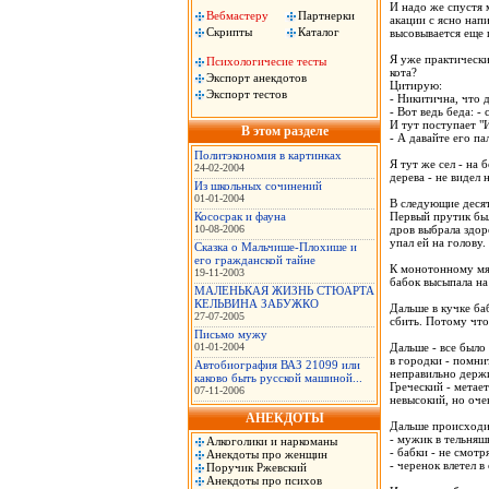
И надо же спустя 
Вебмастеру
Партнерки
акации с ясно нап
Скрипты
Каталог
высовывается еще
Я уже практически
Психологичесие тесты
кота?
Экспорт анекдотов
Цитирую:
Экспорт тестов
- Никитична, что д
- Вот ведь беда: -
И тут поступает "
В этом разделе
- А давайте его п
Политэкономия в картинках
Я тут же сел - на
24-02-2004
дерева - не видел 
Из школьных сочинений
01-01-2004
В следующие десят
Кососрак и фауна
Первый прутик был
10-08-2006
дров выбрала здор
упал ей на голову.
Сказка о Мальчише-Плохише и
его гражданской тайне
К монотонному мя
19-11-2003
бабок высыпала на
МАЛЕНЬКАЯ ЖИЗНЬ СТЮАРТА
КЕЛЬВИНА ЗАБУЖКО
Дальше в кучке баб
27-07-2005
сбить. Потому что 
Письмо мужу
01-01-2004
Дальше - все было
в городки - помни
Автобиография ВАЗ 21099 или
неправильно держит
каково быть русской машиной...
Греческий - метает
07-11-2006
невысокий, но оче
АНЕКДОТЫ
Дальше происходит
- мужик в тельняшк
Алкоголики и наркоманы
- бабки - не смот
Анекдоты про женщин
- черенок влетел в
Поручик Ржевский
Анекдоты про психов