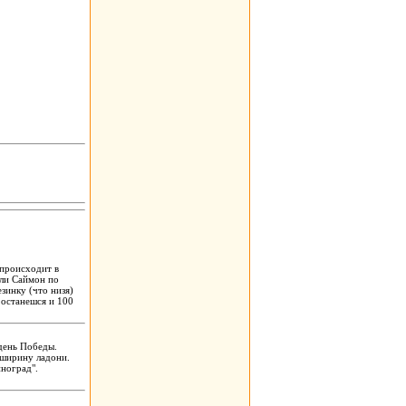
 происходит в
или Саймон по
зинку (что низя)
 останешся и 100
 день Победы.
 ширину ладони.
иноград".