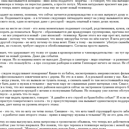
о окна высовывается женщина - явно жена поддатого ´морячка´ - и говорит, что она вытащил
левизора и теперь он перестал дымить, а просто потух. Мужик натурально краснеет как рак -
и теперь никто никуда не идет пока ему не купят новый телевизор.
адают на измену, понимая, что сейчас начнется рукоприкладство и из них вытрясут душу и
м. Поднимается крик - и в течении следующих пятнадцати минут на улицу вызываются зять
ского полу, один из которых даже с рессорой - видать опытный в таких делах мужик.
тоже на месте не стоит - его жена моментально поднимает соседей, родственников, кумов, с
оорать да помахаться. Короче - образовывается две враждующих группировки, причина по
 - но все упирается в новый - уже японский - телевизор. Кроме этого все еще орет кот, пыт
повыше - потому что четко понимает, что внизу мясорубка точно по нём плачет. В кота регу
с другой стороны - но коту почему-то пока везет. Плюс к тому - вы помните ´убитую скамей
вяло, но голосит, требует скорую и обезболивающего. Согласна просто выпить.
знает, что удерживает эту толпу от срыва в кровопролитие и членовредительство - но тут 
икт на новый уровень. Даже два события.
т скорая. Но из машины никто не выходит. Доктора и санитары - люди опытные - и разнимат
том - это пожалуйста - а про соседские разборки в клятве Гиппократ ничего не писал. Не с
ми.
 - следом подруливают пожарники! Какая-то из бабок, насмотревшись америкосовских фильм
офессионального извлечения кота с дерева. Но это ж в кино. А в реальной жизни у нас. Как 
- когда узнали, что их вызвали не тушить пожар, а снимать какой то там несостоявшийся пи
ет быть даже и мужик в тельняхе - выучили пару не слышанных ранее матерных слов. Смысл 
я к тому, что все машины всех районов находятся сейчас на экстренном тушении второго 
н должен парится ерундой с котами и полоумными бабками. Но пожарку уже плотно обсту
ткуси - а делать что-то надо.
тот еще видать приколист, говорит: ´А давайте я его струей из брансбойта собью?´ И если м
 приступ гомерического хохота - то у присутствующих она вызывает единогласную поддерж
как, дает напор на уровень второго этажа:
 - это то, что по коту он четко попал. Смешное - то, что кота такой струищщей просто заби
 - в разбитое окно второго этажа - прямо в квартиру мужика в тельнике! Ну не его день это
стих из окна высунулась жена матросика и громогласно объявила, что теперь все действител
 сейчас уже точно взорвался. Bсе поняли, что про черенок в телевизоре матросик с женой п
вшись ситуацией. ´Матроса´ моментально начали бить - причем и свои тоже.