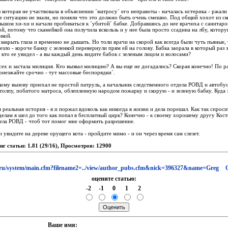
 которая не участвовала в объяснении ´матросу´ его неправоты - началась истерика - ржали
 ситуацию не знали, но поняли что это должно быть очень смешно. Под общий хохот из ск
льшом хи-хи и начали пробиваться к ´убитой´ бабке. Добравшись до нее врачиха с санитар
й, потому что скамейкой она получила вскользь и у нее была просто ссадина на лбу, котор
нкой.
закрыть глаза и временно не дышать. Но толи врачи на скорой как всегда были чуть пьяные, 
езло - короче банку с зеленкой перевернули прям ей на голову. Бабка заорала в который раз 
г кто ее увидел - а вы каждый день видите бабок с зеленым лицом и волосами?
всех и застала милиция. Кто вызвал милицию? А вы еще не догадались? Скорая конечно! По р
иезжайте срочно - тут массовые беспорядки´.
кому вызову приехал не простой патруль, а начальник следственного отдела РОВД и авто
толпу, побитого матроса, облепленную народом пожарку и скорую - и зеленую бабку. Куда з
 реальная история - я и поржал вдоволь как никогда в жизни и дела порешал. Как так спроси
делам я шел до того как попал в бесплатный цирк? Конечно - к своему хорошему другу Кост
ела РОВД - чтоб тот помог мне оформить разрешение.
 увидите на дереве орущего кота - пройдите мимо - и он через время сам слезет.
нг статьи: 1.81 (29/16), Просмотров: 12900
.ru/system/main.cfm?filename2=../view/author_pubs.cfm&nick=396327&name=Greg
оцените статью:
-2
-1
0
1
2
Ваше имя: