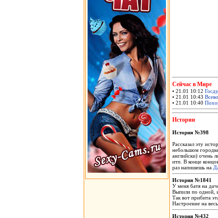
Сейчас в Мире
• 21.01 10:12
Госду
• 21.01 10:43
Всево
• 21.01 10:40
Похор
Истории
История №398
Рассказал эту исто
небольшом городке 
английски) очень л
итп. В конце концо
раз напишешь на
Д
История №1841
У меня батя на дач
Выпили по одной, и
Так вот прибита эт
Настроение на весь
История №432