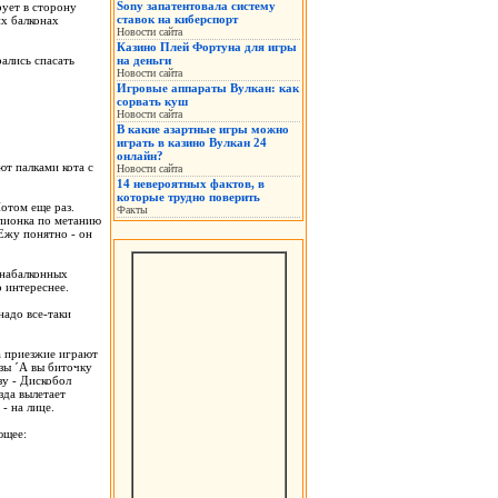
Sony запатентовала систему
рует в сторону
ставок на киберспорт
их балконах
Новости сайта
Казино Плей Фортуна для игры
ались спасать
на деньги
Новости сайта
Игровые аппараты Вулкан: как
сорвать куш
Новости сайта
В какие азартные игры можно
играть в казино Вулкан 24
онлайн?
ют палками кота с
Новости сайта
14 невероятных фактов, в
которые трудно поверить
Потом еще раз.
Факты
мпионка по метанию
Ежу понятно - он
 набалконных
о интереснее.
надо все-таки
.
а приезжие играют
азы ´А вы биточку
зу - Дискобол
зда вылетает
- на лице.
ющее: