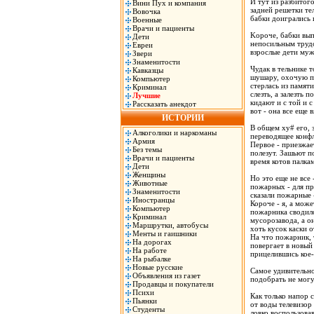
И тут из разбитог
Вини Пух и компания
задней решетки те
Вовочка
бабки доигрались 
Военные
Врачи и пациенты
Kороче, бабки вып
Дети
непосильным трудо
Евреи
взрослые дети муж
Звери
Знаменитости
Чудак в тельнике 
Кавказцы
шушару, охочую п
Компьютер
стерлась из памяти
Криминал
слезть, а залезть 
Лучшие
кидают и с той и 
Рассказать анекдот
вот - она все еще 
ИСТОРИИ
В общем xy# его, 
Алкоголики и наркоманы
переводящее конфл
Армия
Первое - приезжае
Без темы
полезут. Зашьют по
Врачи и пациенты
время котов палка
Дети
Женщины
Но это еще не все
Животные
пожарных - для пр
Знаменитости
сказали пожарные 
Иностранцы
Короче - я, а мож
Компьютер
пожарника сводилс
Криминал
мусорозавода, а о
Маршрутки, автобусы
хоть кусок каски о
Менты и гаишники
На что пожарник, 
На дорогах
повергает в новый
На работе
прицелившись кое-
На рыбалке
Новые русские
Самое удивительное
Объявления из газет
подобрать не могу
Продавцы и покупатели
Психи
Как только напор 
Пьянки
от воды телевизор
Студенты
ловко воспользова