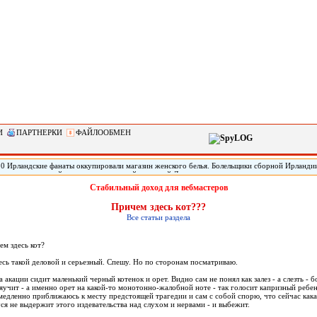
И
ПАРТНЕРКИ
ФАЙЛООБМЕН
10 Ирландские фанаты оккупировали магазин женского белья. Болельщики сборной Ирланди
гаген на стыковой матч с национальной командой Дании, устроили шумные овации посетит
toria s Secret. Ирландские фанаты приветствовали людей, выходящих из магазина, как будто 
Стабильный доход для вебмастеров
Причем здесь кот???
Все статьи раздела
ем здесь кот?
весь такой деловой и серьезный. Спешу. Но по сторонам посматриваю.
 акации сидит маленький черный котенок и орет. Видно сам не понял как залез - а слезть - бо
мяучит - а именно орет на какой-то монотонно-жалобной ноте - так голосит капризный ребен
едленно приближаюсь к месту предстоящей трагедии и сам с собой спорю, что сейчас как
ся не выдержит этого издевательства над слухом и нервами - и выбежит.