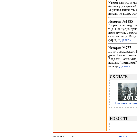
Утром сажусь в маш
бутылку у гаражей 
«Грязная какая, ты
искать не надо, во
История №1995
В прошлом году бы
т. д. Площадка при
поле мужик с мотоц
сели на фару. Видух
фары, н
Далее »
История №777
Друг рассказывал. 
дите. Так вот мама
Владлен - означало
назвать "Триперок"
мой де
Далее »
СКАЧАТЬ
Скачать фильм
НОВОСТИ