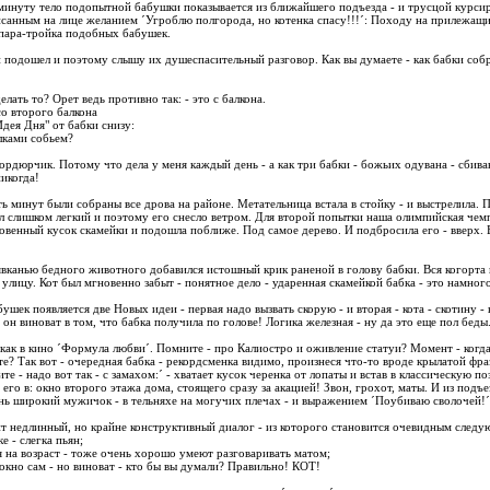
минуту тело подопытной бабушки показывается из ближайшего подъезда - и трусцой курси
исанным на лице желанием ´Угроблю полгорода, но котенка спасу!!!´: Походу на прилежащ
 пара-тройка подобных бабушек.
 подошел и поэтому слышу их душеспасительный разговор. Как вы думаете - как бабки собр
елать то? Орет ведь противно так: - это с балкона.
 со второго балкона
Идея Дня" от бабки снизу:
алками собьем?
 бордюрчик. Потому что дела у меня каждый день - а как три бабки - божьих одувана - сбива
никогда!
ь минут были собраны все дрова на районе. Метательница встала в стойку - и выстрелила. 
 слишком легкий и поэтому его снесло ветром. Для второй попытки наша олимпийская че
овенный кусок скамейки и подошла поближе. Под самое дерево. И подбросила его - вверх. 
вканью бедного животного добавился истошный крик раненой в голову бабки. Вся когорта
 улицу. Кот был мгновенно забыт - понятное дело - ударенная скамейкой бабка - это намног
ушек появляется две Новых идеи - первая надо вызвать скорую - и вторая - кота - скотину - 
он виноват в том, что бабка получила по голове! Логика железная - ну да это еще пол беды
 как в кино ´Формула любви´. Помните - про Калиостро и оживление статуи? Момент - когд
те? Так вот - очередная бабка - рекордсменка видимо, произнеся что-то вроде крылатой фр
е - надо вот так - с замахом:´ - хватает кусок черенка от лопаты и встав в классическую по
 его в: окно второго этажа дома, стоящего сразу за акацией! Звон, грохот, маты. И из подъе
нь широкий мужичок - в тельняхе на могучих плечах - и выражением ´Поубиваю сволочей!´ 
 недлинный, но крайне конструктивный диалог - из которого становится очевидным следу
е - слегка пьян;
ря на возраст - тоже очень хорошо умеют разговаривать матом;
 окно сам - но виноват - кто бы вы думали? Правильно! КОТ!