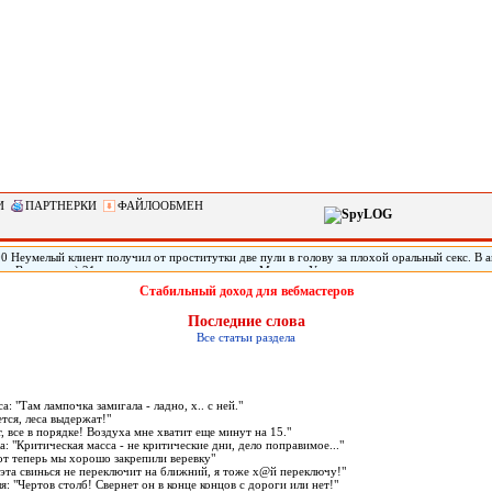
И
ПАРТНЕРКИ
ФАЙЛООБМЕН
0 Неумелый клиент получил от проститутки две пули в голову за плохой оральный секс. В 
тат Вашингтон) 21-летняя проститутка по имени Марисса Уоллен дважды выстрелила своему
 что ей не понравился оральный секс с ним. Мужчину обнаружили живым спустя три дня по
Стабильный доход для вебмастеров
го в голове, он не может говорить.
Последние слова
Все статьи раздела
са: "Там лампочка замигала - ладно, х.. с ней."
еется, леса выдержат!"
ет, все в порядке! Воздуха мне хватит еще минут на 15."
а: "Критическая масса - не критические дни, дело поправимое..."
"Вот теперь мы хорошо закрепили веревку"
ли эта свинься не переключит на ближний, я тоже х@й переключу!"
ля: "Чертов столб! Свернет он в конце концов с дороги или нет!"