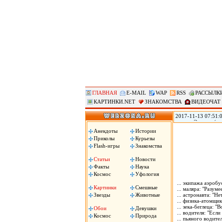
ГЛАВНАЯ
E-MAIL
WAP
RSS
РАССЫЛК
КАРТИНКИ.NET
ЗНАКОМСТВА
ВИДЕОЧАТ
2017-11-13 07:51:0
городе Эверетт (ш
голову из-за того,
Анекдоты
Истории
Пули застряли у не
Приколы
Курьезы
Flash-игры
Знакомства
Статьи
Новости
Факты
Наука
Космос
Уфология
... экипажа аэробу
Картинки
Смешные
... маляра: "Разум
Звезды
Животные
... астронавта: "Н
... физика-атомщик
... зека-беглеца: 
Обои
Девушки
... водителя: "Ес
Космос
Природа
... пьяного водите