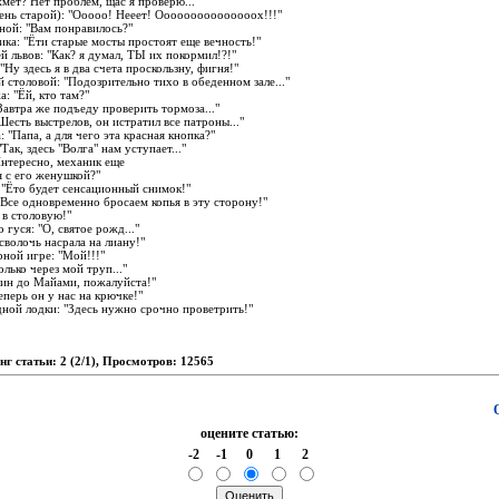
 жмет? Нет проблем, щас я проверю..."
очень старой): "Ooooo! Нееет! Oooooooooooooooх!!!"
чной: "Вам понравилось?"
вика: "Ёти старые мосты простоят еще вечность!"
ей львов: "Как? я думал, ТЫ их покормил!?!"
 "Ну здесь я в два счета проскользну, фигня!"
ой столовой: "Подозрительно тихо в обеденном зале..."
а: "Ёй, кто там?"
"Завтра же подъеду проверить тормоза..."
"Шесть выстрелов, он истратил все патроны..."
а: "Папа, а для чего эта красная кнопка?"
"Так, здесь "Волга" нам уступает..."
"Интересно, механик еще
я с его женушкой?"
: "Ёто будет сенсационный снимок!"
: "Все одновременно бросаем копья в эту сторону!"
у в столовую!"
о гуся: "О, святое рожд..."
я сволочь насрала на лиану!"
арной игре: "Мой!!!"
олько через мой труп..."
Один до Майами, пожалуйста!"
теперь он у нас на крючке!"
одной лодки: "Здесь нужно срочно проветрить!"
нг статьи: 2 (2/1), Просмотров: 12565
оцените статью:
-2
-1
0
1
2