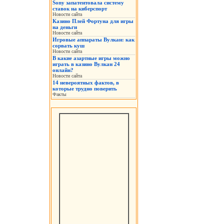
Sony запатентовала систему
ставок на киберспорт
Новости сайта
Казино Плей Фортуна для игры
на деньги
Новости сайта
Игровые аппараты Вулкан: как
сорвать куш
Новости сайта
В какие азартные игры можно
играть в казино Вулкан 24
онлайн?
Новости сайта
14 невероятных фактов, в
которые трудно поверить
Факты