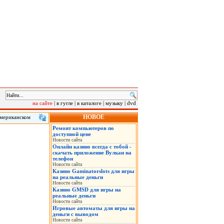
на сайте
|
в гугле
|
в каталоге
|
музыку
|
dvd
НОВОЕ
американском
 клиенту в
Ремонт компьютеров по
сле инцидента.
доступной цене
Новости сайта
Онлайн казино всегда с тобой -
скачать приложение Вулкан на
телефон
Новости сайта
Казино Gaminatorslots для игры
на реальные деньги
Новости сайта
Казино GMSD для игры на
реальные деньги
Новости сайта
Игровые автоматы для игры на
деньги с выводом
Новости сайта