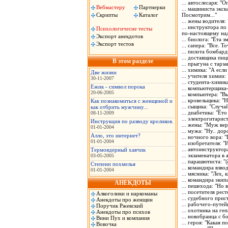
... автослесаря: "
Вебмастеру
Партнерки
... машиниста экс
Скрипты
Каталог
Посмотрим..."
... жены водителя:
... инструктора по
Психологичесие тесты
по-настоящему над
Экспорт анекдотов
... биолога: "Ёта з
Экспорт тестов
... сапера: "Все. 
... пилота бомбар
... доставщика пиц
В этом разделе
... прыгуна с тарза
... химика: "А есл
Две жизни
... учителя химии
30-11-2007
... студента-химик
Ежик - символ порока
... компьютерщика
20-06-2005
... компьютера: "В
... кровельщика: "Н
Как познакомиться с женщиной и
... сыщика: "Случа
как отбрить мужчину...
... диабетика: "Ёт
08-11-2009
... электрогитарис
Инструкция по разводу кроликов.
... жены: "Муж ве
01-01-2004
... мужа: "Ну.. дор
Алло, это интернет?
... ночного вора:
01-01-2004
... изобретателя: 
... автоинструкто
Термоядерный хавчик
... экзаменатора в
03-05-2005
... парашютиста:
Степени похмелья
... командира взво
01-01-2004
... мясника: "Лех,
... командира эки
АНЕКДОТЫ
... пешехода: "Но 
... посетителя рес
Алкоголики и наркоманы
... судебного прис
Анекдоты про женщин
... рабочего-путей
Поручик Ржевский
... охотника на ге
Анекдоты про психов
... новобранца с б
Вини Пух и компания
... героя: "Какая п
Вовочка