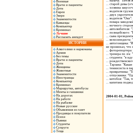
... палача: "Петля
Военные
... старой девы (
Врачи и пациенты
... хозяина закусо
Дети
... водителя грузо
Евреи
... двух укротител
Звери
... водителя "Оки":
Знаменитости
... повара заводск
Кавказцы
... ночного сторож
Компьютер
... автолюбителя: 
Криминал
... полицейского: 
Лучшие
... сына президент
Рассказать анекдот
... велосипедиста: 
ИСТОРИИ
... автогонщика: 
не пронюхал, что 
Алкоголики и наркоманы
... фоторепортера
Армия
... тренера по л/а
Без темы
... студента: "я ид
Врачи и пациенты
... рождественског
Дети
... Тарзана: "Кака
Женщины
... теннисиста в п
Животные
... привратника: "Т
Знаменитости
... отпускника: "
Иностранцы
... китобоя: "Так, 
Компьютер
... капитана подв
Криминал
Маршрутки, автобусы
Менты и гаишники
На дорогах
2004-01-01, Рейти
На работе
На рыбалке
Новые русские
Объявления из газет
Продавцы и покупатели
Психи
Пьянки
Студенты
Супруги
Теща