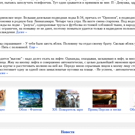
т, пытаясь заполучить телефончик. Тут один срывается и прямиком ко мне. П - Девушка, здр
орвежское море. Большая дизельная подводная лодка Б-34, прячась от "Орионов", в подвод
тономки в родную базу Лиинахамари. Четыре часа утра. На вахте смена старпома. Под водо
ды на лодке - "разуха",-одноразовые трусы и футболка из тонкой хэбэшной ткани, в народе
с ограничен, на помывку ее не дают, поэтому помыться удается только в надводном положе
охлаждение
Далее »
а спрашивают: - У тебя было шесть яблок. Половину ты отдал своему брату. Сколько яблок 
- Пять с половиной.
Еще »
дится "высоко" - надо долго ехать на лифте. Однажды, опаздывая, заскакиваю в лифт, за мно
ница. Жму на кнопку лифта и совершенно автоматически, с целью дальнейшей экономии вре
на куртке и расстегивать молнию на ней же. Передо мною серьезным лицом к моему лицу ст
сстегивает одну за одной свои замысловатые пуговки на плаще. - Не успеем, - автоматическ
алее »
део
Обои - Фэнтези
ХН: Покоритель зари
Принц Персии и пески
Обо
Новости