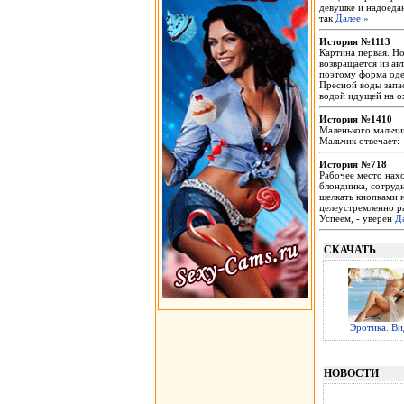
девушке и надоедаю
так
Далее »
История №1113
Картина первая. Н
возвращается из ав
поэтому форма одеж
Пресной воды запа
водой идущей на 
История №1410
Маленького мальчик
Мальчик отвечает: 
История №718
Рабочее место нахо
блондинка, сотруд
щелкать кнопками 
целеустремленно ра
Успеем, - уверен
Д
СКАЧАТЬ
Эротика. Ви
НОВОСТИ