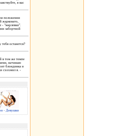
авствуйте, я вас
ном положении
й жарковато,
 - "марлевки".
нии забортной
у тебя останется?
й в том же темпе
мени, начинаю
оит блондинка и
и схохмил я. -
и - Девушки