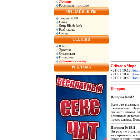
Лучшие
Рассказать историю
ОН-ЛАЙН ИГРЫ
Тетрис 2000
Lines
Strip Black Jack
Разбивалка
Сапер
ССЫЛКИ
Юмор
Эротика
Студентам
Интернет
Добавить ссылку
Сейчас в Мире
РЕКЛАМА
• 21.01 10:12
Госду
• 21.01 10:43
Всево
• 21.01 10:40
Похор
Истории
История №682
Было это в далекие
развлечение... Нак
любмиой школы. Гл
резиновые детальки
презервативы. Пов
История №1911
Ни разу не сталкив
мне приземлиться и
входа в парк и пр