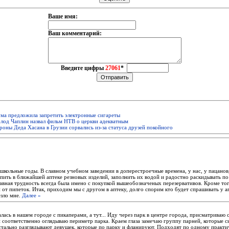
Ваше имя:
Ваш комментарий:
Введите цифры
27061
*
ма предложила запретить электронные сигареты
лод Чаплин назвал фильм НТВ о церкви адекватным
оны Деда Хасана в Грузии сорвались из-за статуса друзей покойного
 школьные годы. В славном учебном заведении в доперестроечные времена, у нас, у пацанов
упить в ближайшей аптеке резновых изделий, заполнить их водой и радостно раскидывать п
авная трудность всегда была имено с покупкой вышеобозначеных перезервативов. Кроме то
 от пипеток. Итак, приходим мы с другом в аптеку, долго спорим кто будет спрашивать у а
езло мне.
Далее »
алась в нашем городе с пикаперами, а тут... Иду через парк в центре города, присматриваю 
 соответственно оглядываю периметр парка. Краем глаза замечаю группу парней, которые с
истально разглядывают девушек, которые по парку и фланируют. Подходят по одному практи