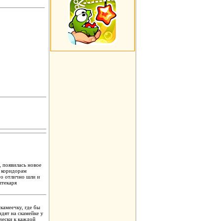
, появилась новое
о коридорам
го отлично шли и
птекаря
скамеечку, где бы
идят на скамейке у
чески к каждой