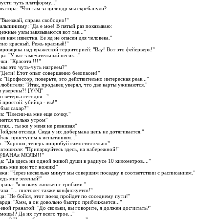
Опусти чуть платформу..."
каватора: "Что там за цилиндр мы скребанули?
 "Выезжай, справа свободно!"
 альпинизму: "Да е мое! В пятый раз показываю:
ежные узлы завязываются вот так..."
мея нам известна. Ее яд не опасен для человека."
Точно красный. Режь красный!"
дировщика над вражеской территорией: "Вау! Вот это фейерверк!"
цы: "У вас замечательный песик..."
нки: "Красота.!!!"
и мы это чуть-чуть нагреем?"
: "Дети! Ётот опыт совершенно безопасен!"
а: "Профессор, поверьте, это действительно интересная реак..."
-любителя: "Итак, продавец уверял, что две карты уживаются."
ы уверены?! [Y/N]"
и ветерка сегодня..."
й простой: убийца - вы!"
о был сахар?"
та: "Плесни-ка мне еще сочку."
рнется только утром"
огая... ты же у меня не ревнивая"
 "Пойдем отсюда. Сюда у их добермана цепь не дотягивается."
"Итак, приступим к испытаниям..."
ра: "Хорошо, теперь попробуй самостоятельно"
 автошколе: "Припаркуйтесь здесь, на набережной!"
 "@БАНАя МОЛЬ!!!"
да: "Да здесь ни одной живой души в радиусе 10 километров...."
 кинь мне вон тот ножик!"
пажа: "Через несколько минут мы совершим посадку в соответствии с расписанием."
ведь мне зеленый!"
торана: "я возьму жюльен с грибами."
тава: "... пистолет также конфискуется!"
ца: "Не бойся, этот поезд пройдет по соседнему пути!"
парда: "Хмм, а он довольно быстро приближается..."
оевой гранатой: "До скольки, вы говорите, я должен досчитать?"
омощь!? Да их тут всего трое..."