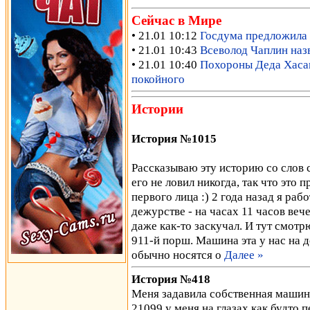
Сейчас в Мире
• 21.01 10:12
Госдума предложила 
• 21.01 10:43
Всеволод Чаплин наз
• 21.01 10:40
Похороны Деда Хасана
покойного
Истории
История №1015
Рассказываю эту историю со слов 
его не ловил никогда, так что это 
первого лица :) 2 года назад я раб
дежурстве - на часах 11 часов веч
даже как-то заскучал. И тут смотр
911-й порш. Машина эта у нас на до
обычно носятся о
Далее »
История №418
Меня задавила собственная машина
21099 у меня на глазах как будто п