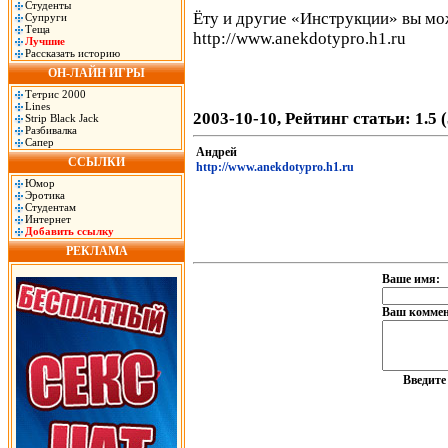
Студенты
Ёту и другие «Инструкции» вы мо
Супруги
Теща
http://www.anekdotypro.h1.ru
Лучшие
Рассказать историю
ОН-ЛАЙН ИГРЫ
Тетрис 2000
Lines
2003-10-10, Рейтинг статьи: 1.5 
Strip Black Jack
Разбивалка
Сапер
Андрей
ССЫЛКИ
http://www.anekdotypro.h1.ru
Юмор
Эротика
Студентам
Интернет
Добавить ссылку
РЕКЛАМА
Ваше имя:
Ваш коммен
Введит