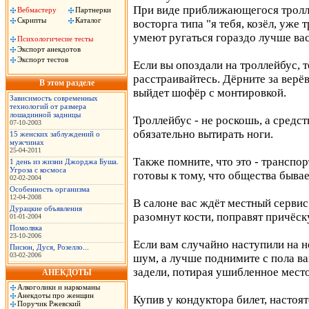
При виде приближающегося тролл
Вебмастеру
Партнерки
Скрипты
Каталог
восторга типа "я тебя, козёл, уже
умеют ругаться гораздо лучше вас
Психологичесие тесты
Экспорт анекдотов
Экспорт тестов
Если вы опоздали на троллейбус, т
расстраивайтесь. Дёрните за верёв
В этом разделе
выйдет шофёр с монтировкой.
Зависимость современных
технологий от размера
лошадинной задницы
Троллейбус - не роскошь, а средс
07-10-2003
обязательно вытирать ноги.
15 женских заблуждений о
мужчинах
25-04-2011
Также помните, что это - трансп
1 день из жизни Джорджа Буша.
Угроза с космоса
готовы к тому, что общества бывае
02-02-2004
Особенность организма
12-04-2008
В салоне вас ждёт местный сервис
Дурацкие объявления
разомнут кости, поправят причёск
01-01-2004
Помолвка
23-10-2006
Если вам случайно наступили на н
Писюн, Дуся, Розелло...
03-02-2006
шум, а лучше поднимите с пола в
задели, потирая ушибленное мест
АНЕКДОТЫ
Алкоголики и наркоманы
Анекдоты про женщин
Купив у кондуктора билет, настоя
Поручик Ржевский