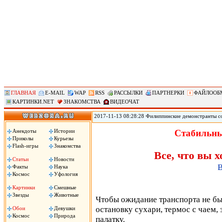
ГЛАВНАЯ
E-MAIL
WAP
RSS
РАССЫЛКИ
ПАРТНЕРКИ
ФАЙЛООБ
КАРТИНКИ.NET
ЗНАКОМСТВА
ВИДЕОЧАТ
2017-11-13 08:28:28 Филиппинские демонстранты с
против «американского империализма» сожгли чуче
Ассоциации государств Юго-Восточной Азии (АСЕА
Анекдоты
Истории
Стабильны
вместе с началом 31-го саммита АСЕАН. Демонстран
Приколы
Курьезы
машина!», сожгли чучело президента Трампа.
Flash-игры
Знакомства
Все, что вы х
Статьи
Новости
В
Факты
Наука
Космос
Уфология
Картинки
Смешные
Звезды
Животные
Чтобы ожидание транспорта не был
остановку сухари, термос с чаем,
Обои
Девушки
Космос
Природа
палатку.