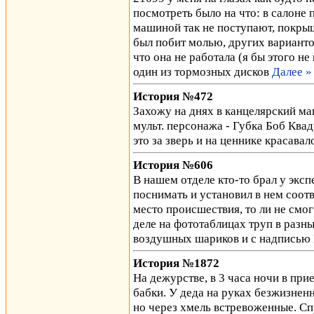
посмотреть было на что: в салоне 
машиной так не поступают, покр
был побит молью, других вариантов
что она не работала (я бы этого н
один из тормозных дисков
Далее »
История №472
Захожу на днях в канцелярский маг
мульт. персонажа - Губка Боб Ква
это за зверь и на ценнике красава
История №606
В нашем отделе кто-то брал у экс
поснимать и установил в нем соо
место происшествия, то ли не смог 
деле на фототаблицах труп в разн
воздушных шариков и с надписью 
История №1872
На дежурстве, в 3 часа ночи в пр
бабки. У деда на руках безжизненн
но через хмель встревоженные. С