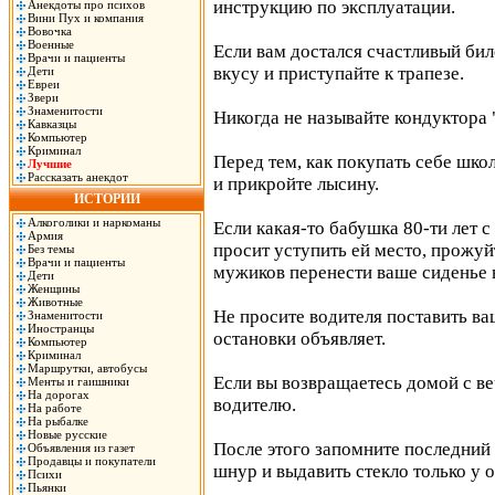
инструкцию по эксплуатации.
Анекдоты про психов
Вини Пух и компания
Вовочка
Военные
Если вам достался счастливый бил
Врачи и пациенты
вкусу и приступайте к трапезе.
Дети
Евреи
Звери
Знаменитости
Никогда не называйте кондуктора
Кавказцы
Компьютер
Криминал
Перед тем, как покупать себе шко
Лучшие
Рассказать анекдот
и прикройте лысину.
ИСТОРИИ
Алкоголики и наркоманы
Если какая-то бабушка 80-ти лет 
Армия
просит уступить ей место, прожуй
Без темы
Врачи и пациенты
мужиков перенести ваше сиденье в
Дети
Женщины
Животные
Не просите водителя поставить ва
Знаменитости
Иностранцы
остановки объявляет.
Компьютер
Криминал
Маршрутки, автобусы
Если вы возвращаетесь домой с ве
Менты и гаишники
На дорогах
водителю.
На работе
На рыбалке
Новые русские
После этого запомните последний 
Объявления из газет
Продавцы и покупатели
шнур и выдавить стекло только у
Психи
Пьянки