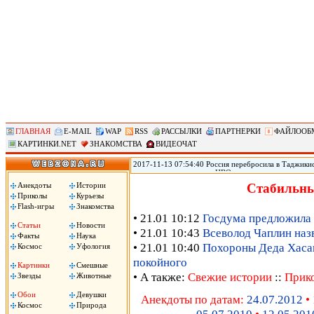
ГЛАВНАЯ
E-MAIL
WAP
RSS
РАССЫЛКИ
ПАРТНЕРКИ
ФАЙЛООБ
КАРТИНКИ.NET
ЗНАКОМСТВА
ВИДЕОЧАТ
2017-11-13 07:54:40 Россия перебросила в Таджикис
самолетов и вертолетов ЦВО на антитеррористическ
Таджикистан, сообщил помощник командующего вой
Анекдоты
Истории
Стабильны
вертолетов Центрального военного округа переброш
Приколы
Курьезы
в совместных учениях по антитеррору, в которых пр
Flash-игры
Знакомства
цитирует РИА «Новости» Рощупкина.
• 21.01 10:12
Госдума предложила 
Статьи
Новости
• 21.01 10:43
Всеволод Чаплин наз
Факты
Наука
• 21.01 10:40
Похороны Деда Хасана
Космос
Уфология
покойного
Картинки
Смешные
• А также:
Свежие истории
::
Прик
Звезды
Животные
Обои
Девушки
Анекдоты по датам:
24.07.2012
•
Космос
Природа