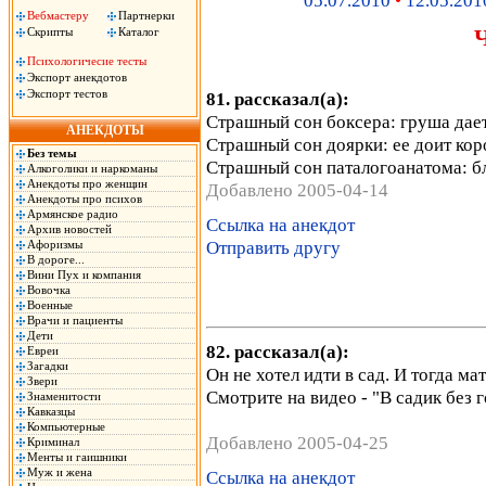
05.07.2010
•
12.05.201
Вебмастеру
Партнерки
Скрипты
Каталог
Психологичесие тесты
Экспорт анекдотов
Экспорт тестов
81. рассказал(а):
Стpашный сон боксеpа: гpуша дает
АНЕКДОТЫ
Стpашный сон дояpки: ее доит коp
Без темы
Стpашный сон паталогоанатома: бл
Алкоголики и наркоманы
Анекдоты про женщин
Добавлено 2005-04-14
Анекдоты про психов
Армянское радио
Ссылка на анекдот
Архив новостей
Отправить другу
Афоризмы
В дороге...
Вини Пух и компания
Вовочка
Военные
Врачи и пациенты
Дети
82. рассказал(а):
Евреи
Загадки
Он не хотел идти в сад. И тогда мат
Звери
Смотрите на видео - "В садик без 
Знаменитости
Кавказцы
Компьютерные
Добавлено 2005-04-25
Криминал
Менты и гаишники
Муж и жена
Ссылка на анекдот