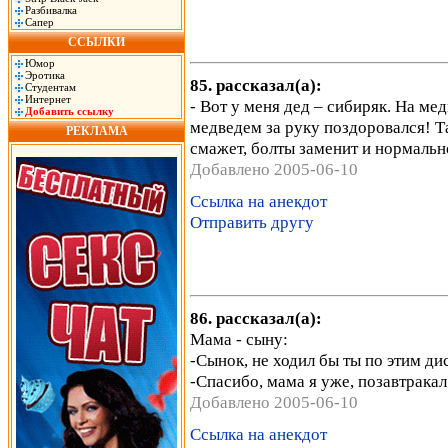
Разбивалка
Сапер
ССЫЛКИ
Юмор
Эротика
85. рассказал(а):
Студентам
Интернет
- Вот у меня дед – сибиряк. На м
Добавить ссылку
медведем за руку поздоровался! Так
РЕКЛАМА
смажет, болты заменит и нормаль
Добавлено 2005-06-10
Ссылка на анекдот
Отправить другу
86. рассказал(а):
Мама - сыну:
-Сынок, не ходил бы ты по этим ди
-Спасибо, мама я уже, позавтракал
Добавлено 2005-06-10
Ссылка на анекдот