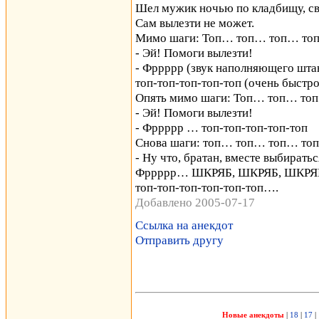
Шел мужик ночью по кладбищу, св
Сам вылезти не может.
Мимо шаги: Топ… топ… топ… то
- Эй! Помоги вылезти!
- Фррррр (звук наполняющего штан
топ-топ-топ-топ-топ (очень быстро
Опять мимо шаги: Топ… топ… топ…
- Эй! Помоги вылезти!
- Фррррр … топ-топ-топ-топ-топ
Снова шаги: топ… топ… топ… т
- Ну что, братан, вместе выбирать
Фррррр… ШКРЯБ, ШКРЯБ, ШКРЯ
топ-топ-топ-топ-топ-топ….
Добавлено 2005-07-17
Ссылка на анекдот
Отправить другу
Новые анекдоты
|
18
|
17
|