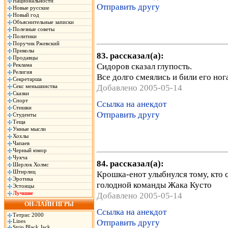
Национальности
Отправить другу
Новые русские
Новый год
Объяснительные записки
Полезные советы
Политики
Поручик Ржевский
Приколы
83. рассказал(а):
Продавцы
Сидоров сказал глупость.
Реклама
Религия
Все долго смеялись и били его ног
Секретарша
Добавлено 2005-05-14
Секс меньшинства
Сказки
Спорт
Ссылка на анекдот
Стишки
Отправить другу
Студенты
Теща
Умные мысли
Хохлы
Чапаев
Черный юмор
Чукча
84. рассказал(а):
Шерлок Холмс
Штирлиц
Крошка-енот улыбнулся тому, кто с
Эротика
голодной команды Жака Кусто
Эстонцы
Лучшие
Добавлено 2005-05-14
ОН-ЛАЙН ИГРЫ
Ссылка на анекдот
Тетрис 2000
Отправить другу
Lines
Strip Black Jack