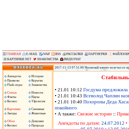
ГЛАВНАЯ
E-MAIL
WAP
RSS
РАССЫЛКИ
ПАРТНЕРКИ
ФАЙЛООБ
КАРТИНКИ.NET
ЗНАКОМСТВА
ВИДЕОЧАТ
2017-11-13 07:51:00 Неумелый клиент получил от пр
городе Эверетт (штат Вашингтон) 21-летняя прости
голову из-за того, что ей не понравился оральный 
Анекдоты
Истории
Стабильны
Пули застряли у него в голове, он не может говорить
Приколы
Курьезы
Flash-игры
Знакомства
• 21.01 10:12
Госдума предложила 
Статьи
Новости
• 21.01 10:43
Всеволод Чаплин наз
Факты
Наука
• 21.01 10:40
Похороны Деда Хасана
Космос
Уфология
покойного
Картинки
Смешные
• А также:
Свежие истории
::
Прик
Звезды
Животные
Обои
Девушки
Анекдоты по датам:
24.07.2012
•
Космос
Природа