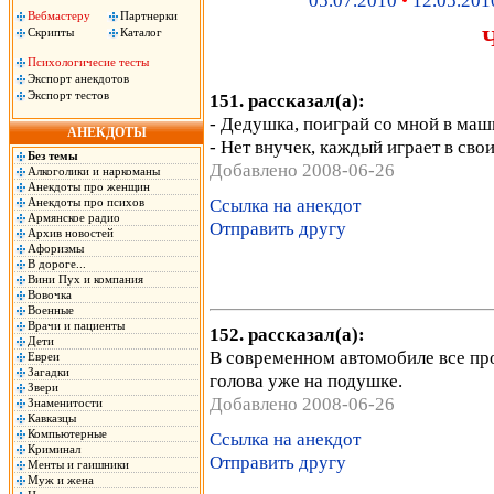
05.07.2010
•
12.05.201
Вебмастеру
Партнерки
Скрипты
Каталог
Психологичесие тесты
Экспорт анекдотов
Экспорт тестов
151. рассказал(а):
- Дедушка, поиграй со мной в маш
АНЕКДОТЫ
- Нет внучек, каждый играет в сво
Без темы
Добавлено 2008-06-26
Алкоголики и наркоманы
Анекдоты про женщин
Ссылка на анекдот
Анекдоты про психов
Армянское радио
Отправить другу
Архив новостей
Афоризмы
В дороге...
Вини Пух и компания
Вовочка
Военные
Врачи и пациенты
152. рассказал(а):
Дети
В современном автомобиле все про
Евреи
Загадки
голова уже на подушке.
Звери
Добавлено 2008-06-26
Знаменитости
Кавказцы
Компьютерные
Ссылка на анекдот
Криминал
Отправить другу
Менты и гаишники
Муж и жена