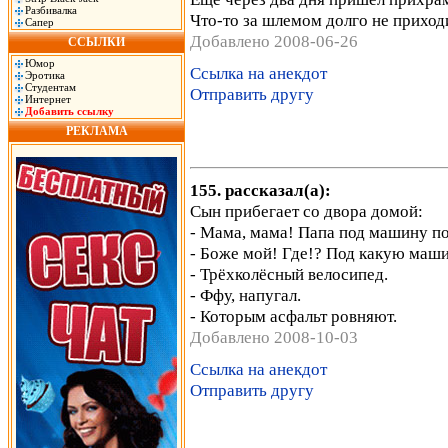
Разбивалка
Что-то за шлемом долго не приходи
Сапер
Добавлено 2008-06-26
ССЫЛКИ
Юмор
Ссылка на анекдот
Эротика
Студентам
Отправить другу
Интернет
Добавить ссылку
РЕКЛАМА
155. рассказал(а):
Сын прибегает со двора домой:
- Мама, мама! Папа под машину по
- Боже мой! Где!? Под какую маши
- Трёхколёсный велосипед.
- Ффу, напугал.
- Которым асфальт ровняют.
Добавлено 2008-10-03
Ссылка на анекдот
Отправить другу