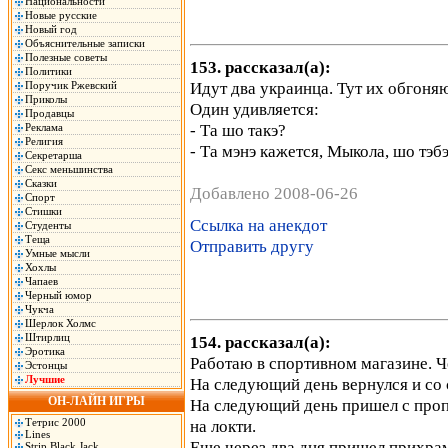
Национальности
Новые русские
Новый год
Объяснительные записки
Полезные советы
153. рассказал(а):
Политики
Идут два украинца. Тут их обгоня
Поручик Ржевский
Приколы
Один удивляется:
Продавцы
- Та шо такэ?
Реклама
Религия
- Та мэнэ кажется, Мыкола, шо тэб
Секретарша
Секс меньшинства
Сказки
Добавлено 2008-06-26
Спорт
Стишки
Ссылка на анекдот
Студенты
Теща
Отправить другу
Умные мысли
Хохлы
Чапаев
Черный юмор
Чукча
Шерлок Холмс
Штирлиц
154. рассказал(а):
Эротика
Работаю в спортивном магазине. Ч
Эстонцы
Лучшие
На следующий день вернулся и со 
ОН-ЛАЙН ИГРЫ
На следующий день пришел с проп
Тетрис 2000
на локти.
Lines
Еще через два дня пришел прихрам
Strip Black Jack