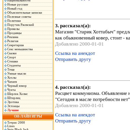
Национальности
Новые русские
Новый год
Объяснительные записки
Полезные советы
Политики
3. рассказал(а):
Поручик Ржевский
Приколы
Магазин "Старик Хоттабыч" предла
Продавцы
как обыкновенный ковер, стоит - 
Реклама
Религия
Добавлено 2000-01-01
Секретарша
Секс меньшинства
Ссылка на анекдот
Сказки
Спорт
Отправить другу
Стишки
Студенты
Теща
Умные мысли
Хохлы
Чапаев
Черный юмор
4. рассказал(а):
Чукча
Расцвет коммунизма. Объявление н
Шерлок Холмс
Штирлиц
"Сегодня в масле потребности нет"
Эротика
Добавлено 2000-01-01
Эстонцы
Лучшие
Ссылка на анекдот
ОН-ЛАЙН ИГРЫ
Отправить другу
Тетрис 2000
Lines
Strip Black Jack