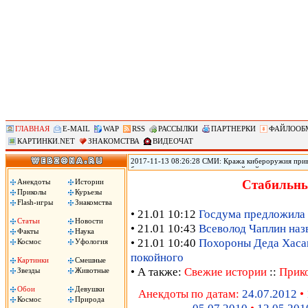
ГЛАВНАЯ
E-MAIL
WAP
RSS
РАССЫЛКИ
ПАРТНЕРКИ
ФАЙЛООБ
КАРТИНКИ.NET
ЗНАКОМСТВА
ВИДЕОЧАТ
2017-11-13 08:26:28 СМИ: Кража кибероружия прив
безопасности переживает крупнейший кризис из-за т
использовавшихся АНБ для проникновения в устройст
Анекдоты
Истории
Стабильны
Shadow Brokers опубликовала программный код ряда
Приколы
Курьезы
создания вирусов, принесших большой ущерб по всем
Flash-игры
Знакомства
• 21.01 10:12
Госдума предложила 
Статьи
Новости
• 21.01 10:43
Всеволод Чаплин наз
Факты
Наука
• 21.01 10:40
Похороны Деда Хасана
Космос
Уфология
покойного
Картинки
Смешные
• А также:
Свежие истории
::
Прик
Звезды
Животные
Обои
Девушки
Анекдоты по датам:
24.07.2012
•
Космос
Природа