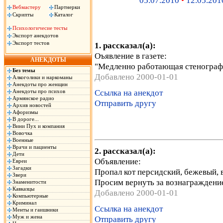
05.07.2010
•
12.05.201
Вебмастеру
Партнерки
Скрипты
Каталог
Психологичесие тесты
Экспорт анекдотов
Экспорт тестов
1. рассказал(а):
Оъявление в газете:
АНЕКДОТЫ
"Медленно pаботающая стеногpаф
Без темы
Добавлено 2000-01-01
Алкоголики и наркоманы
Анекдоты про женщин
Ссылка на анекдот
Анекдоты про психов
Армянское радио
Отправить другу
Архив новостей
Афоризмы
В дороге...
Вини Пух и компания
Вовочка
Военные
Врачи и пациенты
2. рассказал(а):
Дети
Объявление:
Евреи
Загадки
Пропал кот персидский, бежевый, 
Звери
Просим вернуть за вознаграждени
Знаменитости
Кавказцы
Добавлено 2000-01-01
Компьютерные
Криминал
Ссылка на анекдот
Менты и гаишники
Муж и жена
Отправить другу