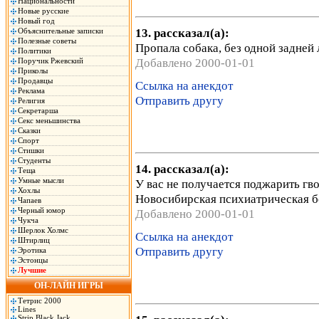
Национальности
Новые русские
Новый год
13. рассказал(а):
Объяснительные записки
Полезные советы
Пропала собака, без одной задней 
Политики
Добавлено 2000-01-01
Поручик Ржевский
Приколы
Продавцы
Ссылка на анекдот
Реклама
Отправить другу
Религия
Секретарша
Секс меньшинства
Сказки
Спорт
Стишки
Студенты
14. рассказал(а):
Теща
Умные мысли
У вас не получается поджарить гв
Хохлы
Новосибирская психиатрическая б
Чапаев
Черный юмор
Добавлено 2000-01-01
Чукча
Шерлок Холмс
Ссылка на анекдот
Штирлиц
Отправить другу
Эротика
Эстонцы
Лучшие
ОН-ЛАЙН ИГРЫ
Тетрис 2000
Lines
Strip Black Jack