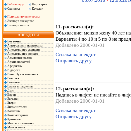
05.07.2010
•
12.05.201
Вебмастеру
Партнерки
Скрипты
Каталог
Психологичесие тесты
Экспорт анекдотов
Экспорт тестов
11. рассказал(а):
Объявление: меняю жену 40 лет на 
АНЕКДОТЫ
Варианты 4 по 10 и 5 по 8 не предл
Без темы
Добавлено 2000-01-01
Алкоголики и наркоманы
Анекдоты про женщин
Ссылка на анекдот
Анекдоты про психов
Армянское радио
Отправить другу
Архив новостей
Афоризмы
В дороге...
Вини Пух и компания
Вовочка
Военные
Врачи и пациенты
12. рассказал(а):
Дети
Надпись в лифте: не писайте в лиф
Евреи
Загадки
Добавлено 2000-01-01
Звери
Знаменитости
Ссылка на анекдот
Кавказцы
Компьютерные
Отправить другу
Криминал
Менты и гаишники
Муж и жена