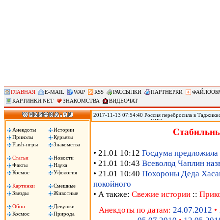
ГЛАВНАЯ
E-MAIL
WAP
RSS
РАССЫЛКИ
ПАРТНЕРКИ
ФАЙЛООБ
КАРТИНКИ.NET
ЗНАКОМСТВА
ВИДЕОЧАТ
2017-11-13 07:54:40 Россия перебросила в Таджикис
самолетов и вертолетов ЦВО на антитеррористическ
Таджикистан, сообщил помощник командующего вой
Анекдоты
Истории
Стабильны
вертолетов Центрального военного округа переброш
Приколы
Курьезы
в совместных учениях по антитеррору, в которых пр
Flash-игры
Знакомства
цитирует РИА «Новости» Рощупкина.
• 21.01 10:12
Госдума предложила 
Статьи
Новости
• 21.01 10:43
Всеволод Чаплин наз
Факты
Наука
• 21.01 10:40
Похороны Деда Хасана
Космос
Уфология
покойного
Картинки
Смешные
• А также:
Свежие истории
::
Прик
Звезды
Животные
Обои
Девушки
Анекдоты по датам:
24.07.2012
•
Космос
Природа