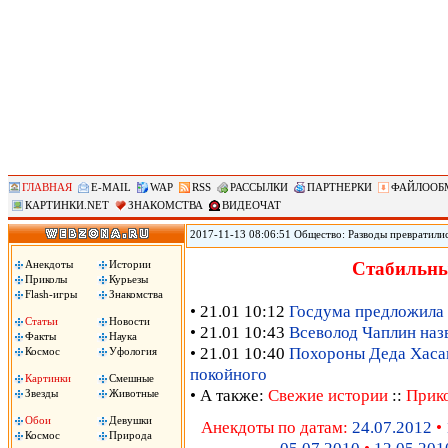
ГЛАВНАЯ
E-MAIL
WAP
RSS
РАССЫЛКИ
ПАРТНЕРКИ
ФАЙЛООБ
КАРТИНКИ.NET
ЗНАКОМСТВА
ВИДЕОЧАТ
2017-11-13 08:06:51 Общество: Разводы превратили
мировое лидерство по такому показателю, как колич
демографических вызовов и, как следствие, потенци
Анекдоты
Истории
Стабильны
необходимо определиться с вектором его развития.
Приколы
Курьезы
Flash-игры
Знакомства
• 21.01 10:12
Госдума предложила 
Статьи
Новости
• 21.01 10:43
Всеволод Чаплин наз
Факты
Наука
• 21.01 10:40
Похороны Деда Хасана
Космос
Уфология
покойного
Картинки
Смешные
• А также:
Свежие истории
::
Прик
Звезды
Животные
Обои
Девушки
Анекдоты по датам:
24.07.2012
•
Космос
Природа