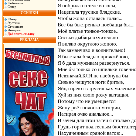
Разбивалка
Я побрила на теле волосы,
Сапер
Нацепила трусики блядские,
ССЫЛКИ
Чтобы жопа осталась голая...
Юмор
Эротика
Вот бы быстренько поебацца бы....
Студентам
Моё платье тонкое-тонкое..
Интернет
Добавить ссылку
Сиськи дыбяца охуительно!
РЕКЛАМА
Я виляю округлою жопою,
Так заманчиво и волнительно!
Я бы стала блядью прожжёною,
Я б дала мужикам развернуться.
Мне бы только со шпильки говённ
Невзначай,БЛЯ,не наебнуца бы!
Сильно чешутся ноги бритые,
Яйца преют в трусишках маленьки
Хуй из них свою рожу вытащил,
Потому что не умещается
Жопу рвёт полоска материи,
Натирая очко анальное...
И зачем для этой затеи я столько 
Грудь горит под тесным бюстгалте
Нахуяченным сраной ватою..