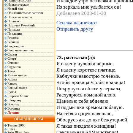
И каждое утро без всякой причины
Национальности
Новые русские
Из зеркала мне улыбается он!
Новый год
Добавлено 2008-01-30
Объяснительные записки
Полезные советы
Политики
Ссылка на анекдот
Поручик Ржевский
Отправить другу
Приколы
Продавцы
Реклама
Религия
Секретарша
Секс меньшинства
Сказки
73. рассказал(а):
Спорт
Я надену чулочки чёрные,
Стишки
Студенты
Я надену короткое платице,
Теща
Каблучки навострю точёные.
Умные мысли
Хохлы
Чтобы нравица.Чтобы нравица!
Чапаев
Покручусь я еблом у зеркала,
Черный юмор
Чукча
Расхуярюсь помадой алою,
Шерлок Холмс
Шанелью себя абделаю,
Штирлиц
Эротика
И подмышки кремом побалую.
Эстонцы
На себя я цацек навешаю,
Лучшие
Обосрусь аж до пят бежутерией!
ОН-ЛАЙН ИГРЫ
Я такая пиздатая женщина!
Тетрис 2000
Lines
Сексуальная БЛЯ мистерия!
Strip Black Jack