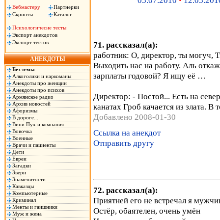
05.07.2010
•
12.05.201
Вебмастеру
Партнерки
Скрипты
Каталог
Психологичесие тесты
Экспорт анекдотов
Экспорт тестов
71. рассказал(а):
работник: О, директор, ты могуч, 
АНЕКДОТЫ
Выходить нас на работу. Аль откаж
Без темы
зарплаты годовой? Я ищу её …
Алкоголики и наркоманы
Анекдоты про женщин
Анекдоты про психов
Директор: - Постой... Есть на севе
Армянское радио
Архив новостей
канатах Гроб качается из злата. В т
Афоризмы
Добавлено 2008-01-30
В дороге...
Вини Пух и компания
Ссылка на анекдот
Вовочка
Военные
Отправить другу
Врачи и пациенты
Дети
Евреи
Загадки
Звери
Знаменитости
Кавказцы
72. рассказал(а):
Компьютерные
Приятней его не встречал я мужчи
Криминал
Менты и гаишники
Остёр, обаятелен, очень умён
Муж и жена