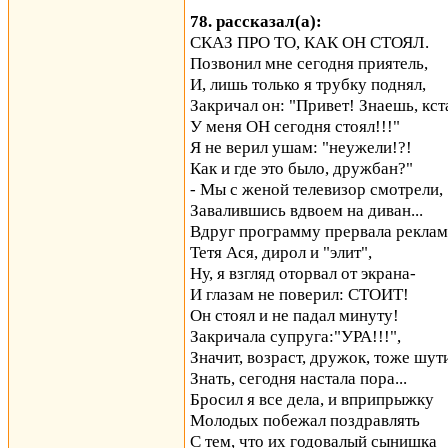
78. рассказал(а):
СКАЗ ПРО ТО, КАК ОН СТОЯЛ.
Позвонил мне сегодня приятель,
И, лишь только я трубку поднял,
Закричал он: "Привет! Знаешь, кст
У меня ОН сегодня стоял!!!"
Я не верил ушам: "неужели!?!
Как и где это было, дружбан?"
- Мы с женой телевизор смотрели,
Завалившись вдвоем на диван...
Вдруг программу прервала реклам
Тетя Ася, дирол и "элит",
Ну, я взгляд оторвал от экрана-
И глазам не поверил: СТОИТ!
Он стоял и не падал минуту!
Закричала супруга:"УРА!!!",
Значит, возраст, дружок, тоже шути
Знать, сегодня настала пора...
Бросил я все дела, и вприпрыжку
Молодых побежал поздравлять
С тем, что их годовалый сынишка