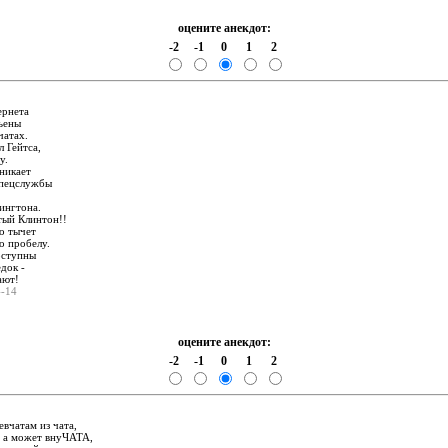
оцените анекдот:
-2
-1
0
1
2
:
ернета
ьены
чатах.
л Гейтса,
у.
никает
спецслужбы
ингтона.
тый Клинтон!!
о тычет
о пробелу.
оступны
едок -
ают!
4-14
оцените анекдот:
-2
-1
0
1
2
:
евчатам из чата,
и а может внуЧАТА,