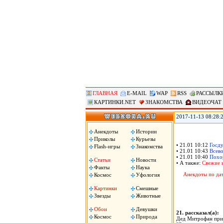
ГЛАВНАЯ
E-MAIL
WAP
RSS
РАССЫЛК
КАРТИНКИ.NET
ЗНАКОМСТВА
ВИДЕОЧАТ
2017-11-13 08:28:
против «американс
Ассоциации госуд
Анекдоты
Истории
вместе с началом 
Приколы
Курьезы
машина!», сожгли 
• 21.01 10:12
Госду
Flash-игры
Знакомства
• 21.01 10:43
Всево
• 21.01 10:40
Похор
Статьи
Новости
• А также:
Свежие 
Факты
Наука
Анекдоты по да
Космос
Уфология
Картинки
Смешные
Звезды
Животные
Обои
Девушки
21. рассказал(а)
Космос
Природа
Дед Митрофан прис