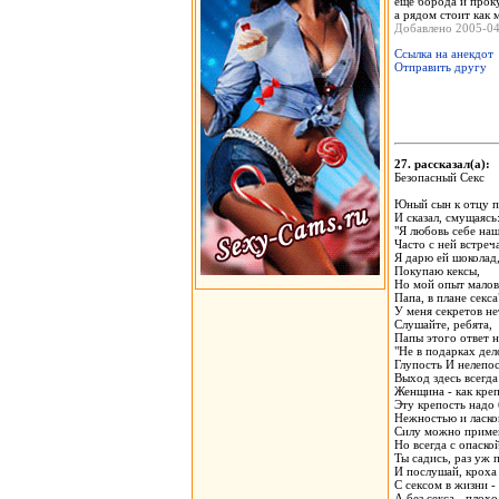
еще борода и прок
а рядом стоит как
Добавлено 2005-0
Ссылка на анекдот
Отправить другу
27. рассказал(а)
Безопасный Секс
Юный сын к отцу 
И сказал, смущаясь
"Я любовь себе наш
Часто с ней встреч
Я дарю ей шоколад
Покупаю кексы,
Но мой опыт малов
Папа, в плане секса
У меня секретов не
Слушайте, ребята,
Папы этого ответ н
"Не в подарках дел
Глупость И нелепос
Выход здесь всегда
Женщина - как креп
Эту крепость надо 
Нежностью и ласко
Силу можно приме
Но всегда с опаско
Ты садись, раз уж 
И послушай, кроха
С сексом в жизни 
А без секса - плохо