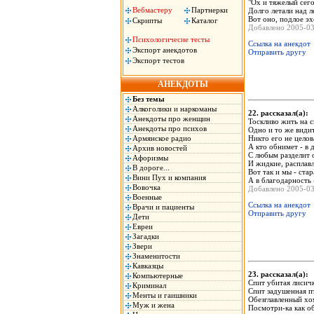
"Ох и тяжелый сего
Вебмастеру
Партнерки
Долго летали над 
Вот оно, подлое эх
Скрипты
Каталог
Добавлено 2005-0
Психологичесие тесты
Ссылка на анекдот
Экспорт анекдотов
Отправить другу
Экспорт тестов
АНЕКДОТЫ
Без темы
Алкоголики и наркоманы
22. рассказал(а)
Анекдоты про женщин
Тоскливо жить на с
Анекдоты про психов
Одно и то же видит
Армянское радио
Никто его не целов
А кто обнимет - в 
Архив новостей
С любым разделит 
Афоризмы
И жидкие, расплав
В дороге...
Вот так и мы - ста
Вини Пух и компания
А в благодарность 
Вовочка
Добавлено 2005-0
Военные
Ссылка на анекдот
Врачи и пациенты
Отправить другу
Дети
Евреи
Загадки
Звери
Знаменитости
Кавказцы
23. рассказал(а)
Компьютерные
Спит убитая лисич
Криминал
Спит задушенная п
Менты и гаишники
Обезглавленный хо
Муж и жена
Посмотри-ка как о