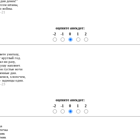
дня денек!"
лесом штаны,
о войны.
3-21
оцените анекдот:
-2
-1
0
1
2
:
вете унитазу,
 круглый год.
ал ни разу,
душу наплюет.
он густые ночи
ленные дни.
раемся, хлопочем,
- задницы одни.
3-23
оцените анекдот:
-2
-1
0
1
2
:
ка
тичка
мяк
бмяк