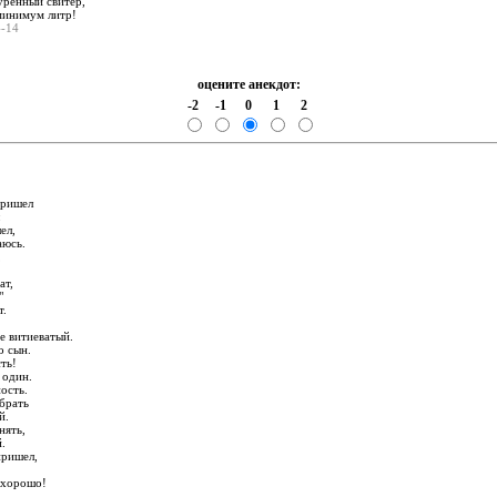
уренный свитер,
 минимум литр!
4-14
оцените анекдот:
-2
-1
0
1
2
:
пришел
:
ел,
аюсь.
,
ат,
"
т.
е витиеватый.
о сын.
ть!
 один.
ость.
брать
й.
нять,
й.
пришел,
- хорошо!
.