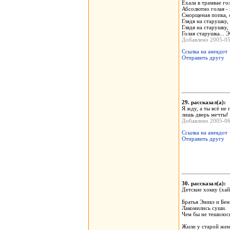
Ехала в трамвае го
Абсолютно голая -
Сморщеная попка, 
Глядя на старушку,
Глядя на старушку,
Голая старушка... 
Добавлено 2005-0
Ссылка на анекдот
Отправить другу
29. рассказал(а)
Я жду, а ты всё не
лишь дверь мечты! 
Добавлено 2005-0
Ссылка на анекдот
Отправить другу
30. рассказал(а)
Детские хокку (хай
Братья Эникэ и Бен
Лакомились суши.
Чем бы не тешилось
Жили у старой же