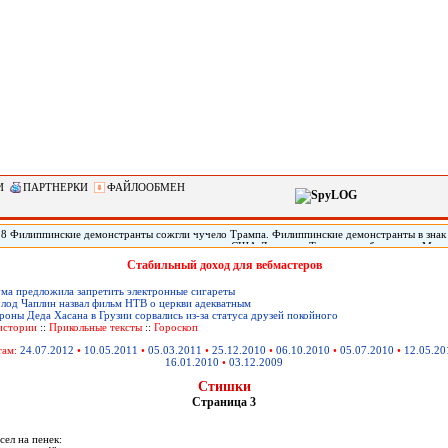
И
ПАРТНЕРКИ
ФАЙЛООБМЕН
28 Филиппинские демонстранты сожгли чучело Трампа. Филиппинские демонстранты в знак
кого империализма» сожгли чучело президента США Дональда Трампа, прибывшего в Мани
арств Юго-Восточной Азии (АСЕАН). По сообщению местных СМИ, демонстрация началась
Стабильный доход для вебмастеров
31-го саммита АСЕАН. Демонстранты, скандируя «США - империалисты!» и «Стоп, америка
чучело президента Трампа.
ма предложила запретить электронные сигареты
лод Чаплин назвал фильм НТВ о церкви адекватным
оны Деда Хасана в Грузии сорвались из-за статуса друзей покойного
истории
::
Прикольные тексты
::
Гороскоп
там:
24.07.2012
•
10.05.2011
•
05.03.2011
•
25.12.2010
•
06.10.2010
•
05.07.2010
•
12.05.20
16.01.2010
•
03.12.2009
Стишки
Страница 3
:
ел на пенек: