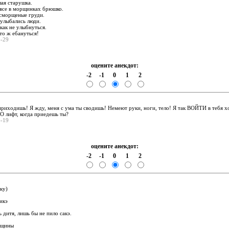
лая старушка.
 все в морщинках брюшко.
сморщеные груди.
 улыбались люди.
 как не улыбнуться.
Это ж ебануться!
5-29
оцените анекдот:
-2
-1
0
1
2
:
 приходишь! Я жду, меня с ума ты сводишь! Немеют руки, ноги, тело! Я так ВОЙТИ в тебя х
О лифт, когда приедешь ты?
6-19
оцените анекдот:
-2
-1
0
1
2
:
ку)
икэ
 дитя, лишь бы не пило сакэ.
нщины