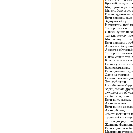
Краткий экскурс в
Мир противоречий
Мы с тобою совер
В этот чудный вече
Если девушка сама
Задирает юбку
И глядит на твой к
Это проститутка.
С ними лучше не х
Так как, между пр
Мне за год не опла
Если девушка с тоб
А потом с Андрюх
А наутро с Мустаф
Это просто шлюха.
С нею можно так, р
Коль совсем тоскли
Но не суйся к ней,
Без презерватива.
Если девушка с др
Даже на гулянке,
Помни, сын мой до
Это лесбиянки.
Их тебе не возбуди
Здесь, сынок, друг
Лучше сразу обход
Лесбос стороною.
Если ты ее ласкал,
А она молчала.
Если ты его достал
А она убрала,
Участь женщины та
Друг мой незавидн
Это подтвердит лю
Женщина фригидна
Если ходит за тобо
Мальчик неотвязно