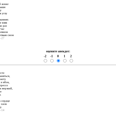
й жиже
мыши
лу
в углу
 камнях
е взяв
о раз
 час
ревном
ртвым сном
3-27
оцените анекдот:
-2
-1
0
1
2
:
есте
аняться,
рнету
 и вбок,
прессо
к мерзкий,
те
.
а сердце
е хило
у.
4-14