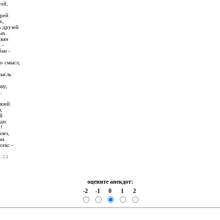
бой,
орей
х,
ь друзей
ых.
Иван
 -
бан -
то смысл,
мысль
шу,
.
язей.
,
й
ди.
!
влез,
ма
секс -
5-14
оцените анекдот:
-2
-1
0
1
2
: