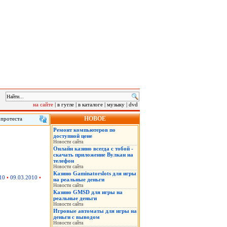
на сайте
|
в гугле
|
в каталоге
|
музыку
|
dvd
НОВОЕ
 протеста
лу на саммит
Ремонт компьютеров по
 в понедельник
доступной цене
нская военная
Новости сайта
Онлайн казино всегда с тобой -
скачать приложение Вулкан на
телефон
Новости сайта
Казино Gaminatorslots для игры
10
•
09.03.2010
•
на реальные деньги
Новости сайта
Казино GMSD для игры на
реальные деньги
Новости сайта
Игровые автоматы для игры на
деньги с выводом
Новости сайта