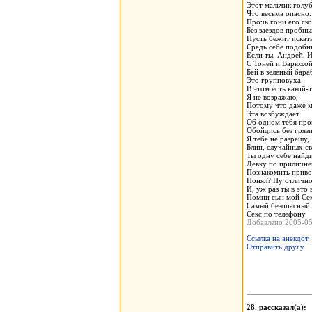
Этот мальчик голу
Что весьма опасно.
Прочь гони его ск
Без заездов пробны
Пусть бежит искат
Средь себе подобн
Если ты, Андрей, 
С Тоней и Варюхой
Бей в зеленый бара
Это групповуха.
В этом есть какой-
Я не возражаю,
Потому что даже 
Эта возбуждает.
Об одном тебя про
Обойдись без грязи
Я тебе не разрешу,
Блин, случайных св
Ты одну себе найди
Девку по приличне
Познакомить приво
Понял? Ну отлично
И, уж раз ты в это 
Помни сын мой Се
Самый безопасный 
Секс по телефону
Добавлено 2005-0
Ссылка на анекдот
Отправить другу
28. рассказал(а)