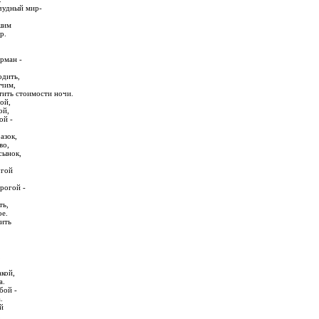
 чудный мир-
шим
р.
арман -
одить,
очим,
тить стоимости ночи.
ой,
ой,
ой -
азок,
во,
 сынок,
угой
рогой -
ть,
ое.
ить
,
кой,
а.
бой -
.
й
,