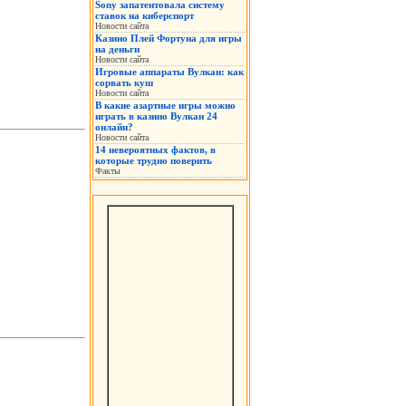
Sony запатентовала систему
ставок на киберспорт
Новости сайта
Казино Плей Фортуна для игры
на деньги
Новости сайта
Игровые аппараты Вулкан: как
сорвать куш
Новости сайта
В какие азартные игры можно
играть в казино Вулкан 24
онлайн?
Новости сайта
14 невероятных фактов, в
которые трудно поверить
Факты