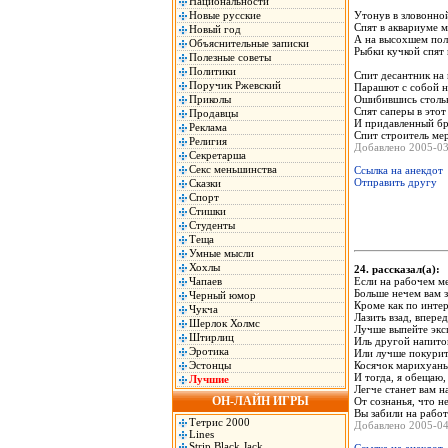
Национальности
Новые русские
Утонув в зловонно
Спят в аквариуме 
Новый год
А на высохшем по
Объяснительные записки
Рыбки кучкой спят 
Полезные советы
Политики
Спит десантник на
Поручик Ржевский
Парашют с собой н
Приколы
Ошибившись стольк
Спят саперы в этот
Продавцы
И придавленный б
Реклама
Спит строитель ме
Религия
Добавлено 2005-0
Секретарша
Секс меньшинства
Ссылка на анекдот
Отправить другу
Сказки
Спорт
Стишки
Студенты
Теща
Умные мысли
Хохлы
24. рассказал(а)
Чапаев
Если на рабочем м
Больше нечем вам з
Черный юмор
Кроме как по инте
Чукча
Лазить взад, вперед
Шерлок Холмс
Лучше выпейте экс
Штирлиц
Иль другой напито
Эротика
Или лучше покури
Эстонцы
Косячок марихуаны
И тогда, я обещаю,
Лучшие
Легче станет вам н
ОН-ЛАЙН ИГРЫ
От сознанья, что н
Вы забили на работ
Тетрис 2000
Добавлено 2005-0
Lines
Strip Black Jack