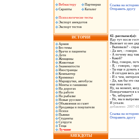
Вебмастеру
Партнерки
Ссылка на историю
Отправить другу
Скрипты
Каталог
Психологичесие тесты
Экспорт анекдотов
Экспорт тестов
42. рассказал(а)
ИСТОРИИ
Иду тут после гос
Вылезает из нее дя
Армия
- Выпивали? - спра
Без темы
- Да нет, - говорю.
Врачи и пациенты
- А почему вид так
Дети
- Какой?
Женщины
- Вид, говорю, поч
Животные
- Я, - говорю, - пр
Знаменитости
- Ты еще и думать
Иностранцы
- Я сегодня весь де
Компьютер
- И о чем, интерес
Криминал
- Да, как бы это с
Маршрутки, автобусы
еще пока нету.
Менты и гаишники
Ну, на момент, когд
На дорогах
Поворачивается к 
На работе
- Че, забираем?
На рыбалке
- Не, мы в вытрезв
Новые русские
И уехали.
Объявления из газет
добавлено: 2007-
Продавцы и покупатели
Психи
Ссылка на историю
Пьянки
Отправить другу
Студенты
Супруги
Теща
Лучшие
АНЕКДОТЫ