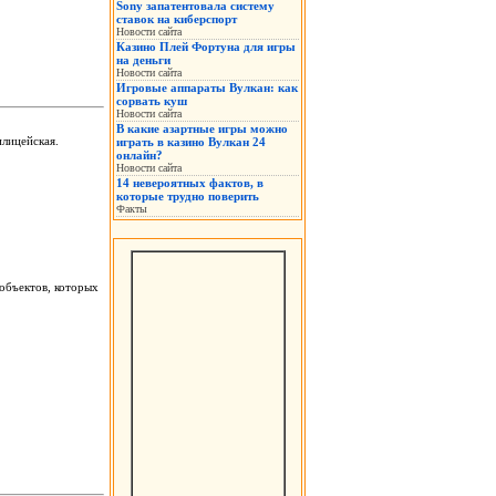
Sony запатентовала систему
ставок на киберспорт
Новости сайта
Казино Плей Фортуна для игры
на деньги
Новости сайта
Игровые аппараты Вулкан: как
сорвать куш
Новости сайта
В какие азартные игры можно
илицейская.
играть в казино Вулкан 24
онлайн?
Новости сайта
14 невероятных фактов, в
которые трудно поверить
Факты
 объектов, которых