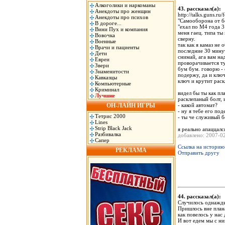
Алкоголики и наркоманы
43. рассказал(а)
Анекдоты про женщин
http://talks.guns.r
Анекдоты про психов
"Самооборона от б
В дороге...
"ехал по М4 года 3
Вини Пух и компания
меня гаец. типа ты
Вовочка
сверну.
Военные
так как я камаз не
Врачи и пациенты
последние 30 минут
Дети
снимай, ага вам на
Евреи
проворачивается ту
Звери
бум бум. говорю - 
Знаменитости
подержу, да и ключ
Кавказцы
ключ и крутит раск
Компьютерные
Криминал
видел бы ты как пла
Лучшие
расклепаный болт, 
ОН-ЛАЙН ИГРЫ
- какой автомат?
- ну я тебе его под
Тетрис 2000
- ты че служивый б
Lines
Strip Black Jack
я реально апаццался
Разбивалка
добавлено: 2007-
Сапер
Ссылка на историю
РЕКЛАМА
Отправить другу
44. рассказал(а)
Случилось однажды
Пришлось вне план
как повелось у нас 
И вот едем мы с ни