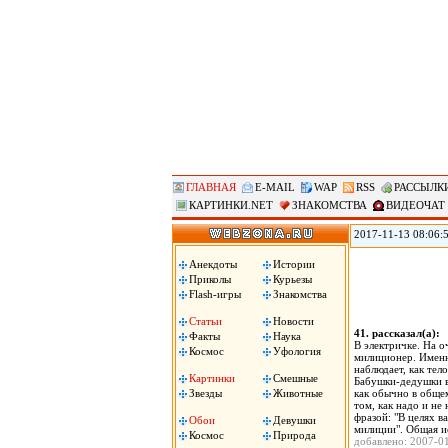
ГЛАВНАЯ
E-MAIL
WAP
RSS
РАССЫЛК
КАРТИНКИ.NET
ЗНАКОМСТВА
ВИДЕОЧАТ
2017-11-13 08:06:
мировое лидерство 
демографических вы
Анекдоты
Истории
необходимо опреде
Приколы
Курьезы
Flash-игры
Знакомства
Статьи
Новости
41. рассказал(а)
Факты
Наука
В электричке. На о
Космос
Уфология
милиционер. Именн
наблюдает, как тел
Картинки
Смешные
Бабушки-дедушки во
Звезды
Животные
как обычно в обще
том, как надо и не 
фразой: "В целях 
Обои
Девушки
милиции". Общая ис
Космос
Природа
добавлено: 2007-