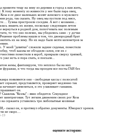
:
 привезти тещу на зиму из деревни в город к нам жить,
т. К тоиу моменту из живности у нее были пара овец,
, Коза и ее двое маленьких козлят женского и мужского
ия рода, так сказать. Ну овец мы пустили под мясо,
е.... Тузика пристроили соседям. А вот с козламии...
залась лишить их жизни, поскольку следующим летом
е вернуться в родной дом, попотчевать нас полезным
тати, то что оно полезно, мы убедились сами - у дочки
. Решение проблемы нашли в том, что двоюродный брат
иютить их на зиму. Но их надо было везти километров за
ревню.
о. У моей "девятки" сложили задние сиденья, поместили
обку, чтоб каазлы не обгадили салон, еле их с
ечностями поместили в короб, прикрыли сверху тряпкой,
о уже ночь и пора спать, и поехали...
ратом жены, фантазируем, что неплохо бы на них
ие фуражки, и что тогда мы проедем все посты ГАИ без
жанра появляются они - свободные кассы с полосатой
ает сержант, представляется, проверяет медленно так
а начинает шевелиться, и это улавливает гаишник.
 спрашивает он.
? Скажешь "Козлы" - явно обидится. Секундное
нт заинтригован. Тут легким движеним своих рог Коза
и на сержанта уставились три любопытные козлиные
И,- сказал он, и протянул обратно документы. Юморист хренов.
и не скоро....
03-19
оцените историю: