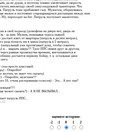
ян, да не дурак, и поэтому плавно увеличивает скорость
огасить амплитуду своей синусоидальной траектории. Что
ся. Патруль тоже прибавляет газу. Мужичок, обернувшись
юще малую и постоянно сокращающуюся дистанцию между ним
 30), переходит на бег. Патруль поступает аналогично.
жик в свой подъезд (домофона на двери нет, дверь не
уль - за ним. Мужик, показывая чудеса пьяной
у достает ключ от квартиры (патруль в десяти метрах),
го раза попасть им в замок (патруль в 5 метрах),
у (патрульный уже протягивает руку, чтобы схватить
) и... закрыть дверь!!! Трое ППС-ников друг за другом,
, через равные промежутки времени, впечатываются в
обенно достается первому бойцу, т. к. остальные двое
 него.
 стал просто классикой.
рь) - Откройте!
 молчит, не знает что сказать).
) - Откройте, мужчина!!!
ез 10, очень растерянным голосом) - Эээ... А кто там?
илиция!!!!
еще может сказать?) - А Я НЕ ВЫЗЫВАЛ...
пает патруль ППС...
04-13
оцените историю:
-2
-1
0
1
2