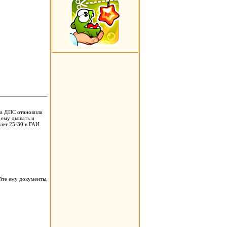
ра ДПС отановили
т ему дышать и
 лет 25-30 в ГАИ
йте ему документы,