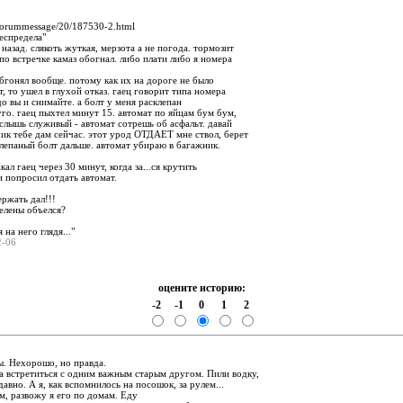
:
u/forummessage/20/187530-2.html
еспредела"
 назад. слякоть жуткая, мерзота а не погода. тормозит
 по встречке камаз обогнал. либо плати либо я номера
 обгонял вообще. потому как их на дороге не было
, то ушел в глухой отказ. гаец говорит типа номера
до вы и снимайте. а болт у меня расклепан
го. гаец пыхтел минут 15. автомат по яйцам бум бум,
слышь служивый - автомат сотрешь об асфальт. давай
ик тебе дам сейчас. этот урод ОТДАЕТ мне ствол, берет
лепаный болт дальше. автомат убираю в багажник.
кал гаец через 30 минут, когда за...ся крутить
и попросил отдать автомат.
ержать дал!!!
елены объелся?
 на него глядя..."
02-06
оцените историю:
-2
-1
0
1
2
:
. Нехорошо, но правда.
а встретиться с одним важным старым другом. Пили водку,
давно. А я, как вспомнилось на посошок, за рулем...
м, развожу я его по домам. Еду