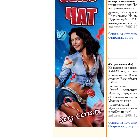
осторожненько-ост
гаишников ряду. Те
на проезжую часть,
думаю, он почувств
Подъезжаем. Не ды
"Здравствуйте!!!" 
пожалуйста, а то я
добавлено: 2007-
Ссылка на историю
Отправить другу
45. рассказал(а)
На выезде из горо
КаМАЗ, и докопалис
всякие тесты. Все 
служит. Ему объясн
- Мни.
Тот не понял..
- Мни!! - повторяе
Мужик, недоумевая,
- Сильнеее мни - г
Мужик сильнее.
- Еще сильней
Мужик еще сильнее
я ср@ть пошел".
добавлено: 2007-
Ссылка на историю
Отправить другу