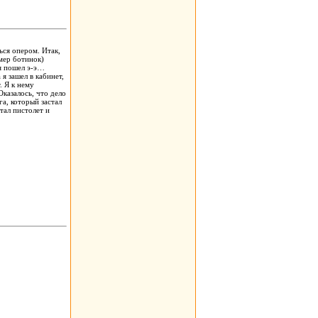
ься опером. Итак,
змер ботинок)
я пошел э-э…
 я зашел в кабинет,
. Я к нему
Оказалось, что дело
га, который застал
тал пистолет и