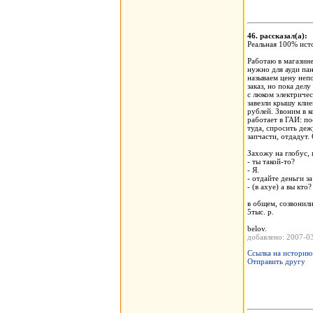
46. рассказал(а)
Реальная 100% ист
Работаю в магазине
нужно для ауди па
называем цену неп
заказ, но пока дел
с люком электричес
завезли крышу кли
рублей. Звоним в к
работает в ГАИ: по
туда, спросить деж
запчасти, отдадут.
Захожу на глобус,
- ты такой-то?
- Я.
- отдайте деньги з
- (в ахуе) а вы кто?
в общем, созвонили
5тыс. р.
belov.
добавлено: 2007-
Ссылка на историю
Отправить другу