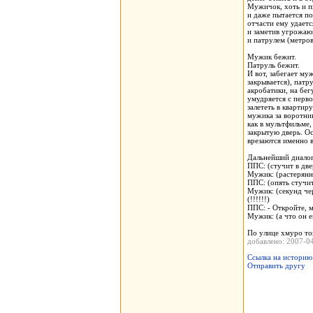
Мужичок, хоть и пь
и даже пытается п
отчасти ему удает
и заметив угрожа
и патрулем (метров
Мужик бежит.
Патруль бежит.
И вот, забегает му
закрывается), патр
акробатики, на бег
умудряется с перво
залететь в квартир
мужика за воротник
как в мультфильме
закрытую дверь. Ос
врезаются именно в
Дальнейший диалог
ППС: (стучит в две
Мужик: (растерянно
ППС: (опять стучит
Мужик: (секунд чер
(!!!!!!)
ППС: - Откройте, м
Мужик: (а что он 
По улице хмуро то
добавлено: 2007-
Ссылка на историю
Отправить другу