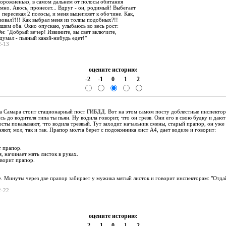
орожненько, в самом дальнем от полосы обитания
мно. Авось, пронесет... Вдруг - он, родимый! Выбегает
 пересекая 2 полосы, и меня выцепляет к обочине. Как,
овал?!!! Как выбрал меня из толпы подобных?!!
шим оба. Окно опускаю, улыбаюсь во весь рост:
Он: "Добрый вечер! Извините, вы свет включите,
 думал - пьяный какой-нибудь едет!"
02-13
оцените историю:
-2
-1
0
1
2
:
да Самара стоит стационарный пост ГИБДД. Вот на этом самом посту доблестные инспекто
ь до водителя типа ты пьян. Ну водила говорит, что он трезв. Они его в свою будку и даю
тесты показывают, что водила трезвый. Тут заходит начальник смены, старый прапор, он уже
яют, мол, так и так. Прапор молча берет с подоконника лист А4, дает водиле и говорит:
т прапор.
 начинает мять листок в руках.
оворит прапор.
. Минуты через две прапор забирает у мужика мятый листок и говорит инспекторам: "Отда
02-22
оцените историю:
-2
-1
0
1
2