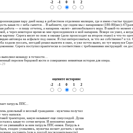
-2
-1
0
1
2
:
произошедшая пару дней назад в доблестном отделении милиции, где я имею счастье трудит
дость какая-то с неба сыпется… В кабинете, где сидим мы с напарником (180-80(вес)-47(ра
ая работа — я пишу отчетец, а напарник «колет» автомобильного вора. В какой-то момент 
екой, а через некоторое время ко мне присоединился и мой напарник. Вскоре он ушел, а когда
 картину: Серега висит по пояс в окошке (дело происходит на втором этаже) и что-то орет
юдаю автовора на асфальте под окном. Я стал интересоваться, за что же собственно? и т.п. 
оба ходили посcать, негодяй решил вылезти в окно, и уже почти вылез, но тут вернулся Сере
оконнике. Серега поступил практически в соответствии с требованиями инструкций: он дос
а выполнил команду в точности…
жненный перелом берцовой кости и совершенно невнятная история для опера.
03-29
оцените историю:
-2
-1
0
1
2
:
пает патруль ППС...
очень довольный и веселый гражданин - мужчина получил
у чего напился.
 такой траектории, какую называют еще синусоидой. Душа
осталось какая-то сотня метров. И непонятно каким
ет он увязавшйся за ним патруль ППС-ников. Патруль в
йцов, ехидно ухмыляясь, мужичка желает догнать с целью
тделение доставить (или в другой последовательности).