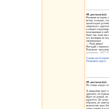
48. рассказал(а)
Реальная история, 
вечер, холодно, га
происходит рутинн
свериться с картот
я увидел следующую
подскакиваю и набл
было так: пока мы 
его висящим на под
скомандовал:
— Руки вверх!
Негодяй с перепуг
Результат: неосло
добавлено: 2007-
Ссылка на историю
Отправить другу
49. рассказал(а)
По улице хмуро то
А невдалеке идет 
зарплату, по повод
Идет он домой, по
радуется. До дома 
образом, но замеча
количестве трех бо
денег отнять и в о