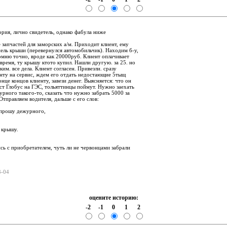
:
ория, лично свидетель, однако фабула ниже
 запчастей для заморских а/м. Приходит клиент, ему
нель крыши (перевернулся автомобильчик). Находим б-у,
омню точно, вроде как 20000руб. Клиент оплачивает
у время, ту крышу ктото купил. Нашли другую. за 25. но
ким. все дела. Клиент согласен. Привезли. сразу
енту на сервис, ждем его отдать недостающие 5тыщ
онце концов клиенту, завези денег. Выясняется: что он
ст Глобус на ГЭС, тольяттинцы поймут. Нужно заехать
урного такого-то, сказать что нужно забрать 5000 за
 Отправляем водителя, дальше с его слов:
 прошу дежурного,
а крышу.
сь с приобретателем, чуть ли не червонцами забрали
03-04
оцените историю:
-2
-1
0
1
2