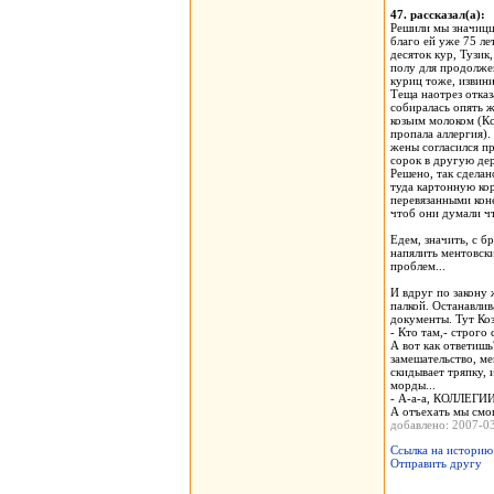
47. рассказал(а)
Решили мы значицца
благо ей уже 75 ле
десяток кур, Тузик
полу для продолжен
куриц тоже, извинит
Теща наотрез отка
собиралась опять ж
козьим молоком (Кс
пропала аллергия)
жены согласился пр
сорок в другую де
Решено, так сделан
туда картонную кор
перевязанными кон
чтоб они думали чт
Едем, значить, с б
напялить ментовск
проблем...
И вдруг по закону 
палкой. Останавлив
документы. Тут Коз
- Кто там,- строго
А вот как ответишь
замешательство, ме
скидывает тряпку, 
морды...
- А-а-а, КОЛЛЕГИИ
А отъехать мы смогл
добавлено: 2007-
Ссылка на историю
Отправить другу