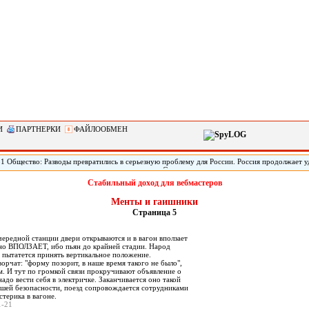
И
ПАРТНЕРКИ
ФАЙЛООБМЕН
51 Общество: Разводы превратились в серьезную проблему для России. Россия продолжает 
по такому показателю, как количество разводов. Социологи называют это одним из главных
зовов и, как следствие, потенциальных угроз для экономики. Но чтобы укрепить институт 
Стабильный доход для вебмастеров
литься с вектором его развития.
Менты и гаишники
Страница 5
:
чередной станции двери открываются и в вагон вползает
о ВПОЛЗАЕТ, ибо пьян до крайней стадии. Народ
о пытатется принять вертикальное положение.
рчат: "форму позорит, в наше время такого не было",
м. И тут по громкой связи прокручивают объявление о
надо вести себя в электричке. Заканчивается оно такой
вашей безопасности, поезд сопровождается сотрудниками
терика в вагоне.
01-21