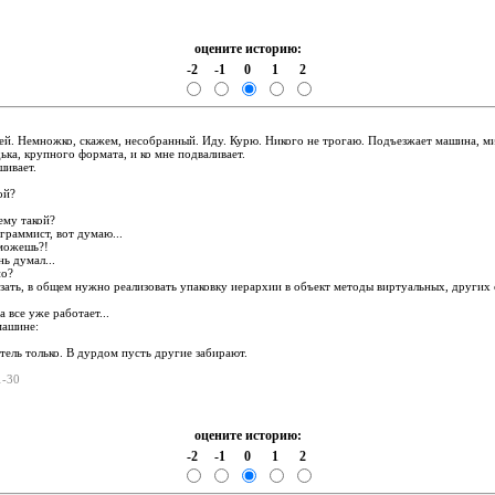
оцените историю:
-2
-1
0
1
2
:
тей. Немножко, скажем, несобранный. Иду. Курю. Никого не трогаю. Подъезжает машина, м
дька, крупного формата, и ко мне подваливает.
шивает.
ой?
ему такой?
ограммист, вот думаю...
 можешь?!
нь думал...
но?
казать, в общем нужно реализовать упаковку иерархии в объект методы виртуальных, других
а все уже работает...
машине:
итель только. В дурдом пусть другие забирают.
01-30
оцените историю:
-2
-1
0
1
2