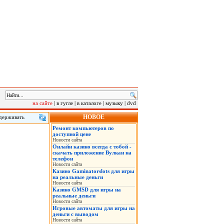
на сайте
|
в гугле
|
в каталоге
|
музыку
|
dvd
НОВОЕ
удерживать
Ремонт компьютеров по
семьи,
доступной цене
Новости сайта
Онлайн казино всегда с тобой -
скачать приложение Вулкан на
телефон
Новости сайта
Казино Gaminatorslots для игры
на реальные деньги
Новости сайта
Казино GMSD для игры на
реальные деньги
Новости сайта
Игровые автоматы для игры на
деньги с выводом
Новости сайта