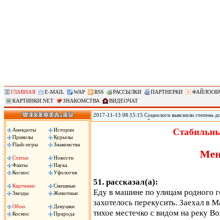
ГЛАВНАЯ
E-MAIL
WAP
RSS
РАССЫЛКИ
ПАРТНЕРКИ
ФАЙЛООБ
КАРТИНКИ.NET
ЗНАКОМСТВА
ВИДЕОЧАТ
2017-11-13 08:15:15 Социологи выяснили степень д
журналистам и полицейским, следует из результато
(ВЦИОМ). Согласно данным исследования ВЦИОМ, по
Анекдоты
Истории
Стабильны
полицейские – 3,12 баллов. При этом 40% заявили, 
Приколы
Курьезы
услышали это слово, передает РИА «Новости».
Flash-игры
Знакомства
Мен
Статьи
Новости
Факты
Наука
Космос
Уфология
51. рассказал(а):
Картинки
Смешные
Еду в машине по улицам родного 
Звезды
Животные
захотелось перекусить. Заехал в М
Обои
Девушки
тихое местечко с видом на реку Во
Космос
Природа