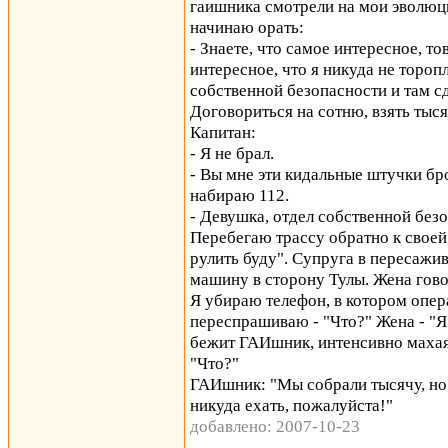
гаишника смотрели на мои эволюци
начинаю орать:
- Знаете, что самое интересное, 
интересное, что я никуда не тороп
собственной безопасности и там сд
Договориться на сотню, взять тыся
Капитан:
- Я не брал.
- Вы мне эти кидальные штучки бро
набираю 112.
- Девушка, отдел собственной без
Перебегаю трассу обратно к своей
рулить буду". Супруга в пересажив
машину в сторону Тулы. Жена говор
Я убираю телефон, в котором опера
переспрашиваю - "Что?" Жена - "Я 
бежит ГАИшник, интенсивно махая
"Что?"
ГАИшник: "Мы собрали тысячу, но 
никуда ехать, пожалуйста!"
добавлено: 2007-10-23