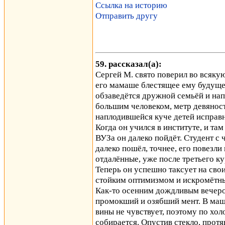
Ссылка на историю
Отправить другу
59. рассказал(а):
Сергей М. свято поверил во всяку
его мамаше блестящее ему будуще
обзаведётся дружной семьёй и напл
большим человеком, метр девяност
наплодившейся куче детей исправн
Когда он учился в институте, и та
ВУЗа он далеко пойдёт. Студент с
далеко пошёл, точнее, его повезли 
отдалённые, уже после третьего ку
Теперь он успешно таксует на сво
стойким оптимизмом и искромётн
Как-то осенним дождливым вечеро
промокший и озябший мент. В маши
вины не чувствует, поэтому по хол
собирается. Опустив стекло, прот