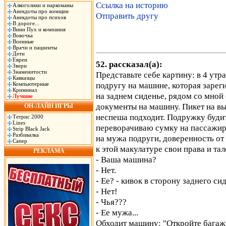
Ссылка на историю
Алкоголики и наркоманы
Анекдоты про женщин
Отправить другу
Анекдоты про психов
В дороге...
Вини Пух и компания
Вовочка
Военные
Врачи и пациенты
Дети
Евреи
52. рассказал(а):
Звери
Знаменитости
Представьте себе картину: в 4 утр
Кавказцы
подругу на машине, которая зарег
Компьютерные
Криминал
на заднем сиденье, рядом со мной 
Лучшие
документы на машину. Пикет на вы
ОН-ЛАЙН ИГРЫ
неспеша подходит. Подружку будит
Тетрис 2000
Lines
переворачиваю сумку на пассажир
Strip Black Jack
Разбивалка
на мужа подруги, доверенность от
Сапер
к этой макулатуре свои права и та
РЕКЛАМА
- Ваша машина?
- Нет.
- Ее? - кивок в сторону заднего си
- Нет!
- Чья???
- Ее мужа...
Обходит машину: "Откройте багаж