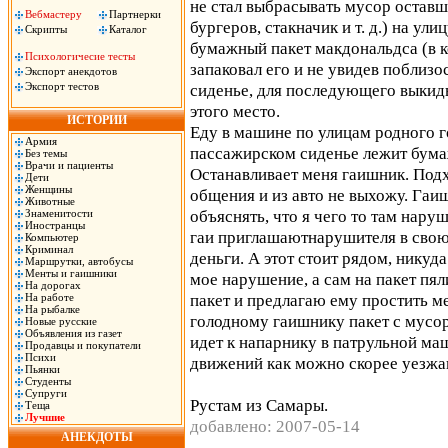
не стал выбрасывать мусор оставш
Вебмастеру
Партнерки
бургеров, стакначик и т. д.) на ул
Скрипты
Каталог
бумажный пакет макдональдса (в к
Психологичесие тесты
запаковал его и не увидев поблиз
Экспорт анекдотов
Экспорт тестов
сиденье, для последующего выкид
этого место.
ИСТОРИИ
Еду в машине по улицам родного г
Армия
пассажирском сиденье лежит бума
Без темы
Врачи и пациенты
Останавливает меня гаишник. Подх
Дети
Женщины
общения и из авто не выхожу. Гаи
Животные
объяснять, что я чего то там нару
Знаменитости
Иностранцы
гаи приглашаютнарушителя в свою
Компьютер
Криминал
деньги. А этот стоит рядом, никуда
Маршрутки, автобусы
Менты и гаишники
мое нарушение, а сам на пакет пял
На дорогах
пакет и предлагаю ему простить ме
На работе
На рыбалке
голодному гаишнику пакет с мусор
Новые русские
Объявления из газет
идет к напарнику в патрульной маш
Продавцы и покупатели
Психи
движений как можно скорее уезжаю.
Пьянки
Студенты
Супруги
Рустам из Самары.
Теща
Лучшие
добавлено: 2007-05-14
АНЕКДОТЫ