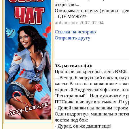
открываю...
Откидывает полочку (машина - де
- ГДЕ МУЖ???
добавлено: 2007-07-04
Ссылка на историю
Отправить другу
53. рассказал(а):
Прошлое воскресенье, день ВМФ.
... Вечер, Белорусский вокзал, ид
кассы. В зале на подоконнике лежи
укрытый Андреевским флагом, а н
"Бесстрашный". Над мужичком с р
ППСника и чешут в затылках. Я с
- Долой шапки над павшим героем
Один вздрогнул, машинально потян
локтем под бок:
- Дурак, он же дышит еще!