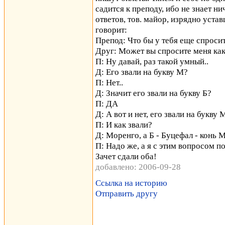
садится к преподу, ибо не знает н
ответов, тов. майор, изрядно уста
говорит:
Препод: Что бы у тебя еще спросит
Друг: Может вы спросите меня как
П: Ну давай, раз такой умный..
Д: Его звали на букву М?
П: Нет..
Д: Значит его звали на букву Б?
П: ДА
Д: А вот и нет, его звали на букву 
П: И как звали?
Д: Моренго, а Б - Буцефал - конь 
П: Надо же, а я с этим вопросом по
Зачет сдали оба!
добавлено: 2006-09-28
Ссылка на историю
Отправить другу