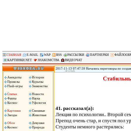
ГЛАВНАЯ
E-MAIL
WAP
RSS
РАССЫЛКИ
ПАРТНЕРКИ
ФАЙЛООБ
КАРТИНКИ.NET
ЗНАКОМСТВА
ВИДЕОЧАТ
2017-11-13 07:47:59 Начались переговоры по созд
союза (ЕАЭС) заинтересованы в максимально широк
(АСЕАН), два объединения уже ведут переговоры о 
Анекдоты
Истории
Стабильны
России Дмитрий Медведев. «Мы обсуждаем зону св
Приколы
Курьезы
Медведев на деловом и инвестиционном саммите АС
Flash-игры
Знакомства
Статьи
Новости
Факты
Наука
Космос
Уфология
41. рассказал(а):
Картинки
Смешные
Лекция по психологии.. Второй сем
Звезды
Животные
Препод очень стар, и спустя пол у
Обои
Девушки
Студенты немного растерялись:
Космос
Природа