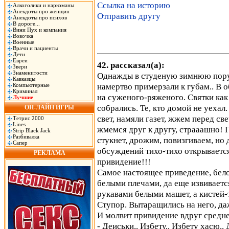
Ссылка на историю
Алкоголики и наркоманы
Анекдоты про женщин
Отправить другу
Анекдоты про психов
В дороге...
Вини Пух и компания
Вовочка
Военные
Врачи и пациенты
Дети
Евреи
42. рассказал(а):
Звери
Знаменитости
Однажды в студеную зимнюю пору.
Кавказцы
намертво примерзали к губам.. В 
Компьютерные
Криминал
на суженого-ряженого. Святки как
Лучшие
собрались. Те, кто домой не уехал
ОН-ЛАЙН ИГРЫ
свет, намяли газет, жжем перед св
Тетрис 2000
Lines
жмемся друг к другу, страаашно! Г
Strip Black Jack
Разбивалка
стукнет, дрожим, повизгиваем, но
Сапер
обсуждений тихо-тихо открывается 
РЕКЛАМА
привидение!!!
Самое настоящее приведение, бело
белыми плечами, да еще извиваетс
рукавами белыми машет, а кистей-то
Ступор. Вытаращились на него, даж
И молвит привидение вдруг средн
- Деиськи.. Избету.. Избету хасю.. Д