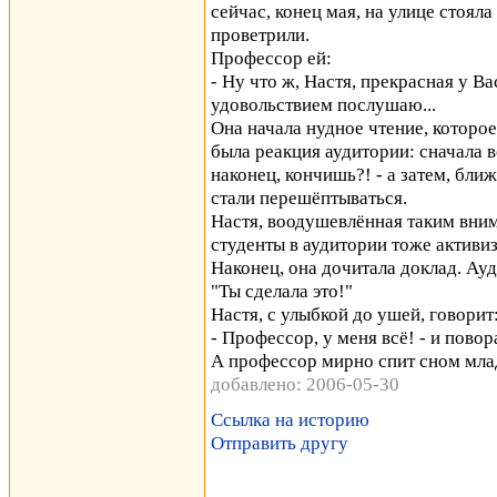
сейчас, конец мая, на улице стояла
проветрили.
Профессор ей:
- Ну что ж, Настя, прекрасная у В
удовольствием послушаю...
Она начала нудное чтение, которо
была реакция аудитории: сначала в
наконец, кончишь?! - а затем, бли
стали перешёптываться.
Настя, воодушевлённая таким внима
студенты в аудитории тоже активи
Наконец, она дочитала доклад. Ау
"Ты сделала это!"
Настя, с улыбкой до ушей, говорит
- Профессор, у меня всё! - и повор
А профессор мирно спит сном младе
добавлено: 2006-05-30
Ссылка на историю
Отправить другу