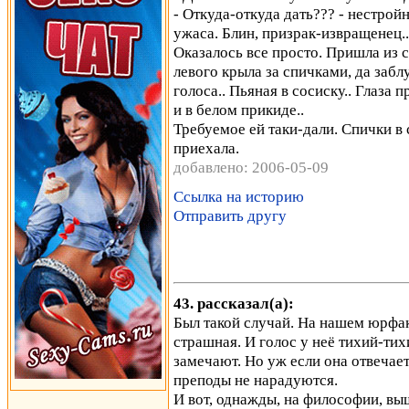
- Откуда-откуда дать??? - нестрой
ужаса. Блин, призрак-извращенец..
Оказалось все просто. Пришла из 
левого крыла за спичками, да забл
голоса.. Пьяная в сосиску.. Глаза п
и в белом прикиде..
Требуемое ей таки-дали. Спички в 
приехала.
добавлено: 2006-05-09
Ссылка на историю
Отправить другу
43. рассказал(а):
Был такой случай. На нашем юрфаке
страшная. И голос у неё тихий-тих
замечают. Но уж если она отвечает
преподы не нарадуются.
И вот, однажды, на философии, выш