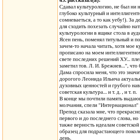
45. рассказал(а):
Cдавал культурологию, не был ни на
глубоко культурный и интеллигентн
сомневаеться, а то как уебу!). За
для сходить похезать случайно нат
культурологии в ящике стола в ауд
Ясен пень, поменял титульный и п
зачем-то начала читать, хотя мое
прописано на моем интеллигентном
свете последних решений XУ... пл
заметил тов. Л. И. Брежнев...", чт
Дама спросила меня, что это значит
дорогого Леонида Ильича актуальн
духовных ценностей и грубого нав
советская культура... и т. д. , и т. п.
В конце мы почтили память выдаю
молчания, спели "Интернационал" и
Препод сказала мне, что прекрасн
первого и до последнего слова, но
также верность идеалам советской
образец для подрастающего поколе
день.