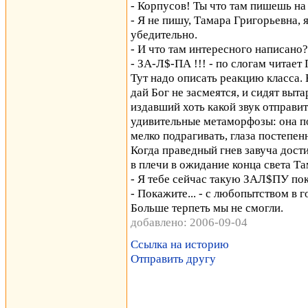
- Корпусов! Ты что там пишешь на
- Я не пишу, Тамара Григорьевна, 
убедительно.
- И что там интересного написано?
- ЗА-Л$-ПА !!! - по слогам читает
Тут надо описать реакцию класса. 
дай Бог не засмеятся, и сидят выт
издавший хоть какой звук отправи
удивительные метаморфозы: она по
мелко подрагивать, глаза постепенн
Когда праведный гнев завуча дост
в плечи в ожидание конца света Та
- Я тебе сейчас такую ЗАЛ$ПУ пок
- Покажите... - с любопытством в 
Больше терпеть мы не смогли.
добавлено: 2006-09-04
Ссылка на историю
Отправить другу