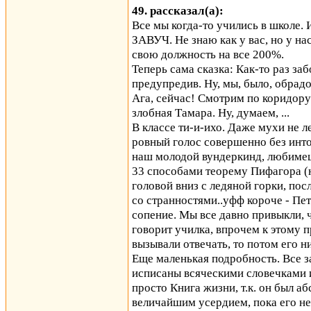
49. рассказал(а):
Все мы когда-то учились в школе. 
ЗАВУЧ. Не знаю как у вас, но у на
свою должность на все 200%.
Теперь сама сказка: Как-то раз за
предупредив. Ну, мы, было, обрадо
Ага, сейчас! Смотрим по коридору
злобная Тамара. Ну, думаем, ...
В классе ти-и-ихо. Даже мухи не л
ровный голос совершенно без инто
наш молодой вундеркинд, любимец
33 способами теорему Пифагора (н
головой вниз с ледяной горки, по
со странностями..уфф короче - Пе
сопение. Мы все давно привыкли, 
говорит училка, впрочем к этому 
вызывали отвечать, то потом его н
Еще маленькая подробность. Все за
исписаны всяческими словечками и
просто Книга жизни, т.к. он был аб
величайшим усердием, пока его н