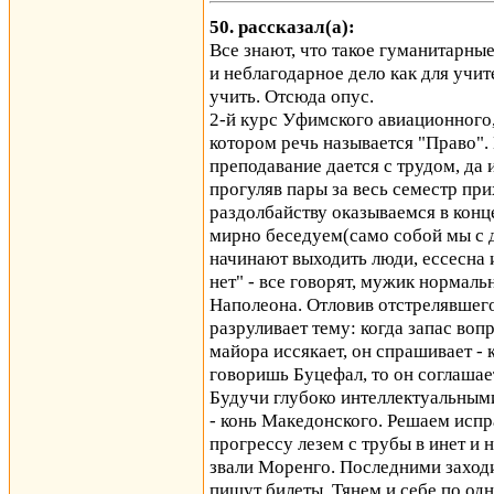
50. рассказал(а):
Все знают, что такое гуманитарны
и неблагодарное дело как для учит
учить. Отсюда опус.
2-й курс Уфимского авиационного,
котором речь называется "Право"
преподавание дается с трудом, да 
прогуляв пары за весь семестр при
раздолбайству оказываемся в конце
мирно беседуем(само собой мы с 
начинают выходить люди, ессесна и
нет" - все говорят, мужик нормаль
Наполеона. Отловив отстрелявшего
разруливает тему: когда запас воп
майора иссякает, он спрашивает - 
говоришь Буцефал, то он соглашает
Будучи глубоко интеллектуальным
- конь Македонского. Решаем испра
прогрессу лезем с трубы в инет и
звали Моренго. Последними заходи
пишут билеты. Тянем и себе по одн