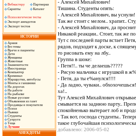
- Алексей Михайлович!
Вебмастеру
Партнерки
Тишина. Студенты опять:
Скрипты
Каталог
- Алексей Михайлович, вы уснули!
Психологичесие тесты
Так же стоит с мелом.. храпит.. Ст
Экспорт анекдотов
Экспорт тестов
- Алексей Михайлович, да проснит
Никакой реакции.. Стоит, так же по
ИСТОРИИ
Тут с последней парты встает Петя
Армия
рядов, подходит к доске, к спящем
Без темы
Врачи и пациенты
то рисовать ему на лбу..
Дети
Женщины
Группа в шоке:
Животные
- Петя!!.. ты че делаешь?????
Знаменитости
Иностранцы
- Рисую мальчика с игрушкой в ж%
Компьютер
Криминал
- Петя, да ты е%анулся!!!!
Маршрутки, автобусы
Менты и гаишники
- Да ладно, чуваки.. обхохочешься!.
На дорогах
ха!..
На работе
На рыбалке
Тут Алексей Михайлович открывает
Новые русские
Объявления из газет
смывается на заднюю парту.. Препо
Продавцы и покупатели
Психи
спокойненько вытерает лоб и прод
Пьянки
- Так вот, господа студенты.. Тепе
Студенты
Супруги
такое глубочайшая психологическ
Теща
Лучшие
добавлено: 2006-05-02
АНЕКДОТЫ