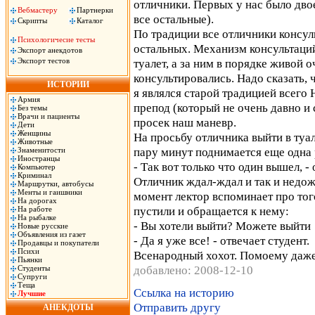
отличники. Первых у нас было двое
Вебмастеру
Партнерки
все остальные).
Скрипты
Каталог
По традиции все отличники консуль
Психологичесие тесты
остальных. Механизм консультаци
Экспорт анекдотов
Экспорт тестов
туалет, а за ним в порядке живой 
консультировались. Надо сказать, 
ИСТОРИИ
я являлся старой традицией всего 
Армия
препод (который не очень давно и
Без темы
Врачи и пациенты
просек наш маневр.
Дети
Женщины
На просьбу отличника выйти в туа
Животные
пару минут поднимается еще одна 
Знаменитости
Иностранцы
- Так вот только что один вышел, -
Компьютер
Криминал
Отличник ждал-ждал и так и недож
Маршрутки, автобусы
Менты и гаишники
момент лектор вспоминает про того
На дорогах
пустили и обращается к нему:
На работе
На рыбалке
- Вы хотели выйти? Можете выйти
Новые русские
Объявления из газет
- Да я уже все! - отвечает студент.
Продавцы и покупатели
Психи
Всенародный хохот. Помоему даже 
Пьянки
добавлено: 2008-12-10
Студенты
Супруги
Теща
Ссылка на историю
Лучшие
Отправить другу
АНЕКДОТЫ