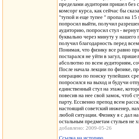
пределами аудитории пришел без ст
комсорг курса, как сейчас бы сказа
"тупой и еще тупее " пропал на 15
попросил выйти, получил разреше
аудиторию, попросил стул - вернут
буквально через минуту у нашего п
получил благодарность перед всем
Понимая, что физику все равно пр
постарался не уйти в загул, прише
абсолютно по всем аудиториям, соб
После начала лекции по физике, пр
операцию по поиску тупейших сред
попросился на выход и будучи отп
единственный стул на этаже, кото
повесив на нее свой замок, чтоб ст
парту. Ессвенно препод всем расс
настоящий советский инженер, на
любой ситуации. Физику я с дал на
остальным предметам стульев не х
добавлено: 2009-05-26
Ссылка на историю