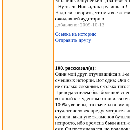
Молчишь Запупейкин! Два тебе З
- Ну ты че Нинка, так грузишь-то!
Надо ли говорить, что мы все легл
ожидавшей аудиторию.
добавлено: 2009-10-13
Ссылка на историю
Отправить другу
100. рассказал(а):
Один мой друг, отучившийся в 1-м
смешных историй. Вот одна: Они с
не столько сложный, сколько тягос
Преподавателем был большой спец
который к студентам относился оч
100% уверены, что зачеты он им пр
студент человек предусмотрительн
купили накануне экзаменов бутылк
непросто, ибо времена были анти-
ему. Он посомневался, но подарок п