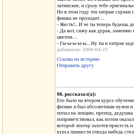
латинские, и сразу тебе оригиналь
Но в этом году эти хитрые сцукки 
фишка не проходит…
- Жесть!.. И че ты теперь будешь де
- Да вот, сижу как дурак, заменя
цветом…
- Гы-ы-ы-ы-ы... Ну ты и хитрая задн
добавлено: 2009-04-23
Ссылка на историю
Отправить другу
98. рассказал(а):
Ето было на втором курсе обучен
физике я был абсолютным нулем и к
попал на лекцию, препод, дедушка
поприветствовал, как потом оказало
которой лектор захотев присесть и
курса принести откуда нибудь стул