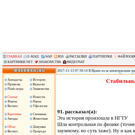
ГЛАВНАЯ
E-MAIL
WAP
RSS
РАССЫЛКИ
ПАРТНЕРКИ
ФАЙЛООБ
КАРТИНКИ.NET
ЗНАКОМСТВА
ВИДЕОЧАТ
2017-11-13 07:59:14 В Иране из-за землетрясения лиш
произошедшего в воскресенье на границе Ирана с Ир
временном жилье, сообщил источник в иранском Кра
Анекдоты
Истории
Стабильны
вырасти, передает РИА «Новости».
Приколы
Курьезы
Flash-игры
Знакомства
Статьи
Новости
Факты
Наука
Космос
Уфология
91. рассказал(а):
Картинки
Смешные
Эта история произошла в НГТУ
Звезды
Животные
Шла контрольная по физике (точнее
Обои
Девушки
заумному, но суть таже). Ну и как 
Космос
Природа