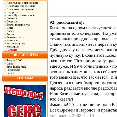
Алкоголики и наркоманы
Анекдоты про женщин
Анекдоты про психов
В дороге...
Вини Пух и компания
Вовочка
92. рассказал(а):
Военные
Врачи и пациенты
Было это на одном из факультетов 
Дети
Евреи
принимать только недавно. Но уже 
Звери
Знаменитости
страшилки про одного препода с 
Кавказцы
Сидим, значит, мы - весь первый к
Компьютерные
Криминал
Друг дружку не знаем, девченки (
Лучшие
пугливую кучку. Входит этот Козел 
ОН-ЛАЙН ИГРЫ
начинается: "Вот про меня тут рас
Тетрис 2000
Lines
еще хуже. И 99% отчисленных - по м
Strip Black Jack
Разбивалка
всю жизнь запомнили, как себя вес
Сапер
того камикадзе, что засмеется" И н
РЕКЛАМА
Девченки в полуобморочном состо
народа раздается вполне раздолбае
Наш Козел взметнулся над кафедро
Кто сказал?!
Фамилия!" А в ответ встает наш 
Всех Времен и Народов, и представ
добавлено: 2008-12-10