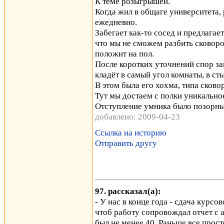
К теме розыгрышей.
Когда жил в общаге университета
ежедневно.
Забегает как-то сосед и предлагает
что мы не сможем разбить сковоро
положит на пол.
После коротких уточнений спор за
кладёт в самый угол комнаты, в ст
В этом была его хохма, типа сковор
Тут мы достаем с полки уникальное
Отступление умника было позорным
добавлено: 2009-04-23
Ссылка на историю
Отправить другу
97. рассказал(а):
- У нас в конце года - сдача курсо
чтоб работу сопровождал отчет с 
был не менее 40. Раньше все прос