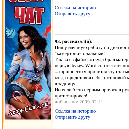
Ссылка на историю
Отправить другу
93. рассказал(а):
Пишу научную работу по диагностик
"камертоно-тональный".
Так вот в файле, откуда брал мате
первую букву. Word соответственно
...хорошо что я прочитал эту стат
когда представил себе этот новый 
в задницу.
Но если б это первым прочитал рук
протестировал!
добавлено: 2009-02-11
Ссылка на историю
Отправить другу