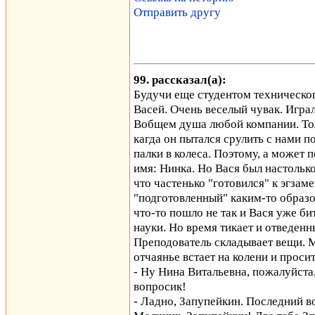
Отправить другу
99. рассказал(а):
Будучи еще студентом техническог
Васей. Очень веселый чувак. Играл
Вобщем душа любой компании. Тол
кагда он пытался срулить с нами п
палки в колеса. Поэтому, а может 
имя: Нинка. Но Вася был настольк
что частенько "готовился" к эгзаме
"подготовленный" каким-то образом
что-то пошло не так и Вася уже би
науки. Но время тикает и отведенн
Преподователь складывает вещи. М
отчаянье встает на колени и проси
- Ну Нина Витальевна, пожалуйста,
вопросик!
- Ладно, Запупейкин. Последний в