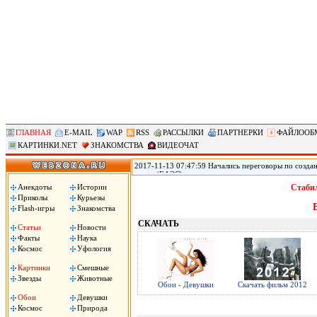
ГЛАВНАЯ
E-MAIL
WAP
RSS
РАССЫЛКИ
ПАРТНЕРКИ
ФАЙЛООБ
КАРТИНКИ.NET
ЗНАКОМСТВА
ВИДЕОЧАТ
2017-11-13 07:47:59 Начались переговоры по созд
союза (ЕАЭС) заинтересованы в максимально широк
(АСЕАН), два объединения уже ведут переговоры о 
Анекдоты
Истории
Стабил
России Дмитрий Медведев. «Мы обсуждаем зону св
Приколы
Курьезы
Медведев на деловом и инвестиционном саммите АС
Flash-игры
Знакомства
СКАЧАТЬ
Статьи
Новости
Факты
Наука
Космос
Уфология
Картинки
Смешные
Звезды
Животные
Обои - Девушки
Скачать фильм 2012
Обои
Девушки
Космос
Природа