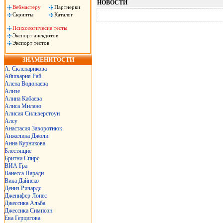
НОВОСТИ
Вебмастеру
Партнерки
Скрипты
Каталог
Психологичесие тесты
Экспорт анекдотов
Экспорт тестов
ЗНАМЕНИТОСТИ
А. Скленарикова
Айшвария Рай
Алена Водонаева
Ализе
Алина Кабаева
Алиса Милано
Алисия Сильверстоун
Алсу
Анастасия Заворотнюк
Анжелина Джоли
Анна Курникова
Блестящие
Бритни Спирс
ВИА Гра
Ванесса Паради
Вика Дайнеко
Дениз Ричардс
Дженифер Лопес
Джессика Альба
Джессика Симпсон
Ева Герцигова