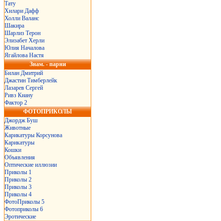
Тату
Хилари Дафф
Холли Валанс
Шакира
Шарлиз Терон
Элизабет Херли
Юлия Началова
Ягайлова Настя
Знам. - парни
Билан Дмитрий
Джастин Тимберлейк
Лазарев Сергей
Ривз Киану
Фактор 2
ФОТОПРИКОЛЫ
Джордж Буш
Животные
Карикатуры Корсунова
Карикатуры
Кошки
Объявления
Оптические иллюзии
Приколы 1
Приколы 2
Приколы 3
Приколы 4
ФотоПриколы 5
Фотоприколы 6
Эротические