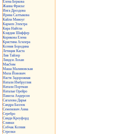
Елена Беркова
Жанна Фриске
Инга Дроздова
Ирина Салтыкова
Кайли Миноуг
Кармен Электра
Кира Найтли
Клаудия Шиффер
Корикова Елена
Кристина Агилера
Ксения Бородина
Летиция Каста
Лив Тайлер
Линдси Лохан
МакSим
Маша Малиновская
Мила Йовович
Настя Задорожная
Натали Имбруглия
Натали Портман
Наталья Орейро
Памела Андерсон
Сагалова Дарья
Сандра Баллок
Семенович Анна
Серебро
Синди Кроуфорд
Сливки
Собчак Ксения
Стрелки