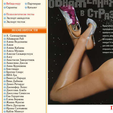
Вебмастеру
Партнерки
Скрипты
Каталог
Психологичесие тесты
Экспорт анекдотов
Экспорт тестов
ЗНАМЕНИТОСТИ
А. Скленарикова
Айшвария Рай
Алена Водонаева
Ализе
Алина Кабаева
Алиса Милано
Алисия Сильверстоун
Алсу
Анастасия Заворотнюк
Анжелина Джоли
Анна Курникова
Блестящие
Бритни Спирс
ВИА Гра
Ванесса Паради
Вика Дайнеко
Дениз Ричардс
Дженифер Лопес
Джессика Альба
Джессика Симпсон
Ева Герцигова
Елена Беркова
Жанна Фриске
Инга Дроздова
Ирина Салтыкова
Кайли Миноуг