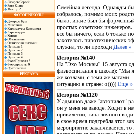
Лазарев Сергей
Ривз Киану
Cемейная легенда. Однажды бы
Фактор 2
собралось, помимо моих родств
ФОТОПРИКОЛЫ
было, иначе был бы форменный 
Джордж Буш
Животные
простых советских инженеров. 
Карикатуры Корсунова
Карикатуры
все бы ничего, если б только п
Кошки
захотелось пиротехнических эфф
Объявления
Оптические иллюзии
служил, то ли проходи
Далее »
Приколы 1
Приколы 2
Приколы 3
История №140
Приколы 4
ФотоПриколы 5
На "Эхо Москвы" 15 августа о
Фотоприколы 6
Эротические
физвоспитания в школе): "Мы ж
РЕКЛАМА
же козлами, с теми же матами..
ситуацию в стране: о)))))
Еще »
История №1120
У админов даже "автопилот" ра
он у меня на заводе. Ходит в н
привилегии, типа личного води
в свое время подгребла этот за
мероприятие заканчивается, то 