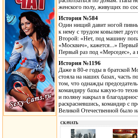
расползаться по домам. Папа н
женского полу, живущих по со
История №584
Один нищий давит ногой пивные
к нему с трудом ковыляет дру
Второй: «Нет, под машину поп
«Москвич», кажется...» Первый
Первый раз под «Мерседес», а 
История №1196
Даже в 80-е годы в братской М
стояла на наших базах, часть 
том, что однажды председатель
командиру базы какую-то техни
и поляну накрыл в благодарнос
раскрасневшись, командир с пр
Великой Отечественной было н
СКАЧАТЬ