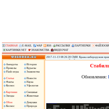
ГЛАВНАЯ
E-MAIL
WAP
RSS
РАССЫЛКИ
ПАРТНЕРКИ
ФАЙЛООБ
КАРТИНКИ.NET
ЗНАКОМСТВА
ВИДЕОЧАТ
2017-11-13 08:26:28 СМИ: Кража кибероружия прив
переживает крупнейший кризис из-за того, что хак
проникновения в устройства и сети по всему миру, 
Анекдоты
Истории
Стабиль
программный код ряда инструментов, похищенных у 
Приколы
Курьезы
ущерб по всему миру. Взлом до сих пор не раскрыт.
Flash-игры
Знакомства
Обновления:
Статьи
Новости
Факты
Наука
Космос
Уфология
Картинки
Смешные
Звезды
Животные
Обои
Девушки
Космос
Природа