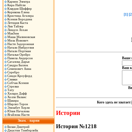
Кармен Электра
Кира Найтли
Клаудия Шиффер
Корикова Елена
[1]
[2
Кристина Агилера
Ксения Бородина
Летиция Каста
Лив Тайлер
Линдси Лохан
МакSим
Маша Малиновская
Мила Йовович
Настя Задорожная
Натали Имбруглия
Натали Портман
Наталья Орейро
Ваше 
Памела Андерсон
Сагалова Дарья
Сандра Баллок
Ваш к
Семенович Анна
Серебро
Синди Кроуфорд
Сливки
Собчак Ксения
Стрелки
Вв
Тату
Хилари Дафф
Холли Валанс
Шакира
Кого здесь не хватает:
Шарлиз Терон
Элизабет Херли
Юлия Началова
Истории
Ягайлова Настя
Знам. - парни
История №1218
Билан Дмитрий
Джастин Тимберлейк