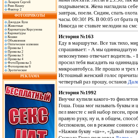
Лазарев Сергей
подрываемся. Жена нагладила себе
Ривз Киану
Фактор 2
завтрак, поели. Сидим, спать охот
ФОТОПРИКОЛЫ
часы. 00:30! PS. В 00:05 от брата 
Джордж Буш
Никогда не ставьте мелодии на см
Животные
Карикатуры Корсунова
Карикатуры
История №163
Кошки
Объявления
Еду в маршрутке. Все так тихо, ми
Оптические иллюзии
Приколы 1
спрашивает: - А мы одиннадцатую 
Приколы 2
невозмутимо отвечает водитель. - 
Приколы 3
Приколы 4
просил тебя высадить на одиннадц
ФотоПриколы 5
Фотоприколы 6
микроавтобуса. Не прошло и трех м
Эротические
Истошный женский голос причитал:
РЕКЛАМА
четвертый раз прошу, останов
Дале
История №1992
Внучке купили какого-то фиолетов
Гоша. Гоша мог называть буквы и ц
пел вместе с ней набор песен, про
правую руку, ну и, в общем, спосо
беспокоили, он в режиме сонного 
«Нажми букву «ш»», «Давай поигра
Сначала Гоша пользовал
Далее »