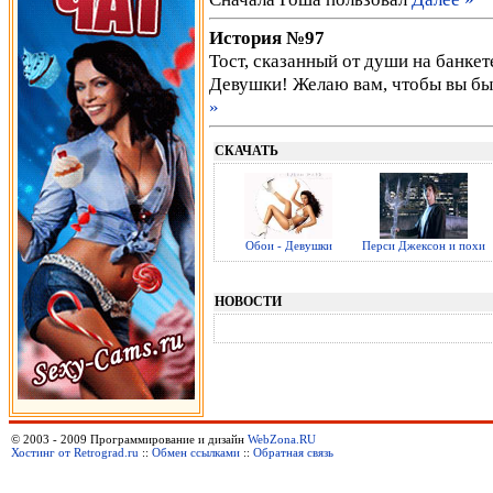
История №97
Тост, сказанный от души на банке
Девушки! Желаю вам, чтобы вы бы
»
СКАЧАТЬ
Обои - Девушки
Перси Джексон и похи
НОВОСТИ
© 2003 - 2009 Программирование и дизайн
WebZona.RU
Хостинг от Retrograd.ru
::
Обмен ссылками
::
Обратная связь