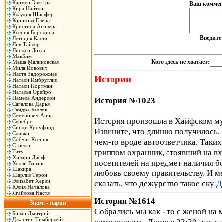
Кармен Электра
Ваш коммен
Кира Найтли
Клаудия Шиффер
Корикова Елена
Кристина Агилера
Ксения Бородина
Введит
Летиция Каста
Лив Тайлер
Линдси Лохан
МакSим
Кого здесь не хватает:
Маша Малиновская
Мила Йовович
Настя Задорожная
Истории
Натали Имбруглия
Натали Портман
Наталья Орейро
Памела Андерсон
История №1023
Сагалова Дарья
Сандра Баллок
Семенович Анна
История произошла в Хайфском мун
Серебро
Синди Кроуфорд
Извините, что длинно получилось. Я
Сливки
Собчак Ксения
чем-то вроде автоответчика. Таких
Стрелки
гриппом охранник, стоявший на в
Тату
Хилари Дафф
посетителей на предмет наличия б
Холли Валанс
Шакира
любовь своему правительству. И ме
Шарлиз Терон
Элизабет Херли
сказать, что дежурство такое ску
Д
Юлия Началова
Ягайлова Настя
История №1614
Знам. - парни
Собрались мы как - то с женой на 
Билан Дмитрий
Джастин Тимберлейк
нами поехать. Легли в 23:30, так к