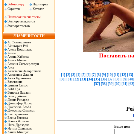
Вебмастеру
Партнерки
Скрипты
Каталог
Психологичесие тесты
Экспорт анекдотов
Экспорт тестов
ЗНАМЕНИТОСТИ
А. Скленарикова
Айшвария Рай
Алена Водонаева
Ализе
Поставить н
Алина Кабаева
Алиса Милано
Алисия Сильверстоун
Алсу
Анастасия Заворотнюк
Анжелина Джоли
[1]
[2]
[3]
[4]
[5]
[6]
[7]
[8]
[9]
[10]
[11]
[12]
[13]
Анна Курникова
[30]
[31]
[32]
[33]
[34]
[35]
[36]
[37]
[38]
[39]
[40
Блестящие
[57]
[58]
[59]
[60]
[61]
[62
Бритни Спирс
ВИА Гра
Ванесса Паради
Вика Дайнеко
Дениз Ричардс
Дженифер Лопес
Джессика Альба
Рей
Джессика Симпсон
Ева Герцигова
Елена Беркова
Жанна Фриске
Инга Дроздова
Ваше имя:
Ирина Салтыкова
Кайли Миноуг