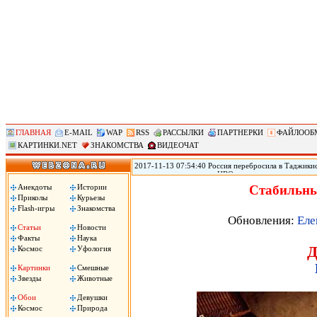
ГЛАВНАЯ
E-MAIL
WAP
RSS
РАССЫЛКИ
ПАРТНЕРКИ
ФАЙЛООБ
КАРТИНКИ.NET
ЗНАКОМСТВА
ВИДЕОЧАТ
2017-11-13 07:54:40 Россия перебросила в Таджикис
самолетов и вертолетов ЦВО на антитеррористическ
Таджикистан, сообщил помощник командующего вой
Анекдоты
Истории
Стабильны
вертолетов Центрального военного округа переброш
Приколы
Курьезы
в совместных учениях по антитеррору, в которых пр
Flash-игры
Знакомства
цитирует РИА «Новости» Рощупкина.
Обновления:
Еле
Статьи
Новости
Факты
Наука
Д
Космос
Уфология
Картинки
Смешные
Звезды
Животные
Обои
Девушки
Космос
Природа