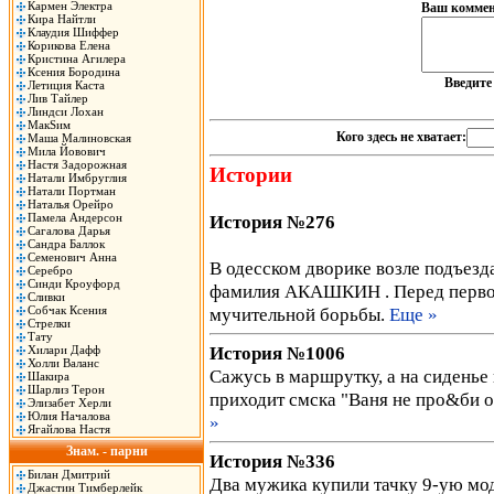
Кармен Электра
Ваш коммен
Кира Найтли
Клаудия Шиффер
Корикова Елена
Кристина Агилера
Ксения Бородина
Введит
Летиция Каста
Лив Тайлер
Линдси Лохан
МакSим
Кого здесь не хватает:
Маша Малиновская
Мила Йовович
Настя Задорожная
Истории
Натали Имбруглия
Натали Портман
Наталья Орейро
Памела Андерсон
История №276
Сагалова Дарья
Сандра Баллок
Семенович Анна
В одесском дворике возле подъезд
Серебро
Синди Кроуфорд
фамилия АКАШКИН . Перед первой
Сливки
Собчак Ксения
мучительной борьбы.
Еще »
Стрелки
Тату
История №1006
Хилари Дафф
Холли Валанс
Сажусь в маршрутку, а на сиденье 
Шакира
Шарлиз Терон
приходит смска "Ваня не про&би о
Элизабет Херли
Юлия Началова
»
Ягайлова Настя
Знам. - парни
История №336
Билан Дмитрий
Два мужика купили тачку 9-ую мод
Джастин Тимберлейк