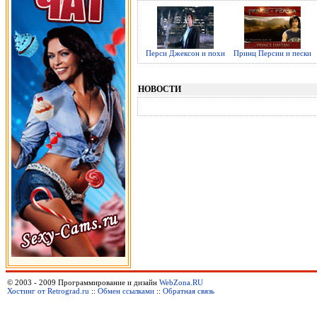
Перси Джексон и похи
Принц Персии и пески
НОВОСТИ
© 2003 - 2009 Программирование и дизайн
WebZona.RU
Хостинг от Retrograd.ru
::
Обмен ссылками
::
Обратная связь