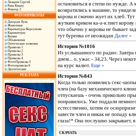
Лазарев Сергей
остановиться в степи по нужде. А 
Ривз Киану
возвратились к машине, то увидели
Фактор 2
ФОТОПРИКОЛЫ
корова и смачно жует их хлеб. Тут
Джордж Буш
жутким криком ка-а-к пнет корову 
Животные
что обычно у коровы не бывает задн
Карикатуры Корсунова
Карикатуры
тут буренка от неожидан
Далее »
Кошки
Объявления
Оптические иллюзии
История №1016
Приколы 1
Приколы 2
Из услышанного по радио: Завтра 
Приколы 3
днем... о, ужас - 34,23. Через нек
Приколы 4
ФотоПриколы 5
на курс валют.
Еще »
Фотоприколы 6
Эротические
РЕКЛАМА
История №843
Когда только появились секс-шопы
член (на базу механического клюю
отпускаешь - очень прикольно пры
понравилось. Уже поддали немного
естесственно, хотим ее осюрпризит
завести член и никак не попаду кл
глаза!* Она послушно закрывает, 
СКАЧАТЬ