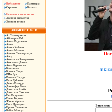
Вебмастеру
Партнерки
Скрипты
Каталог
Психологичесие тесты
Экспорт анекдотов
Экспорт тестов
ЗНАМЕНИТОСТИ
А. Скленарикова
Айшвария Рай
Алена Водонаева
Ализе
Алина Кабаева
Алиса Милано
Пос
Алисия Сильверстоун
Алсу
Анастасия Заворотнюк
Анжелина Джоли
Анна Курникова
Блестящие
[1]
[2]
[3]
Бритни Спирс
ВИА Гра
Ванесса Паради
Вика Дайнеко
Дениз Ричардс
Дженифер Лопес
Джессика Альба
Р
Джессика Симпсон
Ева Герцигова
Елена Беркова
Жанна Фриске
Инга Дроздова
Ваше имя:
Ирина Салтыкова
Кайли Миноуг