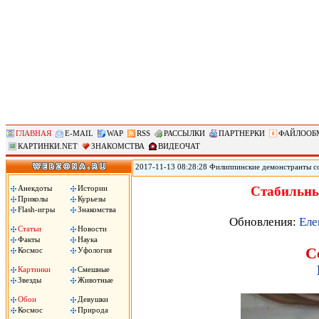
ГЛАВНАЯ
E-MAIL
WAP
RSS
РАССЫЛКИ
ПАРТНЕРКИ
ФАЙЛООБ
КАРТИНКИ.NET
ЗНАКОМСТВА
ВИДЕОЧАТ
2017-11-13 08:28:28 Филиппинские демонстранты с
против «американского империализма» сожгли чуче
Ассоциации государств Юго-Восточной Азии (АСЕА
Анекдоты
Истории
Стабильны
вместе с началом 31-го саммита АСЕАН. Демонстран
Приколы
Курьезы
машина!», сожгли чучело президента Трампа.
Flash-игры
Знакомства
Обновления:
Еле
Статьи
Новости
Факты
Наука
С
Космос
Уфология
Картинки
Смешные
Звезды
Животные
Обои
Девушки
Космос
Природа