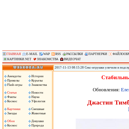
ГЛАВНАЯ
E-MAIL
WAP
RSS
РАССЫЛКИ
ПАРТНЕРКИ
ФАЙЛООБ
КАРТИНКИ.NET
ЗНАКОМСТВА
ВИДЕОЧАТ
2017-11-13 08:15:28 Секс-игрушки уличили в подсл
позволяет удаленно контролировать секс-игрушки, по
использования устройств. По данным юзеров, прило
Анекдоты
Истории
Стабильны
затем сохраняло в памяти телефона. .
Приколы
Курьезы
Flash-игры
Знакомства
Обновления:
Еле
Статьи
Новости
Факты
Наука
Джастин Тимбе
Космос
Уфология
Картинки
Смешные
Звезды
Животные
Обои
Девушки
Космос
Природа