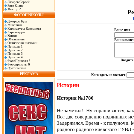
Лазарев Сергей
Ривз Киану
Фактор 2
Ре
ФОТОПРИКОЛЫ
Джордж Буш
Животные
Карикатуры Корсунова
Ваше имя:
Карикатуры
Кошки
Объявления
Ваш коммен
Оптические иллюзии
Приколы 1
Приколы 2
Приколы 3
Приколы 4
Введит
ФотоПриколы 5
Фотоприколы 6
Эротические
РЕКЛАМА
Кого здесь не хватает:
Истории
История №1786
Не заметил!! Ну спрашивается, к
Вот две совершенно подлинных ис
Задержался. Время - к полуночи. М
родного родного киевского ГУВД - 