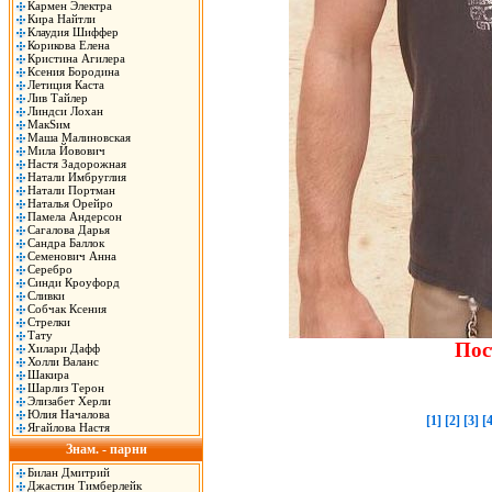
Кармен Электра
Кира Найтли
Клаудия Шиффер
Корикова Елена
Кристина Агилера
Ксения Бородина
Летиция Каста
Лив Тайлер
Линдси Лохан
МакSим
Маша Малиновская
Мила Йовович
Настя Задорожная
Натали Имбруглия
Натали Портман
Наталья Орейро
Памела Андерсон
Сагалова Дарья
Сандра Баллок
Семенович Анна
Серебро
Синди Кроуфорд
Сливки
Собчак Ксения
Стрелки
Тату
Пос
Хилари Дафф
Холли Валанс
Шакира
Шарлиз Терон
Элизабет Херли
Юлия Началова
[1]
[2]
[3]
[4
Ягайлова Настя
Знам. - парни
Билан Дмитрий
Джастин Тимберлейк