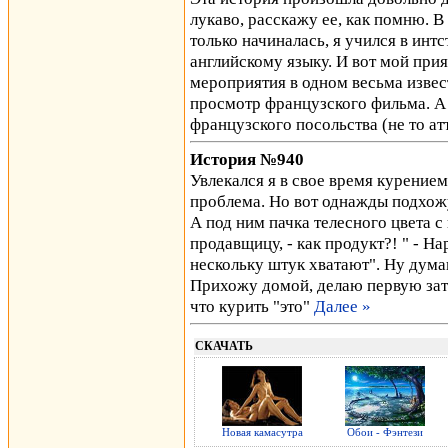
лукаво, расскажу ее, как помню. В
только начиналась, я учился в инт
английскому языку. И вот мой при
мероприятия в одном весьма извес
просмотр французского фильма. А
французского посольства (не то а
История №940
Увлекался я в свое время курением 
проблема. Но вот однажды подхожу
А под ним пачка телесного цвета с
продавщицу, - как продукт?! " - Нар
нескольку штук хватают". Ну дума
Прихожу домой, делаю первую зат
что курить "это"
Далее »
СКАЧАТЬ
Новая камасутра
Обои - Фэнтези