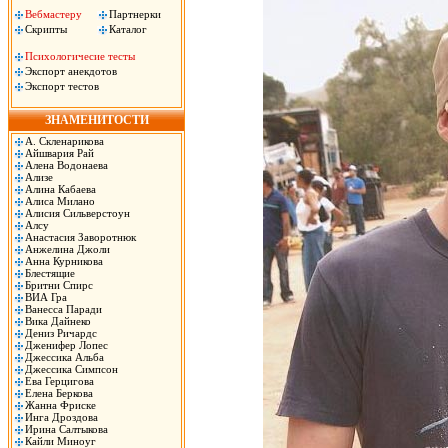
Вебмастеру
Партнерки
Скрипты
Каталог
Психологичесие тесты
Экспорт анекдотов
Экспорт тестов
ЗНАМЕНИТОСТИ
А. Скленарикова
Айшвария Рай
Алена Водонаева
Ализе
Алина Кабаева
Алиса Милано
Алисия Сильверстоун
Алсу
Анастасия Заворотнюк
Анжелина Джоли
Анна Курникова
Блестящие
Бритни Спирс
ВИА Гра
Ванесса Паради
Вика Дайнеко
Дениз Ричардс
Дженифер Лопес
Джессика Альба
Джессика Симпсон
Ева Герцигова
Елена Беркова
Жанна Фриске
Инга Дроздова
Ирина Салтыкова
Кайли Миноуг