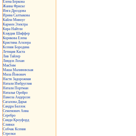
Елена Беркова
Жанна Фриске
Инга Дроздова
Ирина Салтыкова
Кайли Миноуг
Кармен Электра
Кира Найтли
Клаудия Шиффер
Корикова Елена
Кристина Агилера
Ксения Бородина
Летиция Каста
Лив Тайлер
Линдси Лохан
МакSим
Маша Малиновская
Мила Йовович
Настя Задорожная
Натали Имбруглия
Натали Портман
Наталья Орейро
Памела Андерсон
Сагалова Дарья
Сандра Баллок
Семенович Анна
Серебро
Синди Кроуфорд
Сливки
Собчак Ксения
Стрелки