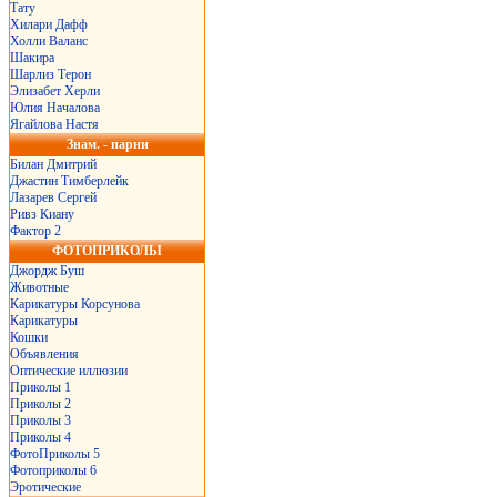
Тату
Хилари Дафф
Холли Валанс
Шакира
Шарлиз Терон
Элизабет Херли
Юлия Началова
Ягайлова Настя
Знам. - парни
Билан Дмитрий
Джастин Тимберлейк
Лазарев Сергей
Ривз Киану
Фактор 2
ФОТОПРИКОЛЫ
Джордж Буш
Животные
Карикатуры Корсунова
Карикатуры
Кошки
Объявления
Оптические иллюзии
Приколы 1
Приколы 2
Приколы 3
Приколы 4
ФотоПриколы 5
Фотоприколы 6
Эротические