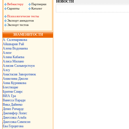
НОВОСТИ
Вебмастеру
Партнерки
Скрипты
Каталог
Психологичесие тесты
Экспорт анекдотов
Экспорт тестов
ЗНАМЕНИТОСТИ
А. Скленарикова
Айшвария Рай
Алена Водонаева
Ализе
Алина Кабаева
Алиса Милано
Алисия Сильверстоун
Алсу
Анастасия Заворотнюк
Анжелина Джоли
Анна Курникова
Блестящие
Бритни Спирс
ВИА Гра
Ванесса Паради
Вика Дайнеко
Дениз Ричардс
Дженифер Лопес
Джессика Альба
Джессика Симпсон
Ева Герцигова