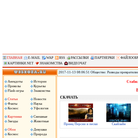
ГЛАВНАЯ
E-MAIL
WAP
RSS
РАССЫЛКИ
ПАРТНЕРКИ
ФАЙЛООБ
КАРТИНКИ.NET
ЗНАКОМСТВА
ВИДЕОЧАТ
2017-11-13 08:06:51 Общество: Разводы превратили
мировое лидерство по такому показателю, как колич
демографических вызовов и, как следствие, потенци
Анекдоты
Истории
Стабил
необходимо определиться с вектором его развития.
Приколы
Курьезы
Flash-игры
Знакомства
СКАЧАТЬ
Статьи
Новости
Факты
Наука
Космос
Уфология
Картинки
Смешные
Звезды
Животные
Принц Персии и пески
Скайлайн
Обои
Девушки
Космос
Природа