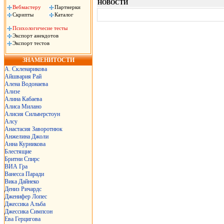
НОВОСТИ
Вебмастеру
Партнерки
Скрипты
Каталог
Психологичесие тесты
Экспорт анекдотов
Экспорт тестов
ЗНАМЕНИТОСТИ
А. Скленарикова
Айшвария Рай
Алена Водонаева
Ализе
Алина Кабаева
Алиса Милано
Алисия Сильверстоун
Алсу
Анастасия Заворотнюк
Анжелина Джоли
Анна Курникова
Блестящие
Бритни Спирс
ВИА Гра
Ванесса Паради
Вика Дайнеко
Дениз Ричардс
Дженифер Лопес
Джессика Альба
Джессика Симпсон
Ева Герцигова