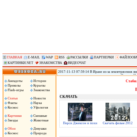
ГЛАВНАЯ
E-MAIL
WAP
RSS
РАССЫЛКИ
ПАРТНЕРКИ
ФАЙЛООБ
КАРТИНКИ.NET
ЗНАКОМСТВА
ВИДЕОЧАТ
2017-11-13 07:59:14 В Иране из-за землетрясения лиш
произошедшего в воскресенье на границе Ирана с Ир
временном жилье, сообщил источник в иранском Кра
Анекдоты
Истории
Стабил
вырасти, передает РИА «Новости».
Приколы
Курьезы
Flash-игры
Знакомства
СКАЧАТЬ
Статьи
Новости
Факты
Наука
Космос
Уфология
Картинки
Смешные
Звезды
Животные
Перси Джексон и похи
Скачать фильм 2012
Обои
Девушки
Космос
Природа