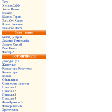
Тату
Хилари Дафф
Холли Валанс
Шакира
Шарлиз Терон
Элизабет Херли
Юлия Началова
Ягайлова Настя
Знам. - парни
Билан Дмитрий
Джастин Тимберлейк
Лазарев Сергей
Ривз Киану
Фактор 2
ФОТОПРИКОЛЫ
Джордж Буш
Животные
Карикатуры Корсунова
Карикатуры
Кошки
Объявления
Оптические иллюзии
Приколы 1
Приколы 2
Приколы 3
Приколы 4
ФотоПриколы 5
Фотоприколы 6
Эротические