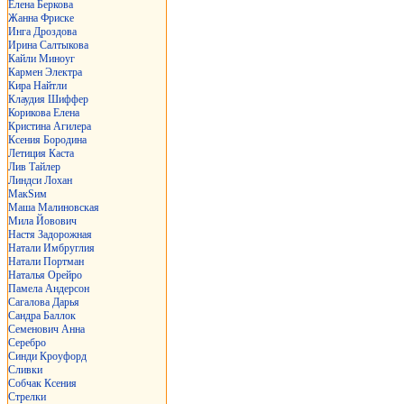
Елена Беркова
Жанна Фриске
Инга Дроздова
Ирина Салтыкова
Кайли Миноуг
Кармен Электра
Кира Найтли
Клаудия Шиффер
Корикова Елена
Кристина Агилера
Ксения Бородина
Летиция Каста
Лив Тайлер
Линдси Лохан
МакSим
Маша Малиновская
Мила Йовович
Настя Задорожная
Натали Имбруглия
Натали Портман
Наталья Орейро
Памела Андерсон
Сагалова Дарья
Сандра Баллок
Семенович Анна
Серебро
Синди Кроуфорд
Сливки
Собчак Ксения
Стрелки