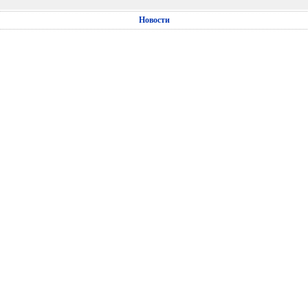
Новости