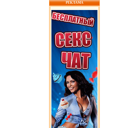
РЕКЛАМА