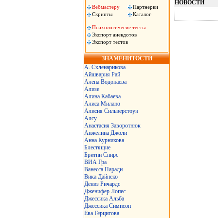
НОВОСТИ
Вебмастеру
Партнерки
Скрипты
Каталог
Психологичесие тесты
Экспорт анекдотов
Экспорт тестов
ЗНАМЕНИТОСТИ
А. Скленарикова
Айшвария Рай
Алена Водонаева
Ализе
Алина Кабаева
Алиса Милано
Алисия Сильверстоун
Алсу
Анастасия Заворотнюк
Анжелина Джоли
Анна Курникова
Блестящие
Бритни Спирс
ВИА Гра
Ванесса Паради
Вика Дайнеко
Дениз Ричардс
Дженифер Лопес
Джессика Альба
Джессика Симпсон
Ева Герцигова