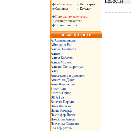
НОВОСТИ
Вебмастеру
Партнерки
Скрипты
Каталог
Психологичесие тесты
Экспорт анекдотов
Экспорт тестов
ЗНАМЕНИТОСТИ
А. Скленарикова
Айшвария Рай
Алена Водонаева
Ализе
Алина Кабаева
Алиса Милано
Алисия Сильверстоун
Алсу
Анастасия Заворотнюк
Анжелина Джоли
Анна Курникова
Блестящие
Бритни Спирс
ВИА Гра
Ванесса Паради
Вика Дайнеко
Дениз Ричардс
Дженифер Лопес
Джессика Альба
Джессика Симпсон
Ева Герцигова