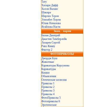
Тату
Хилари Дафф
Холли Валанс
Шакира
Шарлиз Терон
Элизабет Херли
Юлия Началова
Ягайлова Настя
Знам. - парни
Билан Дмитрий
Джастин Тимберлейк
Лазарев Сергей
Ривз Киану
Фактор 2
ФОТОПРИКОЛЫ
Джордж Буш
Животные
Карикатуры Корсунова
Карикатуры
Кошки
Объявления
Оптические иллюзии
Приколы 1
Приколы 2
Приколы 3
Приколы 4
ФотоПриколы 5
Фотоприколы 6
Эротические