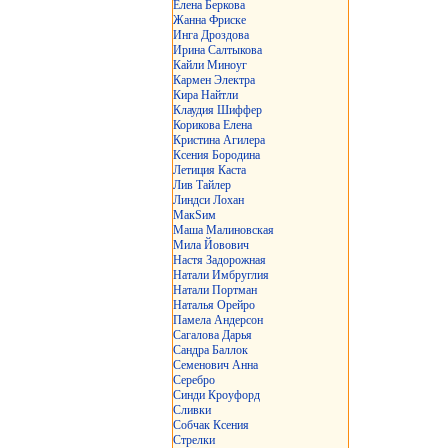
Елена Беркова
Жанна Фриске
Инга Дроздова
Ирина Салтыкова
Кайли Миноуг
Кармен Электра
Кира Найтли
Клаудия Шиффер
Корикова Елена
Кристина Агилера
Ксения Бородина
Летиция Каста
Лив Тайлер
Линдси Лохан
МакSим
Маша Малиновская
Мила Йовович
Настя Задорожная
Натали Имбруглия
Натали Портман
Наталья Орейро
Памела Андерсон
Сагалова Дарья
Сандра Баллок
Семенович Анна
Серебро
Синди Кроуфорд
Сливки
Собчак Ксения
Стрелки