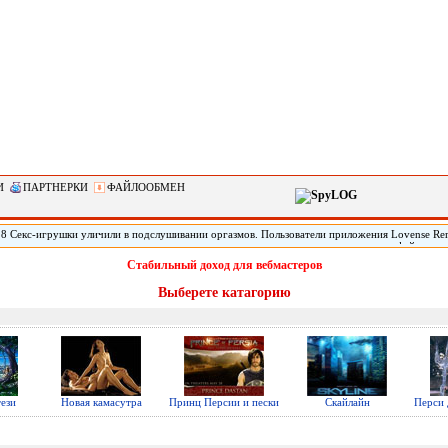
И
ПАРТНЕРКИ
ФАЙЛООБМЕН
28 Секс-игрушки уличили в подслушивании оргазмов. Пользователи приложения Lovense Re
 контролировать секс-игрушки, пожаловались на то, что сервис записывает аудио-файлы во 
ройств. По данным юзеров, приложение создавало аудиофайл продолжительностью около шес
Стабильный доход для вебмастеров
памяти телефона. .
Выберете катагорию
ези
Новая камасутра
Принц Персии и пески
Скайлайн
Перси 