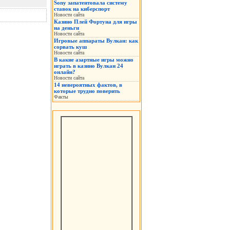
Sony запатентовала систему
ставок на киберспорт
Новости сайта
Казино Плей Фортуна для игры
на деньги
Новости сайта
Игровые аппараты Вулкан: как
сорвать куш
Новости сайта
В какие азартные игры можно
играть в казино Вулкан 24
онлайн?
Новости сайта
14 невероятных фактов, в
которые трудно поверить
Факты