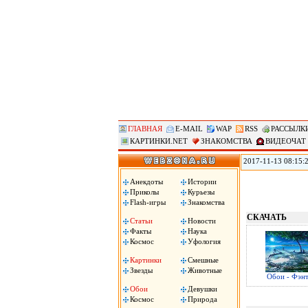
ГЛАВНАЯ
E-MAIL
WAP
RSS
РАССЫЛК
КАРТИНКИ.NET
ЗНАКОМСТВА
ВИДЕОЧАТ
2017-11-13 08:15:
позволяет удаленно
использования уст
Анекдоты
Истории
затем сохраняло в 
Приколы
Курьезы
Flash-игры
Знакомства
СКАЧАТЬ
Статьи
Новости
Факты
Наука
Космос
Уфология
Картинки
Смешные
Звезды
Животные
Обои - Фэнт
Обои
Девушки
Космос
Природа