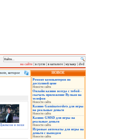
на сайте
|
в гугле
|
в каталоге
|
музыку
|
dvd
НОВОЕ
mote, которое
время
Ремонт компьютеров по
ти минут, а
доступной цене
Новости сайта
Онлайн казино всегда с тобой -
скачать приложение Вулкан на
телефон
Новости сайта
Казино Gaminatorslots для игры
на реальные деньги
Новости сайта
Казино GMSD для игры на
реальные деньги
Джексон и похи
Новости сайта
Игровые автоматы для игры на
деньги с выводом
Новости сайта