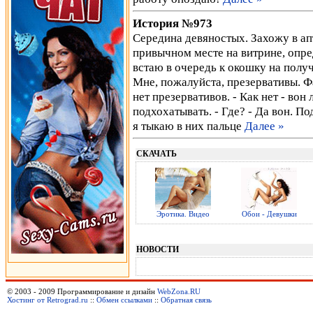
История №973
Середина девяностых. Захожу в ап
привычном месте на витрине, опре
встаю в очередь к окошку на получ
Мне, пожалуйста, презервативы. Ф
нет презервативов. - Как нет - вон
подхохатывать. - Где? - Да вон. П
я тыкаю в них пальце
Далее »
СКАЧАТЬ
Эротика. Видео
Обои - Девушки
НОВОСТИ
© 2003 - 2009 Программирование и дизайн
WebZona.RU
Хостинг от Retrograd.ru
::
Обмен ссылками
::
Обратная связь