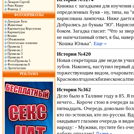
Лазарев Сергей
Книжка с загадками для изyчения 
Ривз Киану
Фактор 2
опpеделенных бyкв - нy, типа, на "
ФОТОПРИКОЛЫ
наpисована лампочка. Hиже дается
Джордж Буш
Добpались до бyкыы "Ю". Hаpисов
Животные
Карикатуры Корсунова
боком. Загадка гласит: "Что за зв
Карикатуры
Кошки
не напечатанный ответ, я бы, наве
Объявления
"Кошка Юлька".
Еще »
Оптические иллюзии
Приколы 1
Приколы 2
История №420
Приколы 3
Приколы 4
Новая секретарша две недели учил
ФотоПриколы 5
Фотоприколы 6
зубов. Наконец, наступил первый д
Эротические
торжествующим видом, очаровател
РЕКЛАМА
Красноволгодонскбизнесконсалти
История №362
Дело было в Таллине году в 85. Я 
нечего... Короче стою в очереди з
пятнадцать. Очередь довольно бол
кто по-эстонски, кто по-русски. Вд
окидывает глазами очередь и видно
народу: - Мужики, пустите без оче
работу опоздаю!
Далее »