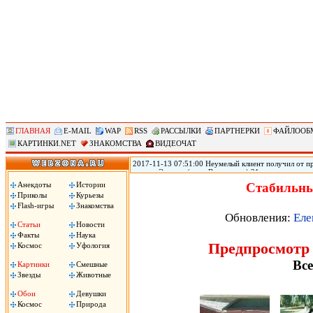
ГЛАВНАЯ
E-MAIL
WAP
RSS
РАССЫЛКИ
ПАРТНЕРКИ
ФАЙЛООБ
КАРТИНКИ.NET
ЗНАКОМСТВА
ВИДЕОЧАТ
2017-11-13 07:51:00 Неумелый клиент получил от пр
городе Эверетт (штат Вашингтон) 21-летняя прости
голову из-за того, что ей не понравился оральный 
Анекдоты
Истории
Стабильны
Пули застряли у него в голове, он не может говорить
Приколы
Курьезы
Flash-игры
Знакомства
Обновления:
Еле
Статьи
Новости
Факты
Наука
Предпросмотр
Космос
Уфология
Все
Картинки
Смешные
Звезды
Животные
Обои
Девушки
Космос
Природа