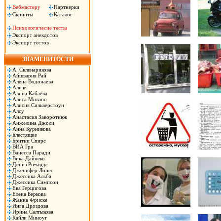
Вебмастеру
Партнерки
Скрипты
Каталог
Психологичесие тесты
Экспорт анекдотов
Экспорт тестов
ЗНАМЕНИТОСТИ
А. Скленарикова
Айшвария Рай
Алена Водонаева
Ализе
Алина Кабаева
Алиса Милано
Алисия Сильверстоун
Алсу
Анастасия Заворотнюк
Анжелина Джоли
Анна Курникова
Блестящие
Бритни Спирс
ВИА Гра
Ванесса Паради
Вика Дайнеко
Дениз Ричардс
Дженифер Лопес
Джессика Альба
Джессика Симпсон
Ева Герцигова
Елена Беркова
Жанна Фриске
Инга Дроздова
Ирина Салтыкова
Кайли Миноуг