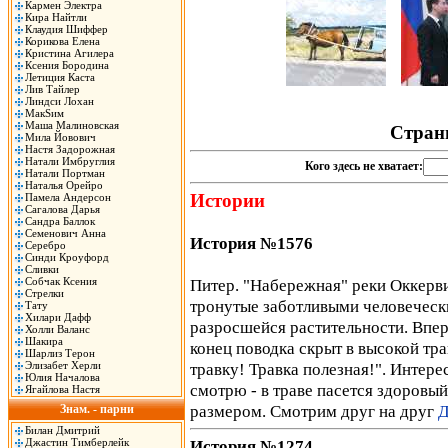
Кармен Электра
Кира Найтли
Клаудия Шиффер
Корикова Елена
Кристина Агилера
Ксения Бородина
Летиция Каста
Лив Тайлер
Линдси Лохан
МакSим
Маша Малиновская
Стран
Мила Йовович
Настя Задорожная
Натали Имбруглия
Кого здесь не хватает:
Натали Портман
Наталья Орейро
Истории
Памела Андерсон
Сагалова Дарья
Сандра Баллок
Семенович Анна
История №1576
Серебро
Синди Кроуфорд
Сливки
Собчак Ксения
Питер. "Набережная" реки Оккервил
Стрелки
тронутые заботливыми человеческ
Тату
Хилари Дафф
разросшейся растительности. Впере
Холли Валанс
Шакира
конец поводка скрыт в высокой тр
Шарлиз Терон
Элизабет Херли
травку! Травка полезная!". Интере
Юлия Началова
смотрю - в траве пасется здоровый
Ягайлова Настя
размером. Смотрим друг на друг
Д
Знам. - парни
Билан Дмитрий
Джастин Тимберлейк
История №1274