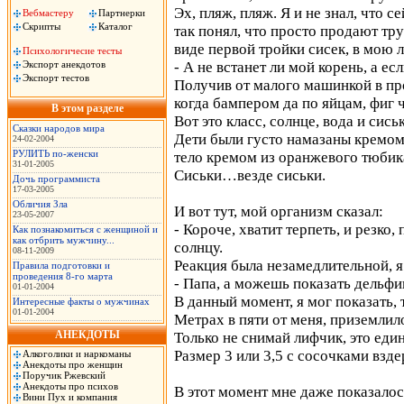
Эх, пляж, пляж. Я и не знал, что 
Вебмастеру
Партнерки
Скрипты
Каталог
так понял, что просто продают трус
виде первой тройки сисек, в мою
Психологичесие тесты
Экспорт анекдотов
- А не встанет ли мой корень, а есл
Экспорт тестов
Получив от малого машинкой в про
когда бампером да по яйцам, фиг ч
В этом разделе
Вот это класс, солнце, вода и сись
Сказки народов мира
Дети были густо намазаны кремом 
24-02-2004
РУЛИТЬ по-женски
тело кремом из оранжевого тюбик
31-01-2005
Сиськи…везде сиськи.
Дочь программиста
17-03-2005
Обличия Зла
И вот тут, мой организм сказал:
23-05-2007
- Короче, хватит терпеть, и резко
Как познакомиться с женщиной и
как отбрить мужчину...
солнцу.
08-11-2009
Реакция была незамедлительной, я
Правила подготовки и
проведения 8-го марта
- Папа, а можешь показать дельфи
01-01-2004
В данный момент, я мог показать, 
Интересные факты о мужчинах
01-01-2004
Метрах в пяти от меня, приземлил
АНЕКДОТЫ
Только не снимай лифчик, это един
Размер 3 или 3,5 с сосочками взд
Алкоголики и наркоманы
Анекдоты про женщин
Поручик Ржевский
Анекдоты про психов
В этот момент мне даже показалось
Вини Пух и компания