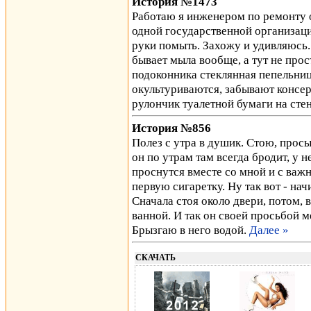
История №1473
Работаю я инженером по ремонту о
одной государственной организаци
руки помыть. Захожу и удивляюсь. 
бывает мыла вообще, а тут не прос
подоконника стеклянная пепельниц
окультуриваются, забывают консе
рулончик туалетной бумаги на сте
История №856
Полез с утра в душик. Стою, прос
он по утрам там всегда бродит, у 
проснутся вместе со мной и с ва
первую сигаретку. Ну так вот - нач
Сначала стоя около двери, потом, 
ванной. И так он своей просьбой м
Брызгаю в него водой.
Далее »
СКАЧАТЬ