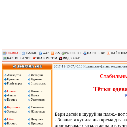
ГЛАВНАЯ
E-MAIL
WAP
RSS
РАССЫЛКИ
ПАРТНЕРКИ
ФАЙЛООБ
КАРТИНКИ.NET
ЗНАКОМСТВА
ВИДЕОЧАТ
2017-11-13 07:40:10 Ирландские фанаты оккупирова
прибывшие в Копенгаген на стыковой матч с национ
женского белья Victoria s Secret. Ирландские фанаты
Анекдоты
Истории
Стабильны
футболисты. .
Приколы
Курьезы
Flash-игры
Знакомства
Тётки одев
Статьи
Новости
В
Факты
Наука
Космос
Уфология
Картинки
Смешные
Звезды
Животные
Бери детей и шуруй на пляж,- вот
- Значит, я купила два крема для з
Обои
Девушки
Космос
Природа
оранжевом,- сказала жена и вручи