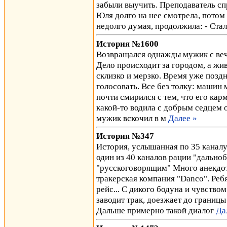
забыли выучить. Преподаватель сп
Юля долго на нее смотрела, потом 
недолго думая, продолжила: - Ста
История №1600
Возвращался однажды мужик с веч
Дело происходит за городом, а жив
склизко и мерзко. Время уже поздн
голосовать. Все без толку: машин 
почти смирился с тем, что его карм
какой-то водила с добрым седцем о
мужик вскочил в м
Далее »
История №347
История, услышанная по 35 каналу
один из 40 каналов рации "дально
"русскоговорящим" Много анекдотов
тракерская компания "Danco". Реб
рейс... С дикого бодуна и чувство
заводит трак, доезжает до границы
Дальше примерно такой диалог
Да