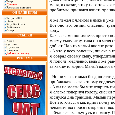
Теща
меня, и сказав, что у него такая
Лучшие
Рассказать историю
проблемы, принялся копать транше
ОН-ЛАЙН ИГРЫ
Тетрис 2000
Я же лежал с членом в ямке и уже
Lines
Strip Black Jack
Вот оно, вот он миг спасения, тра
Разбивалка
воду.
Сапер
Как вы сами понимаете, просто пол
ССЫЛКИ
моему сыну игру, типа он в меня ст
Юмор
Эротика
добьет. На что малый вполне резо
Студентам
Интернет
- А что у всех раненых, пиьска в 
Добавить ссылку
Я соврал своему сыну, утвердител
РЕКЛАМА
Я пополз, медленно, ведь я же ра
за какие-то корни. Малый палил в 
- Но ни чего, только бы доползти 
приближаясь к заветному водоему
- А вы не могли бы мне открыть п
Я слегка повернул голову, сиськи 
коснулся дна траншеи. Малый пере
Вот это класс, я как идиот ползу 
ненавязчиво просят открыть пиво. 
сейчас слегка окунусь и помогу. П