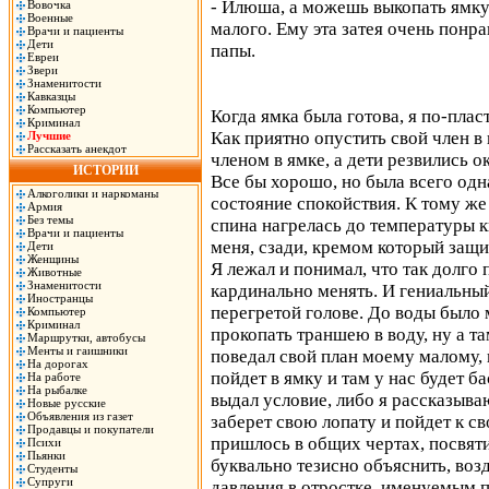
- Илюша, а можешь выкопать ямку 
Вовочка
Военные
малого. Ему эта затея очень понра
Врачи и пациенты
Дети
папы.
Евреи
Звери
Знаменитости
Кавказцы
Компьютер
Когда ямка была готова, я по-пла
Криминал
Как приятно опустить свой член в
Лучшие
Рассказать анекдот
членом в ямке, а дети резвились о
ИСТОРИИ
Все бы хорошо, но была всего одна
Алкоголики и наркоманы
состояние спокойствия. К тому же 
Армия
Без темы
спина нагрелась до температуры к
Врачи и пациенты
меня, сзади, кремом который защи
Дети
Женщины
Я лежал и понимал, что так долго
Животные
Знаменитости
кардинально менять. И гениальный 
Иностранцы
перегретой голове. До воды было м
Компьютер
Криминал
прокопать траншею в воду, ну а та
Маршрутки, автобусы
Менты и гаишники
поведал свой план моему малому, 
На дорогах
пойдет в ямку и там у нас будет б
На работе
На рыбалке
выдал условие, либо я рассказыва
Новые русские
Объявления из газет
заберет свою лопату и пойдет к св
Продавцы и покупатели
пришлось в общих чертах, посвяти
Психи
Пьянки
буквально тезисно объяснить, воз
Студенты
Супруги
давления в отростке, именуемым 