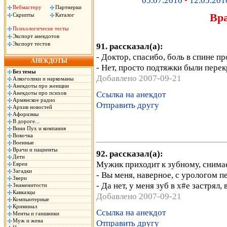
05.07.2010
•
12.05.201
Вебмастеру
Партнерки
Вр
Скрипты
Каталог
Психологичесие тесты
Экспорт анекдотов
Экспорт тестов
91. рассказал(а):
- Доктор, спасибо, боль в спине пр
АНЕКДОТЫ
- Нет, просто подтяжки были пере
Без темы
Добавлено 2007-09-21
Алкоголики и наркоманы
Анекдоты про женщин
Ссылка на анекдот
Анекдоты про психов
Армянское радио
Отправить другу
Архив новостей
Афоризмы
В дороге...
Вини Пух и компания
Вовочка
Военные
Врачи и пациенты
92. рассказал(а):
Дети
Мужик приходит к зубному, снимае
Евреи
Загадки
- Вы меня, наверное, с урологом пе
Звери
- Да нет, у меня зуб в х#е застрял,
Знаменитости
Кавказцы
Добавлено 2007-09-21
Компьютерные
Криминал
Ссылка на анекдот
Менты и гаишники
Муж и жена
Отправить другу