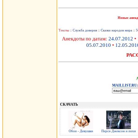
Новые анек
Тексты
::
Служба доверия
::
Сказки народов мира
::
5
Анекдоты по датам:
24.07.2012
•
05.07.2010
•
12.05.201
РАС
MAILLIST.RU
СКАЧАТЬ
Обои - Девушки
Перси Джексон и похи