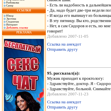
Разбивалка
- Есть ли надобность в дальнейш
Сапер
- Да, надо будет две-три недели п
ССЫЛКИ
- И когда его выпишут из больниц
Юмор
Эротика
- В эту пятницу. Вы кто, родствен
Студентам
Интернет
- Нет, я сам Сидоров и есть, но мн
Добавить ссылку
говорит!
РЕКЛАМА
Добавлено 2007-11-05
Ссылка на анекдот
Отправить другу
95. рассказал(а):
Мужик приходит к проктологу:
- Здравствуйте, доктор. Я - Сидор
- Здравствуйте, больной. Снимайте
Добавлено 2007-11-23
Ссылка на анекдот
Отправить другу