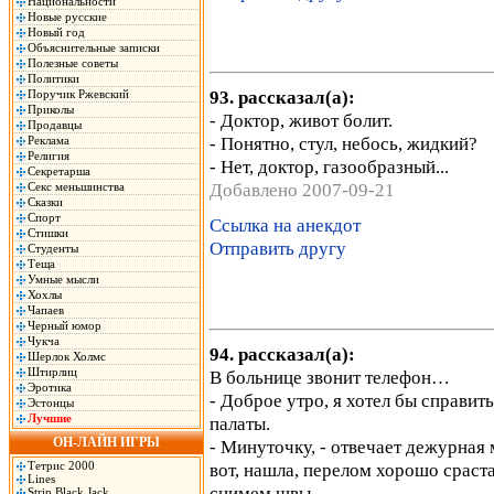
Национальности
Новые русские
Новый год
Объяснительные записки
Полезные советы
Политики
93. рассказал(а):
Поручик Ржевский
Приколы
- Доктор, живот болит.
Продавцы
- Понятно, стул, небось, жидкий?
Реклама
Религия
- Нет, доктор, газообразный...
Секретарша
Добавлено 2007-09-21
Секс меньшинства
Сказки
Спорт
Ссылка на анекдот
Стишки
Отправить другу
Студенты
Теща
Умные мысли
Хохлы
Чапаев
Черный юмор
Чукча
94. рассказал(а):
Шерлок Холмс
Штирлиц
В больнице звонит телефон…
Эротика
- Доброе утро, я хотел бы справит
Эстонцы
Лучшие
палаты.
ОН-ЛАЙН ИГРЫ
- Минуточку, - отвечает дежурная 
Тетрис 2000
вот, нашла, перелом хорошо сраста
Lines
снимем швы.
Strip Black Jack