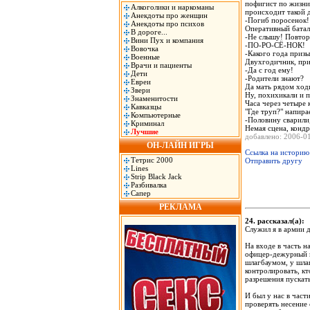
пофигист по жизни.
Алкоголики и наркоманы
происходит такой 
Анекдоты про женщин
-Погиб поросенок!
Анекдоты про психов
Оперативный батал
В дороге...
-Не слышу! Повто
Вини Пух и компания
-ПО-РО-СЁ-НОК!
Вовочка
-Какого года призы
Военные
Двухгодичник, при
Врачи и пациенты
-Да с год ему!
Дети
-Родители знают?
Евреи
Да мать рядом ход
Звери
Ну, похихикали и п
Знаменитости
Часа через четыре 
Кавказцы
"Где труп?" напира
Компьютерные
-Половину сварили,
Криминал
Немая сцена, кондр
Лучшие
добавлено: 2006-
ОН-ЛАЙН ИГРЫ
Ссылка на историю
Тетрис 2000
Отправить другу
Lines
Strip Black Jack
Разбивалка
Сапер
РЕКЛАМА
24. рассказал(а)
Служил я в армии 
На входе в часть 
офицер-дежурный и
шлагбаумом, у шла
контролировать, кт
разрешения пускат
И был у нас в част
проверять несение