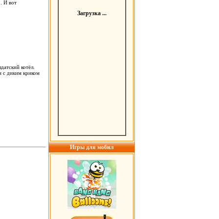
. И вот
Загрузка ...
датский котёл.
и с диким криком
Игры для мобил