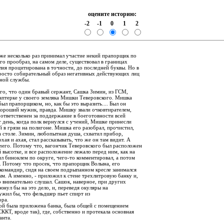
оцените историю:
-2
-1
0
1
2
:
уже несколько раз принимал участие некий прапорщик по
о прообраз, на самом деле, существовал в границах
лия процитирована в точности, до последней буквы. Но в
просто собирательный образ негативных действующих лиц
ной службы.
ого, что один бравый сержант, Сашка Зимин, из ГСМ,
каптерке у своего земляка Мишки Теверовского. Мишка
ыл прапорщиком, но, как бы это выразить.... Был он
Хороший мужик, правда. Мишку звали очковтирателем,
 ответственен за поддержание в боеготовности всей
т день, когда полк вернулся с учений, Мишке принесли
 в грязи на полигоне. Мишка его разобрал, прочистил,
а столе. Зимин, любопытная душа, схватил прибор,
хая и ахая, стал рассказывать, что же он там видит. А
чего. Потому что, вагончик Теверовского был расположен
высотке, и все расположение лежало перед ним, как на
л биноклем по округе, чего-то комментировал, а потом
. Потому что просек, что прапорщик Волына, его
командир, сидя на своем подрыпанном кресле занимался
м. А именно, - приложил к стене трехлитровую банку и,
о внимательно слушал. Сашок, наверное, при других
юнул бы на это дело, и, переведя окуляры на
ужил бы, что фельдшер пьет спирт из
ора.
орой была приложена банка, была общей с помещением
ККТ, вроде так), где, собственно и протекала основная
анта.