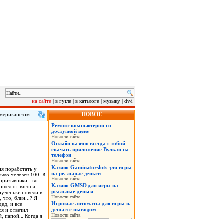
на сайте
|
в гугле
|
в каталоге
|
музыку
|
dvd
НОВОЕ
американском
 клиенту в
Ремонт компьютеров по
сле инцидента.
доступной цене
Новости сайта
Онлайн казино всегда с тобой -
скачать приложение Вулкан на
телефон
Новости сайта
Казино Gaminatorslots для игры
ня поработать у
на реальные деньги
было человек 100. В
Новости сайта
 призывники - во
Казино GMSD для игры на
ошел от вагона,
реальные деньги
 рученьки повели в
Новости сайта
 что, блин...? Я
Игровые автоматы для игры на
дед, и все
деньги с выводом
ся и ответил
Новости сайта
 папой... Когда я