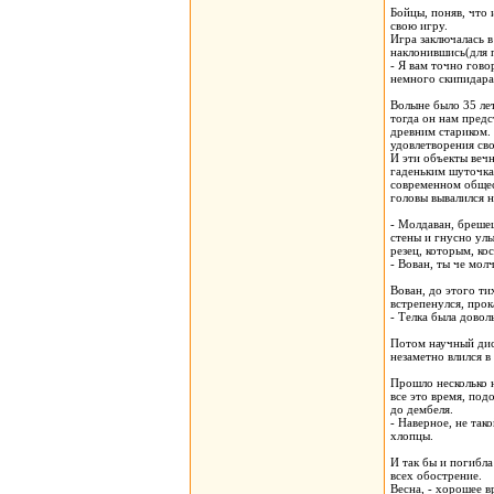
Бойцы, поняв, что 
свою игру.
Игра заключалась в
наклонившись(для 
- Я вам точно гово
немного скипидара 
Волыне было 35 лет
тогда он нам предс
древним стариком. 
удовлетворения св
И эти объекты вечн
гаденьким шуточка
современном общест
головы вывалился н
- Молдаван, брешеш
стены и гнусно ул
резец, которым, ко
- Вован, ты че мол
Вован, до этого ти
встрепенулся, прок
- Телка была довол
Потом научный дис
незаметно влился 
Прошло несколько н
все это время, под
до дембеля.
- Наверное, не так
хлопцы.
И так бы и погибла
всех обострение.
Весна, - хорошее в