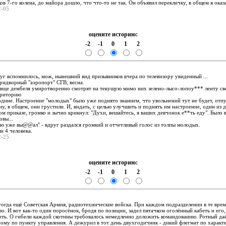
ов 7-го колена, до майора дошло, что что-то не так. Он объявил перекличку, в общем я оказ
12-05
оцените историю:
-2
-1
0
1
2
:
уг вспомнилось, мож, нынешний вид призывников вчера по телевизору увиденный ...
ридворный "аэропорт" СГВ, весна.
лнце дембеля умиротворенно смотрят на текущую мимо них зелено-лысо-лопоу*** ленту св
рриторию
дине. Настроение "молодых" было уже поднято знанием, что увольнений тут не будет, отп
ну, в общем, они грустили. И, видать, с целью улучшить и поднять им настроение, один из д
ом приказе, громко и зычно крикнул: "Духи, вешайтесь, я ваших девчонок е**ть еду". Было 
вы...
вою уже вы@@ал" - вдруг раздался громкий и отчетливый голос из толпы молодых.
и 4 человека.
12-25
оцените историю:
-2
-1
0
1
2
:
тогда ещё Советская Армия, радиотехнические войска. При каждом подразделении в те вре
о. И вот как-то один поросёнок, бродя по позиции, задел пятачком оголённый кабеть и его,
рть. О гибели каждой скотины требовалось немедленно доложить командованию. Ротный да
ому по пункту управления. А дежурил в тот день двухгодичник - дикий флегмат по характ