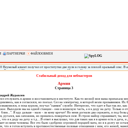
И
ПАРТНЕРКИ
ФАЙЛООБМЕН
0 Неумелый клиент получил от проститутки две пули в голову за плохой оральный секс. В 
тат Вашингтон) 21-летняя проститутка по имени Марисса Уоллен дважды выстрелила своему
 что ей не понравился оральный секс с ним. Мужчину обнаружили живым спустя три дня по
Стабильный доход для вебмастеров
го в голове, он не может говорить.
Армия
Страница 3
: Андрей Журавлев
пел отслужить в армии и восстановиться в институте. Как-то весной моя мама припахала ме
удивляюсь, как я согласился, но поехал. Сел на электричку, в которой везли призывников. Их 
ознакомился, и пока курили, поучал "сынков" службе. Интересно, что одет я был так же, как
жное. Выходили мы на одной станции - они в воинскую часть, а я к деду на дачу. Только я от
, блин...". Я иду дальше - мало - ли кому кричат! Но меня догнали два сержанта, и под белы
ся, ругался, как сапожник, но пришлось покориться силе. В строю майор спрашивает, ты, мол,
что я к деду на дачу и т.д....В ответ я выслушал, что для таких как я в армии есть и дача, и 
лает из меня человека. Все это было сдобрено огромной порцией мата, но я в долгу не остал
е, что я готов вступить в противоестественные половые отношения с ним, его женой, мамой,