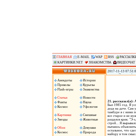
ГЛАВНАЯ
E-MAIL
WAP
RSS
РАССЫЛК
КАРТИНКИ.NET
ЗНАКОМСТВА
ВИДЕОЧАТ
2017-11-13 07:51:0
городе Эверетт (ш
голову из-за того,
Анекдоты
Истории
Пули застряли у не
Приколы
Курьезы
Flash-игры
Знакомства
Статьи
Новости
21. рассказал(а)
Факты
Наука
Был 1985 год. Я ус
Космос
Уфология
деда на даче. Сам 
тамбуре я с ними п
Картинки
Смешные
все старое и не ну
Звезды
Животные
раздался крик: "Э-э
строй... Я вырывал
пытаюсь объяснить, 
Обои
Девушки
остальное, что сде
Космос
Природа
майору в том смысл