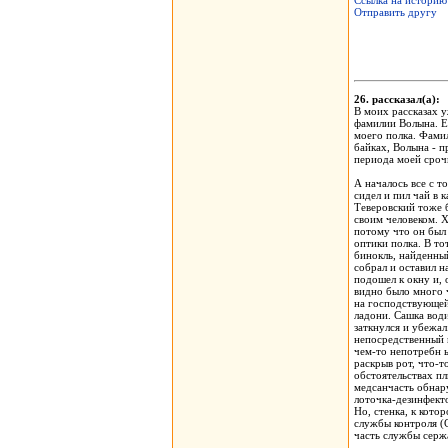
Ссылка на историю
Отправить другу
26. рассказал(а)
В моих рассказах 
фамилии Волына. Ег
моего полка. Фами
байках, Волына - 
периода моей сроч
А началось все с т
сидел и пил чай в 
Теверовский тоже б
своим человеком. 
потому что он был
оптики полка. В то
бинокль, найденный
собрал и оставил н
подошел к окну и, о
видно было много 
на господствующей 
ладони. Сашка води
заткнулся и убежал
непосредственный 
чем-то непотребн ы
раскрыв рот, что-т
обстоятельствах пл
медсанчасть обнар
лоточка-дезинфект
Но, стенка, к кот
службы контроля (С
часть службы серж