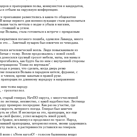
ицеров и прапорщиков полка, коммунистов и кандидатов,
ы и отбыли на окружную конференцию.
все приехавшие разместились в каком-то общежитии
 В конце первого дня военнослужащие стали расползаться
льшая часть мечтала о водке и убыла в магазин,
 стоявший за углом.
ице Волыны, стала готовиться к встрече с прекрасным
резервативов поганого пошиба, одеколон Лаванда, много
и это.... Заветный пузырек был извлечен из чемодана.
тился нечеловеческий вопль. Люди повыскакивали из
сбитые с толку. Вопли продолжались с новой силой.
ы доносился грузный грохот мебели, маты, зов мамы и
 прогибались, как будто бы по ним с внутренней стороны
аттракциона "Гонки по вертикали".
хода и решал, что сделать, когда дверь резко
еме показался Волына в парадном кителе, фуражке, с
 и членом, крепко зажатым в правой руке.
ся прапорщик по длинному коридору в направлении
а ним толпа народу.
 - грохотал пол.
я, старый генерал, НачПО округа, с многочисленной
по лестнице, неизвестно, с какой надобностью. Лестница
дору примерно посередине. Как раз на участке, где
скорость литерного поезда. Генерал был замечен
уть не убит. И несмотря на это, прапорщик, все еще
а свой фаллос, успел козырнуть левой рукой,
о бравое, всхлипнул и продолжил по трассе. Народ,
овавший прапорщика, затормозил юзом, звонко ударившись
учу пыли и, в растерянности уставился на генерала.
ий воин с х№ем наголО! - голосом былинника вещал