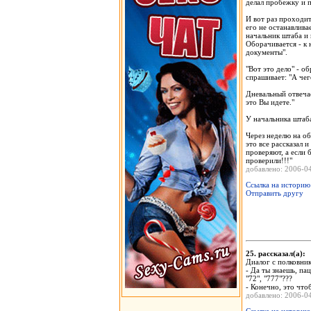
делал пробежку и 
И вот раз проходи
его не останавлива
начальник штаба и 
Оборачивается - к
документы".
"Вот это дело" - о
спрашивает: "А чег
Дневальный отвечае
это Вы идете."
У начальника штаба
Через неделю на об
это все рассказал 
проверяют, а если 
проверили!!!"
добавлено: 2006-
Ссылка на историю
Отправить другу
25. рассказал(а)
Диалог с полковник
- Да ты знаешь, па
"72", "777"???
- Конечно, это что
добавлено: 2006-