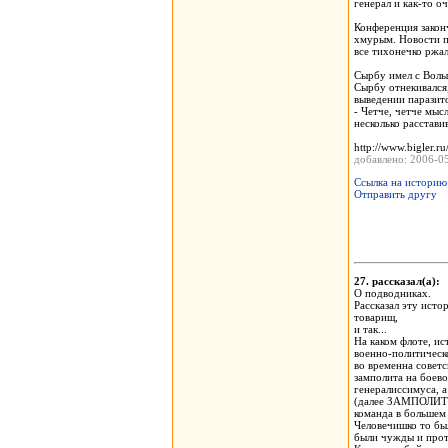
генерал и как-то о
Конференция закон
хмурым. Новости п
все тихонечко ржа
Сырбу имел с Волын
Сырбу отнекивался,
выведении паразито
- Четче, четче мыс
несколько расстави
http://www.bigler.r
добавлено: 2006-
Ссылка на историю
Отправить другу
27. рассказал(а)
О подводниках.
Рассказал эту исто
товарищ,
и так...
На каком флоте, ис
военно-политическо
во временна советс
замполита на боев
генералиссимуса, а
(далее ЗАМПОЛИТ), 
команда в большем 
Человечишко то бы
были чужды и про