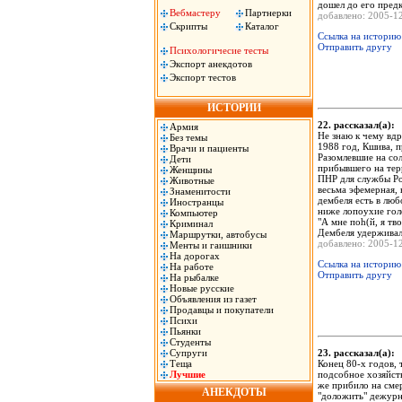
дошел до его предк
Вебмастеру
Партнерки
добавлено: 2005-
Скрипты
Каталог
Ссылка на историю
Отправить другу
Психологичесие тесты
Экспорт анекдотов
Экспорт тестов
ИСТОРИИ
22. рассказал(а)
Армия
Не знаю к чему вдр
Без темы
1988 год, Кшива, п
Врачи и пациенты
Разомлевшие на со
Дети
прибывшего на те
Женщины
ПНР для службы Ро
Животные
весьма эфемерная, 
Знаменитости
дембеля есть в люб
Иностранцы
ниже лопоухие голо
Компьютер
"А мне поh(й, я т
Криминал
Дембеля удерживал
Маршрутки, автобусы
добавлено: 2005-
Менты и гаишники
На дорогах
Ссылка на историю
На работе
Отправить другу
На рыбалке
Новые русские
Объявления из газет
Продавцы и покупатели
Психи
Пьянки
Студенты
Супруги
23. рассказал(а)
Теща
Конец 80-х годов, 
Лучшие
подсобное хозяйств
же прибило на сме
АНЕКДОТЫ
"доложить" дежурн