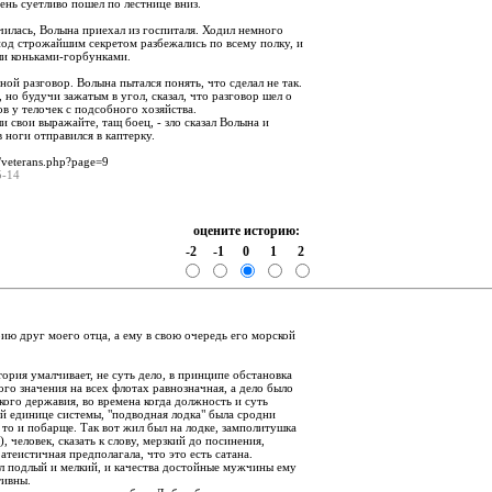
чень суетливо пошел по лестнице вниз.
чилась, Волына приехал из госпиталя. Ходил немного
од строжайшим секретом разбежались по всему полку, и
ли коньками-горбунками.
ой разговор. Волына пытался понять, что сделал не так.
 но будучи зажатым в угол, сказал, что разговор шел о
в у телочек с подсобного хозяйства.
ли свои выражайте, тащ боец, - зло сказал Волына и
в ноги отправился в каптерку.
u/veterans.php?page=9
05-14
оцените историю:
-2
-1
0
1
2
:
рию друг моего отца, а ему в свою очередь его морской
тория умалчивает, не суть дело, в принципе обстановка
го значения на всех флотах равнозначная, а дело было
кого державия, во времена когда должность и суть
ой единице системы, "подводная лодка" была сродни
 то и побарще. Так вот жил был на лодке, замполитушка
человек, сказать к слову, мерзкий до посинения,
атеистичная предполагала, что это есть сатана.
л подлый и мелкий, и качества достойные мужчины ему
тивны.