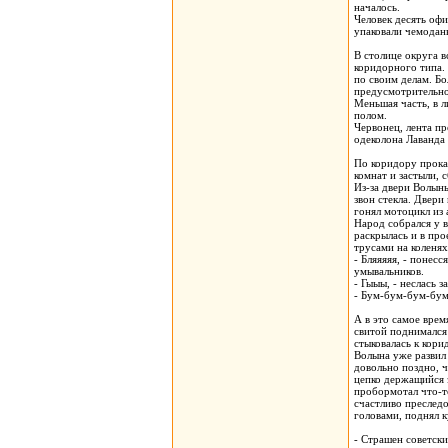
началось.
Человек десять оф
упаковали чемодан
В столице округа 
коридорного типа.
по своим делам. Бо
предусмотрительно
Меньшая часть, в л
полом.
Червонец, лента п
одеколона Лаванда 
По коридору прока
комнат и застыли, 
Из-за двери Волын
звон стекла. Двери
гонял мотоцикл из 
Народ собрался у в
раскрылась и в про
трусами на коленях
- Бляяяяя, - понес
умывальников.
- Гыыы, - неслась з
- Бум-бум-бум-бум,
А в это самое врем
свитой поднимался 
стыковалась к кори
Волына уже развил 
довольно поздно, ч
цепко держащийся з
пробормотал что-т
счастливо преслед
головами, поднял к
- Страшен советск