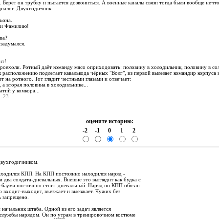
 Берёт он трубку и пытается дозвониться. А военные каналы связи тогда были вообще нечто
диалог. Двухгодичник:
ьона.
ри Фамилию!
ва?
задумался.
ит!
роехоли. Ротный даёт команду мясо оприходовать: половину в холодильник, половину в сол
к расположению подлетает кавалькода чёрных "Волг", из первой вылезает командир корпуса 
ет на ротного. Тот глядит честными глазами и отвечает:
 а вторая половина в холодильнике...
атий у комкора...
01-23
оцените историю:
-2
-1
0
1
2
:
двухгодичником.
находился КПП. На КПП постоянно находился наряд -
 два солдата-дневальных. Внешне это выглядит как будка с
гбаума постоянно стоит дневальный. Наряд по КПП обязан
о входит-выходит, въезжает и выезжает. Чужих без
ь запрещено.
и начальник штаба. Одной из его задач является
 службы нарядом. Он по утрам в тренировочном костюме