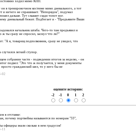
постоянно ходил мимо КПП.
т он в тренировочном костюме мимо дневального, а тот
ет и ничего не спрашивает. "Непорядок", подумал
пошел дальше. Тут слышит сзади топот ног.
 нему дневальный бежит. Подбегает и - "Предъявите Ваши
брадовался начальник штаба. Чего-то там предъявил и
о ж ты сразу не спросил, заснул что ли?"
т: "А я, товарищ подполковник, сразу не увидел, что
 случился легкий ступор.
щем собрании части - подведении итогов за неделю, - он
и итог подвел: "Это что ж получается, у меня документы
б просто гражданский шел, то у него бы не
04-02
оцените историю:
-2
-1
0
1
2
:
ом в отставке:
цан, почему портвейны называются по номерам "33",
бы офицеры знали сколько в нем градусов!
04-11