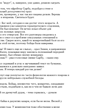
их "ведут", и, наверное, уже давно, решили сыграть
 том, что ефрейтор Сырбу, подойдя к стене и
пущей доходчивости) орал:
рю, проверено, у нас так все пацаны делали. Берешь
и втираешь. Светиться будет.
. Бог мой, сегодня я сам достиг этого возраста. А
тавлялся уже клиентом гериатрического отделения,
Он был неженат. Он вечно искал объект для
оих половых запросов.
о его отвергали. Все его разговоры сводились к
м о сексе и к проблеме сексуальных отношений в
ве. Скорее всего, какой-то конкретнейший болт из его
а этой почве, поэтому бойцы били наверняка.
ь! Я такого еще не слыхал, - орал Зимин, в направлении
ыбался, показывая миру наискось поломанный передний
свенно, был обязан своему командиру.
чишь!? - рвал голосовые связки Сырбу, - скажи ему.
хо сидевший в углу и заучивавший текст по бумажке,
ашлялся и довольно наигранно заявил:
ьна. Я теперь каждый раз так делаю!
пут еще поплутал по части физиологии кожного покрова и
в русло нейтрально-служебной беседы.
едель. Бойцы, неизвестно чего, конкретно, ожидавшие
остыли, подзабыли и, как ни в чем не бывало жгли дни
ой он дремучий дурак, - тема сорвалась, - думали
 байка в джунглях казарм, если бы не весна. Весной у
ремя года. У коммунистов тоже обострение к весне