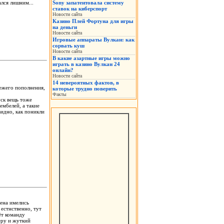
ался лишним...
Sony запатентовала систему
ставок на киберспорт
Новости сайта
Казино Плей Фортуна для игры
на деньги
Новости сайта
Игровые аппараты Вулкан: как
сорвать куш
Новости сайта
В какие азартные игры можно
играть в казино Вулкан 24
онлайн?
Новости сайта
14 невероятных фактов, в
ежего пополнения,
которые трудно поверить
Факты
уск вещь тоже
ембелей, а такие
видно, как поникли
мена имелись
 естнственно, тут
ёт команду
еру и жуткий