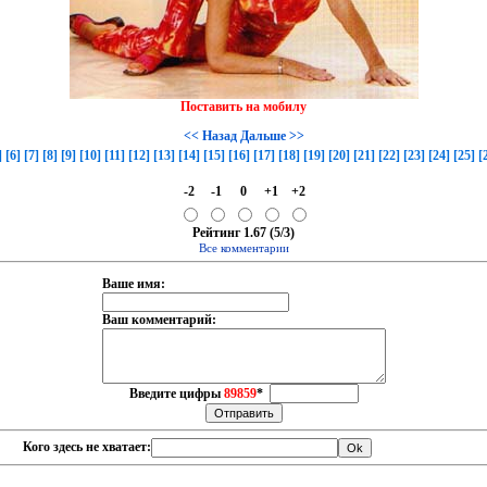
Поставить на мобилу
<< Назад
Дальше >>
]
[6]
[7]
[8]
[9]
[10]
[11]
[12]
[13]
[14]
[15]
[16]
[17]
[18]
[19]
[20]
[21]
[22]
[23]
[24]
[25]
[
-2
-1
0
+1
+2
Рейтинг 1.67 (5/3)
Все комментарии
Ваше имя:
Ваш комментарий:
Введите цифры
89859
*
Кого здесь не хватает: