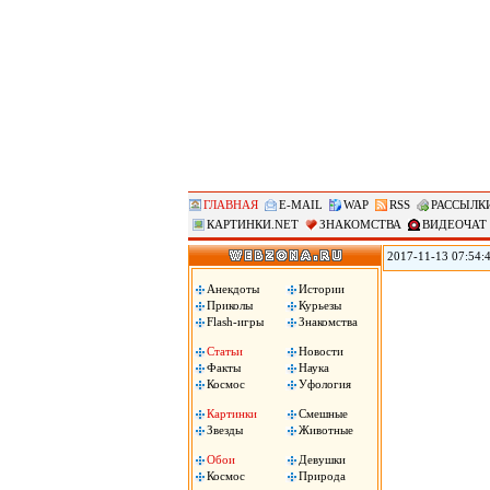
ГЛАВНАЯ
E-MAIL
WAP
RSS
РАССЫЛК
КАРТИНКИ.NET
ЗНАКОМСТВА
ВИДЕОЧАТ
2017-11-13 07:54:
самолетов и верто
Таджикистан, сооб
Анекдоты
Истории
вертолетов Центра
Приколы
Курьезы
в совместных учен
Flash-игры
Знакомства
цитирует РИА «Но
Статьи
Новости
Факты
Наука
Космос
Уфология
Картинки
Смешные
Звезды
Животные
Обои
Девушки
Космос
Природа