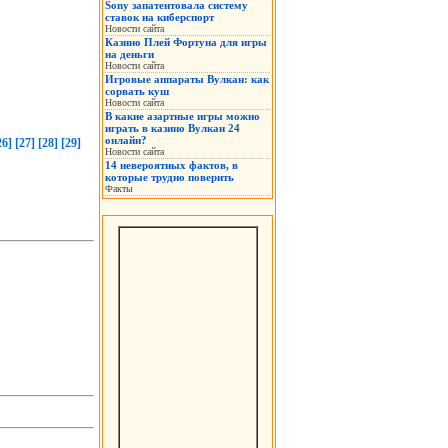
Sony запатентовала систему
ставок на киберспорт
Новости сайта
Казино Плей Фортуна для игры
на деньги
Новости сайта
Игровые аппараты Вулкан: как
сорвать куш
Новости сайта
В какие азартные игры можно
играть в казино Вулкан 24
онлайн?
26]
[27]
[28]
[29]
Новости сайта
14 невероятных фактов, в
которые трудно поверить
Факты