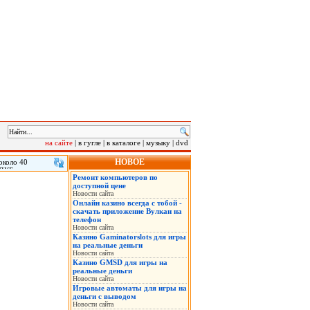
на сайте
|
в гугле
|
в каталоге
|
музыку
|
dvd
НОВОЕ
около 40
ОДКБ в
Ремонт компьютеров по
летов и
доступной цене
на для участия
Новости сайта
ния ОДКБ», -
Онлайн казино всегда с тобой -
скачать приложение Вулкан на
телефон
Новости сайта
Казино Gaminatorslots для игры
на реальные деньги
Новости сайта
Казино GMSD для игры на
реальные деньги
Новости сайта
Игровые автоматы для игры на
деньги с выводом
Новости сайта