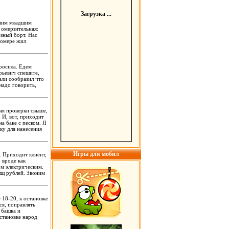
Загрузка ...
дним младшим
 омерзительная:
езный борт. Нас
номере жил
просила. Едем
рьевич спешите,
хали сообразил что
 надо говорить,
емя проверки свыше,
 И, вот, приходит
а баке с песком. Я
ку для нанесения
Игры для мобил
. Приходит клиент,
 вроде как
ом электрическим.
тыщ рублей. Звоним
 18-20, к остановке
я, поправлять
 башка и
остановке народ