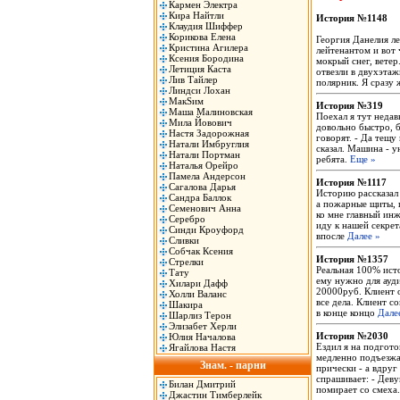
Кармен Электра
Кира Найтли
История №1148
Клаудия Шиффер
Корикова Елена
Георгия Данелия л
Кристина Агилера
лейтенантом и вот 
Ксения Бородина
мокрый снег, ветер
Летиция Каста
отвезли в двухэта
Лив Тайлер
полярник. Я сразу 
Линдси Лохан
МакSим
История №319
Маша Малиновская
Поехал я тут недав
Мила Йовович
довольно быстро, б
Настя Задорожная
говорят. - Да тещу
Натали Имбруглия
сказал. Машина - у
Натали Портман
ребята.
Еще »
Наталья Орейро
Памела Андерсон
История №1117
Сагалова Дарья
Историю рассказал 
Сандра Баллок
а пожарные щиты, г
Семенович Анна
ко мне главный инж
Серебро
иду к нашей секре
Синди Кроуфорд
впосле
Далее »
Сливки
Собчак Ксения
История №1357
Стрелки
Реальная 100% исто
Тату
ему нужно для ауд
Хилари Дафф
20000руб. Клиент о
Холли Валанс
все дела. Клиент с
Шакира
в конце концо
Дале
Шарлиз Терон
Элизабет Херли
История №2030
Юлия Началова
Ездил я на подгото
Ягайлова Настя
медленно подъезжа
Знам. - парни
прически - а вдруг
спрашивает: - Деву
Билан Дмитрий
помирает со смеха
Джастин Тимберлейк