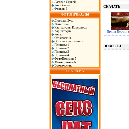
Лазарев Сергей
Ривз Киану
СКАЧАТЬ
Фактор 2
ФОТОПРИКОЛЫ
Джордж Буш
Животные
Карикатуры Корсунова
Карикатуры
Принц Персии и
Кошки
Объявления
Оптические иллюзии
Приколы 1
НОВОСТИ
Приколы 2
Приколы 3
Приколы 4
ФотоПриколы 5
Фотоприколы 6
Эротические
РЕКЛАМА