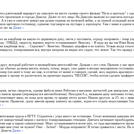
етел длительный маршрут на самолете на место съемки своего фильма "Путь к причалу" с о
что произошло в городе Диксон. Далее от его лица: На Диксоне вылезли из самолета-погода
. А я уже в самолете замерз как цуцик-сидишь на железной койке, а за спиной холодный жел
жную щитовую гостиницу, одиноко торчащую на пустыре у аэропорта. Там с нами в одном 
же лег на
Далее »
но на кладбище на какую-то церковную дату, свечк у поставить, ограду поправить - теща у
ац - ГИБДД, скорость меряют, короче останавливают. Выхожу. - И куда же вы так Илья Вале
 на кладбище везу... - Серьезно? - Конечно. Никаких штрафов я не платил. Только когда отъе
ниверсал, тонированная вся, внутри нихрена не видно кто сидит, что лежит. Так что правду
друг, который работает в милицейском автохозяйстве. Дальше с его слов. Пришло у нас вр
де обычно должны висеть лопата, топор, ведро, уже давно в весьма запущенном состоянии.
енер (он мент к тому же еще, в отличие от меня) и говорит, сделай, мол, надпись красивую н
тарше и прошу ее распечатать на принтере надпись "ПЕСОК", чтобы потом сделать трафарет
рия, лично свидетель, однако фабула ниже Работаю в магазине запчастей для заморских а/м
и панель крыши (перевернулся автомобильчик). Находим б-у, называем цену непомню точно,
плачивает заказ, но пока делу время, ту крышу ктото купил. Нашли другую. за 25. но с люк
огласен. Привезли. сразу завезли крышу клиенту на сервис, ждем его отдать недостающие 5
е »
вительные курсы в НГТУ. Студентов с утра много на остановке. Стоит компания девушек лет
ет навороченый мерин с наглухо тонированными стеклами. Девчата начинают приободрятьс
 там еще и парни симпатичные. Мерс останавливается возле них, от туда высовывается лысая
шки вам утюг не нужен? Они: - Зачем? - Морды поправить! И тачка срывается с места. На 
. Девочк
Далее »