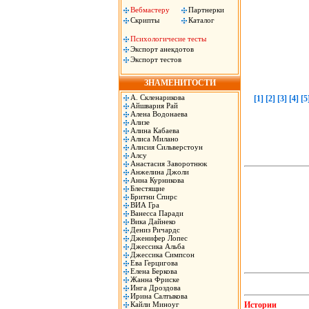
Вебмастеру
Партнерки
Скрипты
Каталог
Психологичесие тесты
Экспорт анекдотов
Экспорт тестов
ЗНАМЕНИТОСТИ
А. Скленарикова
[1]
[2]
[3]
[4]
[5
Айшвария Рай
Алена Водонаева
Ализе
Алина Кабаева
Алиса Милано
Алисия Сильверстоун
Алсу
Анастасия Заворотнюк
Анжелина Джоли
Анна Курникова
Блестящие
Бритни Спирс
ВИА Гра
Ванесса Паради
Вика Дайнеко
Дениз Ричардс
Дженифер Лопес
Джессика Альба
Джессика Симпсон
Ева Герцигова
Елена Беркова
Жанна Фриске
Инга Дроздова
Ирина Салтыкова
Кайли Миноуг
Истории