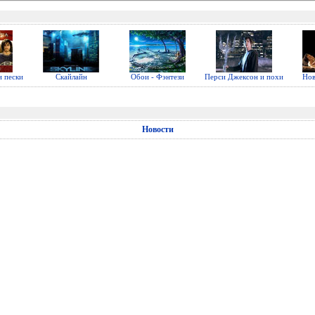
 пески
Скайлайн
Обои - Фэнтези
Перси Джексон и похи
Нов
Новости