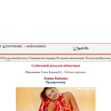
И
ПАРТНЕРКИ
ФАЙЛООБМЕН
40 Россия перебросила в Таджикистан порядка 40 единиц авиатехники. Россия перебросила 
летов ЦВО на антитеррористические учения коллективных сил оперативного реагирования 
щил помощник командующего войсками ЦВО полковник Ярослав Рощупкин. «Около 40 само
Стабильный доход для вебмастеров
льного военного округа переброшены из России на три оперативных аэродрома Таджикиста
иях по антитеррору, в которых примут участие коллективные силы оперативного реагирова
Обновления:
Елена Беркова(
9
)
::
Рейтинг картинок
вости» Рощупкина.
Алина Кабаева
Предпросмотр