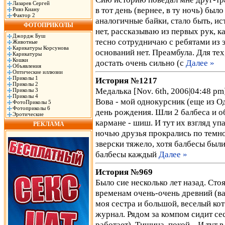
Лазарев Сергей
в тот день (вернее, в ту ночь) был
Ривз Киану
Фактор 2
аналогичные байки, стало быть, ис
ФОТОПРИКОЛЫ
нет, рассказываю из первых рук, к
Джордж Буш
тесно сотрудничаю с ребятами из э
Животные
Карикатуры Корсунова
оснований нет. Преамбула. Для тех
Карикатуры
Кошки
достать очень сильно (с
Далее »
Объявления
Оптические иллюзии
Приколы 1
История №1217
Приколы 2
Медалька [Nov. 6th, 2006|04:48 p
Приколы 3
Приколы 4
Вова - мой однокурсник (еще из О
ФотоПриколы 5
Фотоприколы 6
день рождения. Шли 2 балбеса и об
Эротические
кармане - шиш. И тут их взгляд упал
РЕКЛАМА
ночью друзья прокрались по темно
зверски тяжело, хотя балбесы был
балбесы каждый
Далее »
История №969
Было сие несколько лет назад. Сто
временам очень-очень древний (ва
моя сестра и большой, веселый кот
журнал. Рядом за компом сидит сес
работает). Тишина, покой... И ту