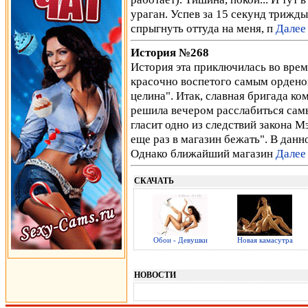
ураган. Успев за 15 секунд трижды
спрыгнуть оттуда на меня, п
Далее
История №268
История эта приключилась во врем
красочно воспетого самым орденон
целина". Итак, славная бригада ко
решила вечером расслабиться сам
гласит одно из следствий закона М
еще раз в магазин бежать". В данн
Однако ближайший магазин
Далее
СКАЧАТЬ
Обои - Девушки
Новая камасутра
НОВОСТИ