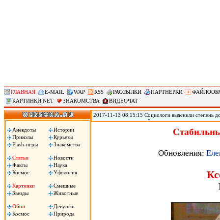
ГЛАВНАЯ
E-MAIL
WAP
RSS
РАССЫЛКИ
ПАРТНЕРКИ
ФАЙЛООБ
КАРТИНКИ.NET
ЗНАКОМСТВА
ВИДЕОЧАТ
2017-11-13 08:15:15 Социологи выяснили степень д
журналистам и полицейским, следует из результато
(ВЦИОМ). Согласно данным исследования ВЦИОМ, по
Анекдоты
Истории
Стабильны
полицейские – 3,12 баллов. При этом 40% заявили, 
Приколы
Курьезы
услышали это слово, передает РИА «Новости».
Flash-игры
Знакомства
Обновления:
Еле
Статьи
Новости
Факты
Наука
Кс
Космос
Уфология
Картинки
Смешные
Звезды
Животные
Обои
Девушки
Космос
Природа