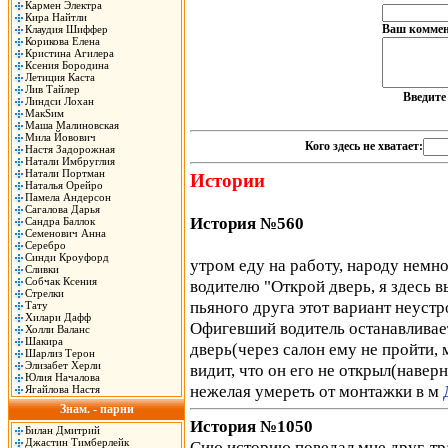
Кармен Электра
Кира Найтли
Ваш коммен
Клаудия Шиффер
Корикова Елена
Кристина Агилера
Ксения Бородина
Летиция Каста
Лив Тайлер
Введит
Линдси Лохан
МакSим
Маша Малиновская
Мила Йовович
Кого здесь не хватает:
Настя Задорожная
Натали Имбруглия
Натали Портман
Истории
Наталья Орейро
Памела Андерсон
Сагалова Дарья
История №560
Сандра Баллок
Семенович Анна
Серебро
Синди Кроуфорд
утром еду на работу, народу немно
Сливки
Собчак Ксения
водителю "Открой дверь, я здесь в
Стрелки
пьяного друга этот вариант неустр
Тату
Хилари Дафф
Офигевший водитель останавливает
Холли Валанс
Шакира
дверь(через салон ему не пройти,
Шарлиз Терон
Элизабет Херли
видит, что он его не открыл(навер
Юлия Началова
нежелая умереть от монтажки в м
Ягайлова Настя
Знам. - парни
История №1050
Билан Дмитрий
Джастин Тимберлейк
Сию историю поведал мне друг-тра