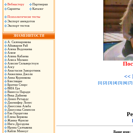
Вебмастеру
Партнерки
Скрипты
Каталог
Психологичесие тесты
Экспорт анекдотов
Экспорт тестов
ЗНАМЕНИТОСТИ
А. Скленарикова
Айшвария Рай
Алена Водонаева
Ализе
Алина Кабаева
Алиса Милано
Пос
Алисия Сильверстоун
Алсу
Анастасия Заворотнюк
Анжелина Джоли
<< 
Анна Курникова
Блестящие
[1]
[2]
[3]
[4]
[5]
[6]
[7]
Бритни Спирс
ВИА Гра
Ванесса Паради
Вика Дайнеко
Дениз Ричардс
Дженифер Лопес
Джессика Альба
Джессика Симпсон
Ре
Ева Герцигова
Елена Беркова
Жанна Фриске
Инга Дроздова
Ирина Салтыкова
Кайли Миноуг
Ваше имя: