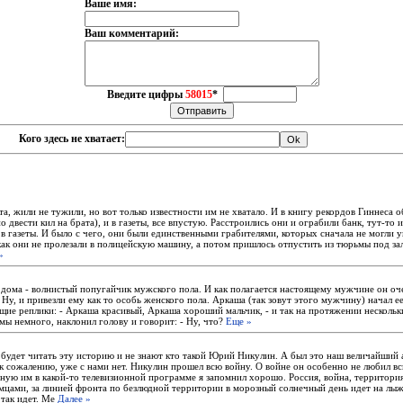
Ваше имя:
Ваш комментарий:
Введите цифры
58015
*
Кого здесь не хватает:
а, жили не тужили, но вот только известности им не хватало. И в книгу рекордов Гиннеса о
по двести кил на брата), и в газеты, все впустую. Расстроились они и ограбили банк, тут-то
 в газеты. И было с чего, они были единственными грабителями, которых сначала не могли у
как они не пролезали в полицейскую машину, а потом пришлось отпустить из тюрьмы под за
»
 дома - волнистый попугайчик мужского пола. И как полагается настоящему мужчине он оч
 Ну, и привезли ему как то особь женского пола. Аркаша (так зовут этого мужчину) начал е
щие реплики: - Аркаша красивый, Аркаша хороший мальчик, - и так на протяжении несколь
мы немного, наклонил голову и говорит: - Ну, что?
Еще »
 будет читать эту историю и не знают кто такой Юрий Никулин. А был это наш величайший а
 к сожалению, уже с нами нет. Никулин прошел всю войну. О войне он особенно не любил вс
нную им в какой-то телевизионной программе я запомнил хорошо. Россия, война, территори
мцами, за линией фронта по безлюдной территории в морозный солнечный день идет на лы
 так идет. Ме
Далее »