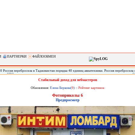
И
ПАРТНЕРКИ
ФАЙЛООБМЕН
40 Россия перебросила в Таджикистан порядка 40 единиц авиатехники. Россия перебросила 
летов ЦВО на антитеррористические учения коллективных сил оперативного реагирования 
щил помощник командующего войсками ЦВО полковник Ярослав Рощупкин. «Около 40 само
Стабильный доход для вебмастеров
льного военного округа переброшены из России на три оперативных аэродрома Таджикиста
иях по антитеррору, в которых примут участие коллективные силы оперативного реагирова
Обновления:
Елена Беркова(
9
)
::
Рейтинг картинок
вости» Рощупкина.
Фотоприколы 6
Предпросмотр