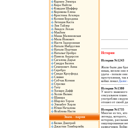
Кармен Электра
Кира Найтли
Клаудия Шиффер
Корикова Елена
Кристина Агилера
Ксения Бородина
Летиция Каста
Лив Тайлер
Линдси Лохан
МакSим
Маша Малиновская
Мила Йовович
Настя Задорожная
Натали Имбруглия
Натали Портман
Истории
Наталья Орейро
Памела Андерсон
Сагалова Дарья
История №1243
Сандра Баллок
Семенович Анна
Жили были два брат
Серебро
никак, весили они 
Синди Кроуфорд
удача - попали они
Сливки
преступления, так 
Собчак Ксения
койки ломал
Далее 
Стрелки
Тату
История №1380
Хилари Дафф
У моего знакомого
Холли Валанс
сексуальном плане.
Шакира
употребляя следую
Шарлиз Терон
отошел от своей да
Элизабет Херли
Юлия Началова
История №1735
Ягайлова Настя
Многие из тех, кто
легенда, которого,
Знам. - парни
историю, рассказа
Билан Дмитрий
оккупированная не
Джастин Тимберлейк
разведчиков. Бойко