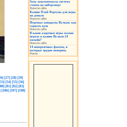
Sony запатентовала систему
ставок на киберспорт
Новости сайта
Казино Плей Фортуна для игры
на деньги
Новости сайта
Игровые аппараты Вулкан: как
сорвать куш
Новости сайта
В какие азартные игры можно
играть в казино Вулкан 24
онлайн?
Новости сайта
14 невероятных фактов, в
которые трудно поверить
Факты
26]
[27]
[28]
[29]
[53]
[54]
[55]
[56]
[80]
[81]
[82]
[83]
]
[106]
[107]
[108]