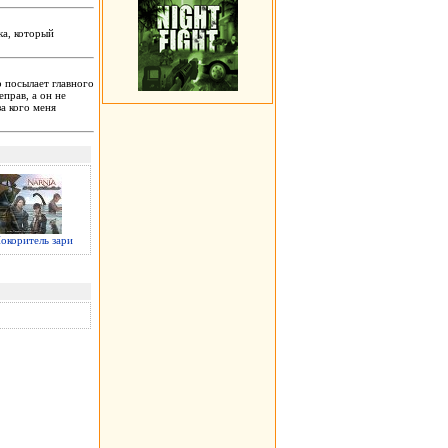
ка, который
р посылает главного
еправ, а он не
за кого меня
окоритель зари