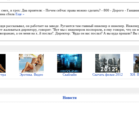
 смех, и грех: Два приятеля: - Почем сейчас права можно сделать? - 800 - Дорого - Гаишни
шина сбила
Еще »
ядя рассказывал, он работает на заводе. Ругаются там главный инженер и инженер. Инжене
дет жаловаться директору, говорит: "Вот мы с инженером поспорили, я ему говорю, что он н
 возражаю, а он меня на х..й послал". Директор: "Куда он вас послал? А вы куда пришли? Вы 
утра
Эротика. Видео
Скайлайн
Скачать фильм 2012
ХН: П
Новости