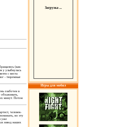
Загрузка ...
бращались (как-
 им у улыбнулась
везти с места
лог - тюремные
Игры для мобил
ень озабочен в
е обхаживать,
ких минут. Потом
ртист, человек-
поминать, но эту
я уже
жах взвод наших