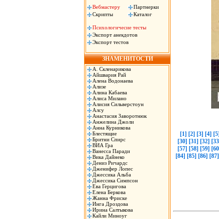
Вебмастеру
Партнерки
Скрипты
Каталог
Психологичесие тесты
Экспорт анекдотов
Экспорт тестов
ЗНАМЕНИТОСТИ
А. Скленарикова
Айшвария Рай
Алена Водонаева
Ализе
Алина Кабаева
Алиса Милано
Алисия Сильверстоун
Алсу
Анастасия Заворотнюк
Анжелина Джоли
Анна Курникова
Блестящие
[1]
[2]
[3]
[4]
[5
Бритни Спирс
[30]
[31]
[32]
[33
ВИА Гра
[57]
[58]
[59]
[60
Ванесса Паради
[84]
[85]
[86]
[87]
Вика Дайнеко
Дениз Ричардс
Дженифер Лопес
Джессика Альба
Джессика Симпсон
Ева Герцигова
Елена Беркова
Жанна Фриске
Инга Дроздова
Ирина Салтыкова
Кайли Миноуг