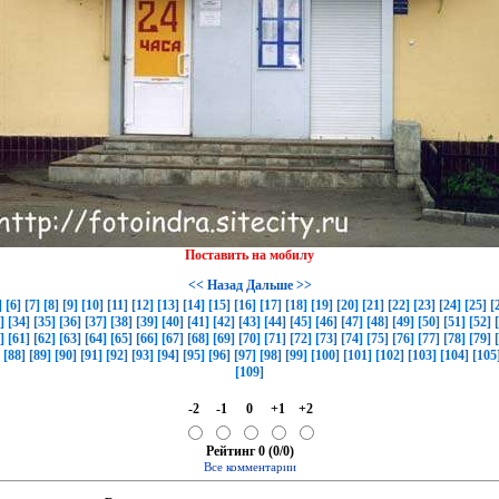
Поставить на мобилу
<< Назад
Дальше >>
]
[6]
[7]
[8]
[9]
[10]
[11]
[12]
[13]
[14]
[15]
[16]
[17]
[18]
[19]
[20]
[21]
[22]
[23]
[24]
[25]
[
]
[34]
[35]
[36]
[37]
[38]
[39]
[40]
[41]
[42]
[43]
[44]
[45]
[46]
[47]
[48]
[49]
[50]
[51]
[52]
]
[61]
[62]
[63]
[64]
[65]
[66]
[67]
[68]
[69]
[70]
[71]
[72]
[73]
[74]
[75]
[76]
[77]
[78]
[79]
[88]
[89]
[90]
[91]
[92]
[93]
[94]
[95]
[96]
[97]
[98]
[99]
[100]
[101]
[102]
[103]
[104]
[105
[109]
-2
-1
0
+1
+2
Рейтинг 0 (0/0)
Все комментарии