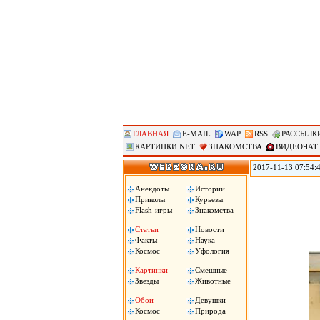
ГЛАВНАЯ
E-MAIL
WAP
RSS
РАССЫЛК
КАРТИНКИ.NET
ЗНАКОМСТВА
ВИДЕОЧАТ
2017-11-13 07:54:
самолетов и верто
Таджикистан, сооб
Анекдоты
Истории
вертолетов Центра
Приколы
Курьезы
в совместных учен
Flash-игры
Знакомства
цитирует РИА «Но
Статьи
Новости
Факты
Наука
Космос
Уфология
Картинки
Смешные
Звезды
Животные
Обои
Девушки
Космос
Природа