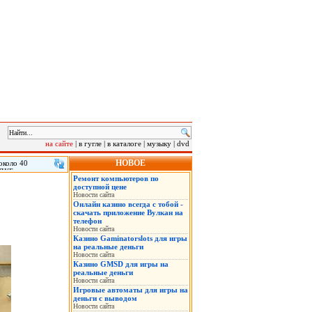
на сайте
|
в гугле
|
в каталоге
|
музыку
|
dvd
НОВОЕ
около 40
ОДКБ в
Ремонт компьютеров по
летов и
доступной цене
на для участия
Новости сайта
ния ОДКБ», -
Онлайн казино всегда с тобой -
скачать приложение Вулкан на
телефон
Новости сайта
Казино Gaminatorslots для игры
на реальные деньги
Новости сайта
Казино GMSD для игры на
реальные деньги
Новости сайта
Игровые автоматы для игры на
деньги с выводом
Новости сайта