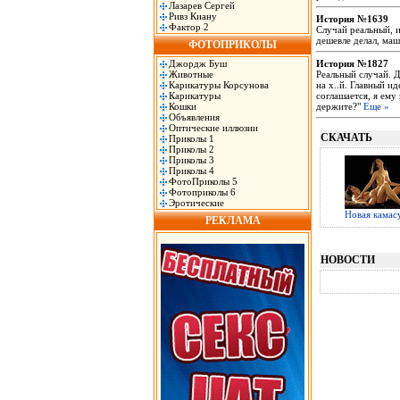
Лазарев Сергей
Ривз Киану
История №1639
Фактор 2
Случай реальный, и
дешевле делал, ма
ФОТОПРИКОЛЫ
Джордж Буш
История №1827
Животные
Реальный случай. Д
Карикатуры Корсунова
на х..й. Главный и
Карикатуры
соглашается, я ему
Кошки
держите?"
Еще »
Объявления
Оптические иллюзии
СКАЧАТЬ
Приколы 1
Приколы 2
Приколы 3
Приколы 4
ФотоПриколы 5
Фотоприколы 6
Эротические
Новая камас
РЕКЛАМА
НОВОСТИ