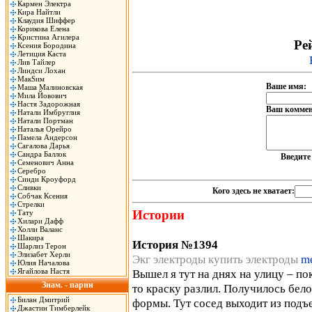
Кармен Электра
Кира Найтли
Клаудия Шиффер
Корикова Елена
Кристина Агилера
Рей
Ксения Бородина
Летиция Каста
Лив Тайлер
Линдси Лохан
МакSим
Ваше имя:
Маша Малиновская
Мила Йовович
Настя Задорожная
Ваш коммен
Натали Имбруглия
Натали Портман
Наталья Орейро
Памела Андерсон
Сагалова Дарья
Сандра Баллок
Введит
Семенович Анна
Серебро
Синди Кроуфорд
Сливки
Кого здесь не хватает:
Собчак Ксения
Стрелки
Истории
Тату
Хилари Дафф
Холли Валанс
Шакира
История №1394
Шарлиз Терон
Элизабет Херли
Экг электроды купить электроды
me
Юлия Началова
Ягайлова Настя
Вышел я тут на днях на улицу – по
Знам. - парни
то краску разлил. Получилось бел
Билан Дмитрий
формы. Тут сосед выходит из подъ
Джастин Тимберлейк