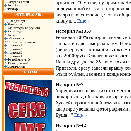
произнес: "Смотри, ну прям как Ч
Лазарев Сергей
Ривз Киану
недоуменный взгляд, он торопливо 
Фактор 2
квадрат, но согласись, что-то общ
ФОТОПРИКОЛЫ
кивнуть...
Еще »
Джордж Буш
Животные
Карикатуры Корсунова
История №1357
Карикатуры
Кошки
Реальная 100% история, лично сви
Объявления
Оптические иллюзии
запчастей для заморских а/м. При
Приколы 1
(перевернулся автомобильчик). На
Приколы 2
Приколы 3
как 20000руб. Клиент оплачивает з
Приколы 4
ФотоПриколы 5
Нашли другую. за 25. но с люком э
Фотоприколы 6
Эротические
Привезли. сразу завезли крышу кл
РЕКЛАМА
5тыщ рублей. Звоним в конце кон
История №7
Утренняя оговорка диктора местн
шокированы, обыскивая квартиру 
Хуссейн хранил в ней немалые зап
квартире увешаны фотографиями 
Буша..."
Еще »
История №42