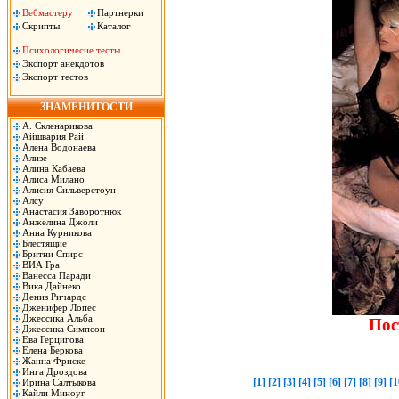
Вебмастеру
Партнерки
Скрипты
Каталог
Психологичесие тесты
Экспорт анекдотов
Экспорт тестов
ЗНАМЕНИТОСТИ
А. Скленарикова
Айшвария Рай
Алена Водонаева
Ализе
Алина Кабаева
Алиса Милано
Алисия Сильверстоун
Алсу
Анастасия Заворотнюк
Анжелина Джоли
Анна Курникова
Блестящие
Бритни Спирс
ВИА Гра
Ванесса Паради
Вика Дайнеко
Дениз Ричардс
Дженифер Лопес
Джессика Альба
Пос
Джессика Симпсон
Ева Герцигова
Елена Беркова
Жанна Фриске
Инга Дроздова
[1]
[2]
[3]
[4]
[5]
[6]
[7]
[8]
[9]
[1
Ирина Салтыкова
Кайли Миноуг