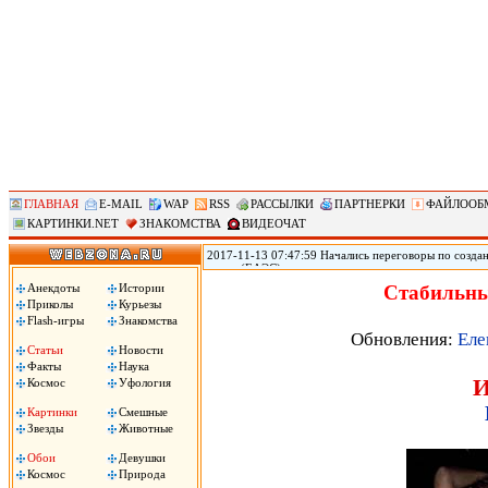
ГЛАВНАЯ
E-MAIL
WAP
RSS
РАССЫЛКИ
ПАРТНЕРКИ
ФАЙЛООБ
КАРТИНКИ.NET
ЗНАКОМСТВА
ВИДЕОЧАТ
2017-11-13 07:47:59 Начались переговоры по созд
союза (ЕАЭС) заинтересованы в максимально широк
(АСЕАН), два объединения уже ведут переговоры о 
Анекдоты
Истории
Стабильны
России Дмитрий Медведев. «Мы обсуждаем зону св
Приколы
Курьезы
Медведев на деловом и инвестиционном саммите АС
Flash-игры
Знакомства
Обновления:
Еле
Статьи
Новости
Факты
Наука
И
Космос
Уфология
Картинки
Смешные
Звезды
Животные
Обои
Девушки
Космос
Природа