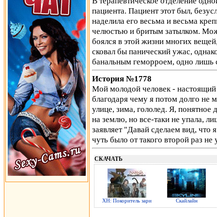
В терапевтическое отделение одно
пациента. Пациент этот был, безу
наделила его весьма и весьма кре
челюстью и бритым затылком. Мож
боялся в этой жизни многих вещей
сковал бы панический ужас, однако
банальным геморроем, одно лишь
История №1778
Мой молодой человек - настоящий к
благодаря чему я потом долго не 
улице, зима, гололед. Я, понятное
на землю, но все-таки не упала, л
заявляет "Давай сделаем вид, что я
чуть было от такого второй раз не 
СКАЧАТЬ
ХН: Покоритель зари
Скайлайн